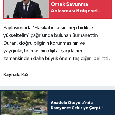
Ortak Savunma
Anlaşması Bölgesel
Güvenliğe Katkı
Sağlayacak
Paylaşımında 'Hakikatin sesini hep birlikte
yükseltelim' çağrısında bulunan Burhanettin
Duran, doğru bilginin korunmasının ve
yaygınlaştırılmasının dijital çağda her
zamankinden daha büyük önem taşıdığını belirtti.
Kaynak:
RSS
Anadolu Otoyolu'nda
Kamyonet Çekiciye Çarptı!