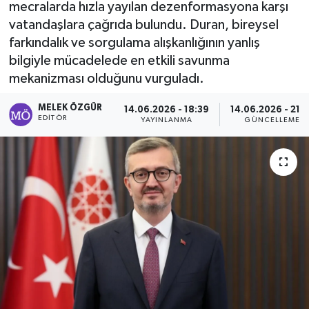
mecralarda hızla yayılan dezenformasyona karşı
vatandaşlara çağrıda bulundu. Duran, bireysel
Sağlık
farkındalık ve sorgulama alışkanlığının yanlış
bilgiyle mücadelede en etkili savunma
Spor
mekanizması olduğunu vurguladı.
Tarih - Kültür - Sanat - Turizm
MELEK ÖZGÜR
14.06.2026 - 18:39
14.06.2026 - 21:
EDITÖR
YAYINLANMA
GÜNCELLEME
Yaşam