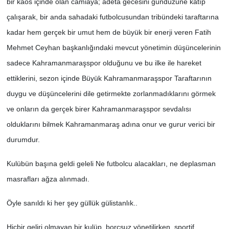
bir kaos içinde olan camiaya; adeta gecesini gündüzüne katıp
çalışarak, bir anda sahadaki futbolcusundan tribündeki taraftarına
kadar hem gerçek bir umut hem de büyük bir enerji veren Fatih
Mehmet Ceyhan başkanlığındaki mevcut yönetimin düşüncelerinin
sadece Kahramanmaraşspor olduğunu ve bu ilke ile hareket
ettiklerini, sezon içinde Büyük Kahramanmaraşspor Taraftarının
duygu ve düşüncelerini dile getirmekte zorlanmadıklarını görmek
ve onların da gerçek birer Kahramanmaraşspor sevdalısı
olduklarını bilmek Kahramanmaraş adına onur ve gurur verici bir
durumdur.
Kulübün başına geldi geleli Ne futbolcu alacakları, ne deplasman
masrafları ağza alınmadı.
Öyle sanıldı ki her şey güllük gülistanlık..
Hiçbir geliri olmayan bir kulüp, borçsuz yönetilirken, sportif