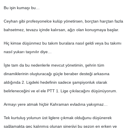
Bu işin kumaşı bu…
Ceyhan gibi profesyonelce kulüp yönetirsen, borçtan harçtan fazla
bahsetmez, tevazu içinde kalırsan, ağzı olan konuşmaya başlar.
Hiç kimse düşünmez bu takım buralara nasıl geldi veya bu takımı
nasıl yukarı taşınılır diye…
İşte tam da bu nedenlerle mevcut yönetimin, şehrin tüm
dinamiklerinin oluşturacağı güçle beraber desteği arkasına
aldığında 2. Ligdeki hedefinin sadece şampiyonluk olarak
belirleneceğini ve el ele PTT 1. Lige çıkılacağını düşünüyorum.
Armayı yere atmak hiçbir Kahraman evladına yakışmaz…
Tek kurtuluş yolunun üst liglere çıkmak olduğunu düşünerek
sağlamakta geç kalınmış olunan sinerjiyi bu sezon en erken ve