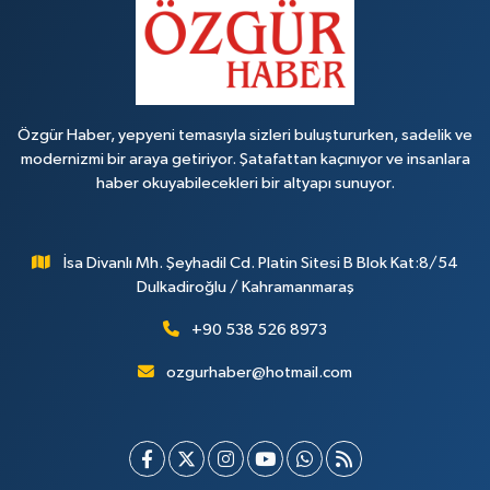
Özgür Haber, yepyeni temasıyla sizleri buluştururken, sadelik ve
modernizmi bir araya getiriyor. Şatafattan kaçınıyor ve insanlara
haber okuyabilecekleri bir altyapı sunuyor.
İsa Divanlı Mh. Şeyhadil Cd. Platin Sitesi B Blok Kat:8/54
Dulkadiroğlu / Kahramanmaraş
+90 538 526 8973
ozgurhaber@hotmail.com