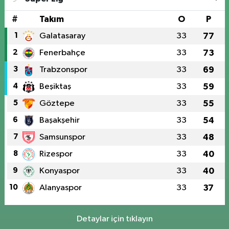
#
Takım
O
P
1
Galatasaray
33
77
2
Fenerbahçe
33
73
3
Trabzonspor
33
69
4
Beşiktaş
33
59
5
Göztepe
33
55
6
Başakşehir
33
54
7
Samsunspor
33
48
8
Rizespor
33
40
9
Konyaspor
33
40
10
Alanyaspor
33
37
Detaylar için tıklayın