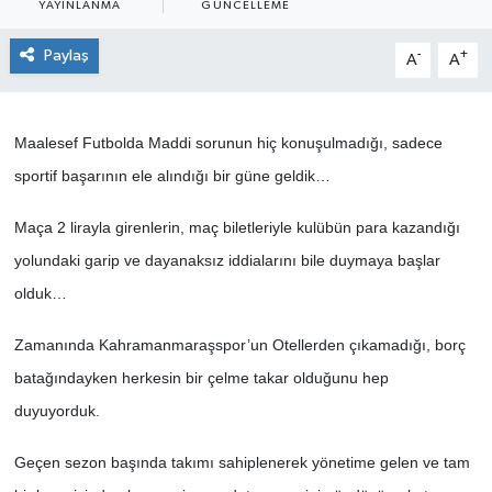
YAYINLANMA
GÜNCELLEME
Sağlık
Paylaş
-
+
A
A
Spor
Maalesef Futbolda Maddi sorunun hiç konuşulmadığı, sadece
Tarih - Kültür - Sanat - Turizm
sportif başarının ele alındığı bir güne geldik…
Yaşam
Maça 2 lirayla girenlerin, maç biletleriyle kulübün para kazandığı
yolundaki garip ve dayanaksız iddialarını bile duymaya başlar
olduk…
Zamanında Kahramanmaraşspor’un Otellerden çıkamadığı, borç
batağındayken herkesin bir çelme takar olduğunu hep
duyuyorduk.
Geçen sezon başında takımı sahiplenerek yönetime gelen ve tam