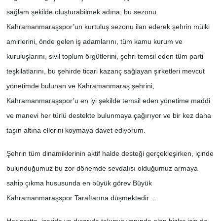
sağlam şekilde oluşturabilmek adına; bu sezonu
Kahramanmaraşspor’un kurtuluş sezonu ilan ederek şehrin mülki
amirlerini, önde gelen iş adamlarını, tüm kamu kurum ve
kuruluşlarını, sivil toplum örgütlerini, şehri temsil eden tüm parti
teşkilatlarını, bu şehirde ticari kazanç sağlayan şirketleri mevcut
yönetimde bulunan ve Kahramanmaraş şehrini,
Kahramanmaraşspor’u en iyi şekilde temsil eden yönetime maddi
ve manevi her türlü destekte bulunmaya çağırıyor ve bir kez daha
taşın altına ellerini koymaya davet ediyorum.
Şehrin tüm dinamiklerinin aktif halde desteği gerçekleşirken, içinde
bulunduğumuz bu zor dönemde sevdalısı olduğumuz armaya
sahip çıkma hususunda en büyük görev Büyük
Kahramanmaraşspor Taraftarına düşmektedir…
Her şartta, içeride ve dışarıda takımın yanında olan bizler için de