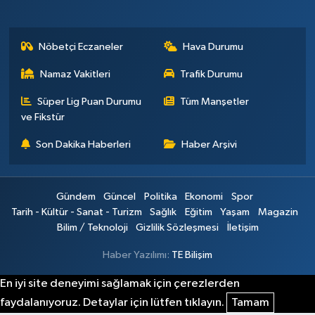
Nöbetçi Eczaneler
Hava Durumu
Namaz Vakitleri
Trafik Durumu
Süper Lig Puan Durumu
Tüm Manşetler
ve Fikstür
Son Dakika Haberleri
Haber Arşivi
Gündem
Güncel
Politika
Ekonomi
Spor
Tarih - Kültür - Sanat - Turizm
Sağlık
Eğitim
Yaşam
Magazin
Bilim / Teknoloji
Gizlilik Sözleşmesi
İletişim
Haber Yazılımı:
TE Bilişim
En iyi site deneyimi sağlamak için çerezlerden
faydalanıyoruz. Detaylar için lütfen tıklayın.
Tamam