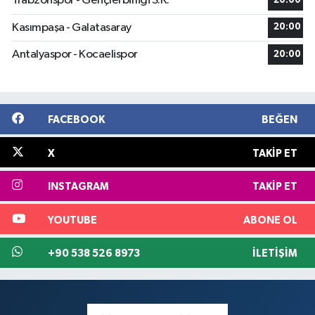
Trabzonspor - Gençlerbirliği S.K.
20:00
Kasımpaşa - Galatasaray
20:00
Antalyaspor - Kocaelispor
20:00
FACEBOOK
BEĞEN
X
TAKIP ET
INSTAGRAM
TAKIP ET
YOUTUBE
ABONE OL
+90 538 526 8973
İLETIŞIM