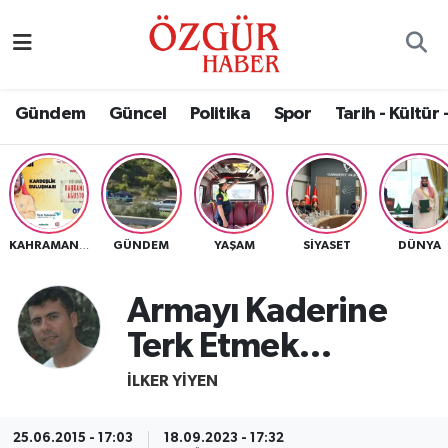
Alısveriş
MODA - GÜZELLİK
Nöbetçi Eczaneler
Gündem
Güncel
Politika
Spor
Tarih - Kültür 
Bilim / Teknoloji
Hava Durumu
Eğitim
Namaz Vakitleri
Ekonomi
Trafik Durumu
GÜNDEM
YAŞAM
SIYASET
DÜNYA
KAHRAMANMARAŞ
Güncel
Süper Lig Puan Durumu ve Fikstür
Armayı Kaderine
Gündem
Tüm Manşetler
Terk Etmek…
Magazin
Son Dakika Haberleri
İLKER YİYEN
Politika
Haber Arşivi
25.06.2015 - 17:03
18.09.2023 - 17:32