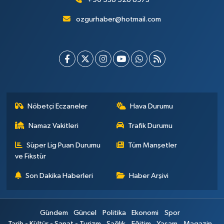
ozgurhaber@hotmail.com
Nöbetçi Eczaneler
Hava Durumu
Namaz Vakitleri
Trafik Durumu
Süper Lig Puan Durumu
Tüm Manşetler
ve Fikstür
Son Dakika Haberleri
Haber Arşivi
Gündem
Güncel
Politika
Ekonomi
Spor
Tarih - Kültür - Sanat - Turizm
Sağlık
Eğitim
Yaşam
Magazin