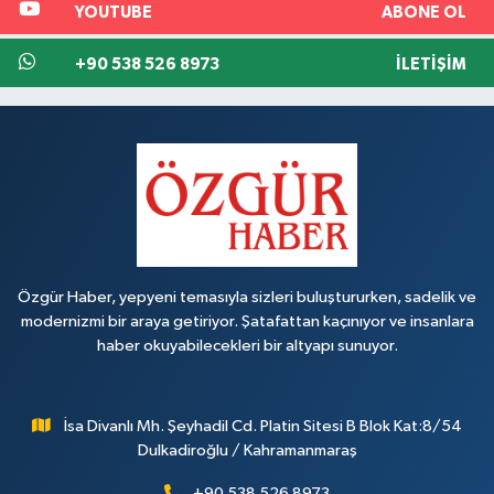
YOUTUBE
ABONE OL
+90 538 526 8973
İLETIŞIM
Özgür Haber, yepyeni temasıyla sizleri buluştururken, sadelik ve
modernizmi bir araya getiriyor. Şatafattan kaçınıyor ve insanlara
haber okuyabilecekleri bir altyapı sunuyor.
İsa Divanlı Mh. Şeyhadil Cd. Platin Sitesi B Blok Kat:8/54
Dulkadiroğlu / Kahramanmaraş
+90 538 526 8973