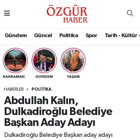
Alısveriş
MODA - GÜZELLİK
Nöbetçi Eczaneler
Gündem
Güncel
Politika
Spor
Tarih - Kültür 
Bilim / Teknoloji
Hava Durumu
Eğitim
Namaz Vakitleri
Ekonomi
Trafik Durumu
GÜNDEM
YAŞAM
KAHRAMANMARAŞ
Güncel
Süper Lig Puan Durumu ve Fikstür
HABERLER
POLITIKA
Abdullah Kalın,
Gündem
Tüm Manşetler
Dulkadiroğlu Belediye
Magazin
Son Dakika Haberleri
Başkan Aday Adayı
Dulkadiroğlu Belediye Başkan aday adayı
Politika
Haber Arşivi