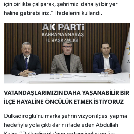
için birlikte çalışarak, şehrimizi daha iyi bir yer
haline getirebiliriz.” İfadelerini kullandı.
VATANDAŞLARIMIZIN DAHA YAŞANABİLİR BİR
İLÇE HAYALİNE ÖNCÜLÜK ETMEK İSTİYORUZ
Dulkadiroğlu’nu marka şehrin vizyon ilçesi yapma
hedefiyle yola çıktıklarını ifade eden Abdullah
Kalın: “Dulkadiroğlu'nun potansiyelini en üst