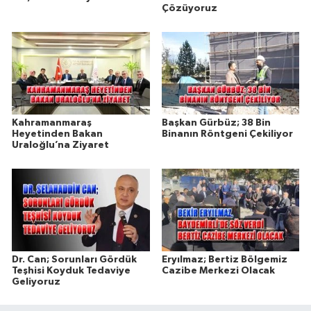
Çözüyoruz
Kahramanmaraş
Başkan Gürbüz; 38 Bin
Heyetinden Bakan
Binanın Röntgeni Çekiliyor
Uraloğlu’na Ziyaret
Dr. Can; Sorunları Gördük
Eryılmaz; Bertiz Bölgemiz
Teşhisi Koyduk Tedaviye
Cazibe Merkezi Olacak
Geliyoruz