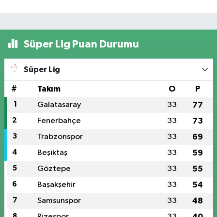
Süper Lig Puan Durumu
Süper Lig
#
Takım
O
P
1
Galatasaray
33
77
2
Fenerbahçe
33
73
3
Trabzonspor
33
69
4
Beşiktaş
33
59
5
Göztepe
33
55
6
Başakşehir
33
54
7
Samsunspor
33
48
8
Rizespor
33
40