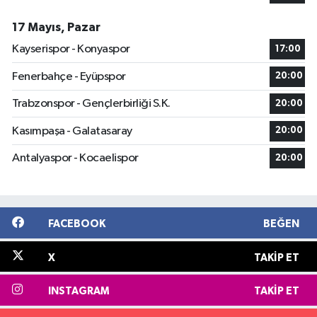
17 Mayıs, Pazar
Kayserispor - Konyaspor
17:00
Fenerbahçe - Eyüpspor
20:00
Trabzonspor - Gençlerbirliği S.K.
20:00
Kasımpaşa - Galatasaray
20:00
Antalyaspor - Kocaelispor
20:00
FACEBOOK
BEĞEN
X
TAKIP ET
INSTAGRAM
TAKIP ET