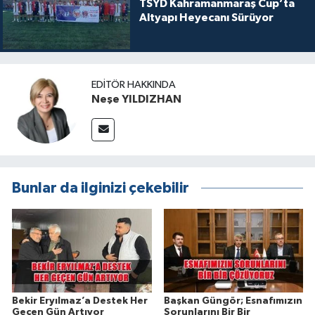
TSYD Kahramanmaraş Cup’ta
Altyapı Heyecanı Sürüyor
EDITÖR HAKKINDA
Neşe YILDIZHAN
Bunlar da ilginizi çekebilir
Bekir Eryılmaz’a Destek Her
Başkan Güngör; Esnafımızın
Geçen Gün Artıyor
Sorunlarını Bir Bir