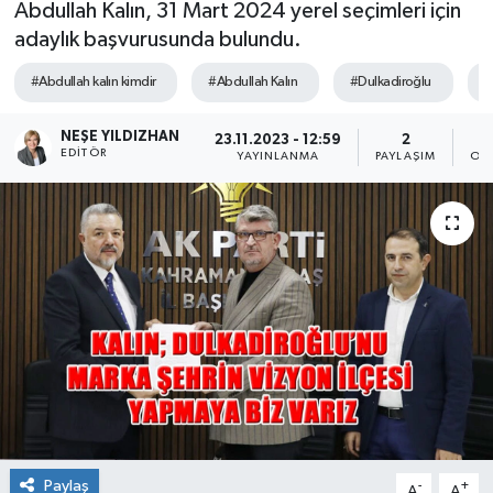
Abdullah Kalın, 31 Mart 2024 yerel seçimleri için
adaylık başvurusunda bulundu.
Sağlık
#Abdullah kalın kimdir
#Abdullah Kalın
#Dulkadiroğlu
#
Spor
NEŞE YILDIZHAN
23.11.2023 - 12:59
2
Tarih - Kültür - Sanat - Turizm
EDITÖR
YAYINLANMA
PAYLAŞIM
OK
Yaşam
Paylaş
-
+
A
A