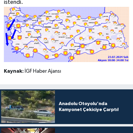
istendi.
Kaynak:
İGF Haber Ajansı
Anadolu Otoyolu'nda
Kamyonet Çekiciye Çarptı!