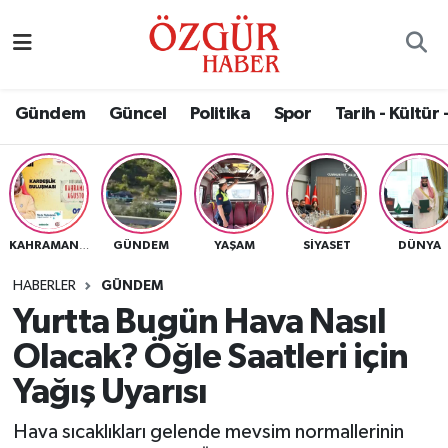
Alısveriş
MODA - GÜZELLİK
Nöbetçi Eczaneler
Gündem
Güncel
Politika
Spor
Tarih - Kültür 
Bilim / Teknoloji
Hava Durumu
Eğitim
Namaz Vakitleri
Ekonomi
Trafik Durumu
GÜNDEM
YAŞAM
SIYASET
DÜNYA
KAHRAMANMARAŞ
Güncel
Süper Lig Puan Durumu ve Fikstür
HABERLER
GÜNDEM
Yurtta Bugün Hava Nasıl
Gündem
Tüm Manşetler
Olacak? Öğle Saatleri için
Magazin
Son Dakika Haberleri
Yağış Uyarısı
Hava sıcaklıkları gelende mevsim normallerinin
Politika
Haber Arşivi