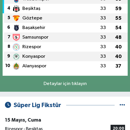
4
Beşiktaş
33
59
5
Göztepe
33
55
6
Başakşehir
33
54
7
Samsunspor
33
48
8
Rizespor
33
40
9
Konyaspor
33
40
10
Alanyaspor
33
37
Detaylar için tıklayın
Süper Lig Fikstür
15 Mayıs, Cuma
Rizespor - Beşiktaş
20:00