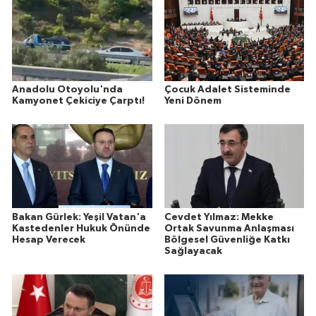
Anadolu Otoyolu'nda
Çocuk Adalet Sisteminde
Kamyonet Çekiciye Çarptı!
Yeni Dönem
Bakan Gürlek: Yeşil Vatan'a
Cevdet Yılmaz: Mekke
Kastedenler Hukuk Önünde
Ortak Savunma Anlaşması
Hesap Verecek
Bölgesel Güvenliğe Katkı
Sağlayacak