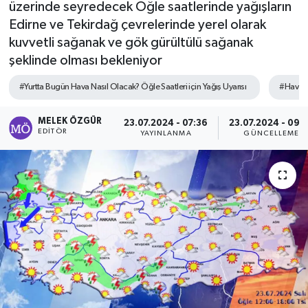
üzerinde seyredecek Öğle saatlerinde yağışların
Edirne ve Tekirdağ çevrelerinde yerel olarak
Sağlık
kuvvetli sağanak ve gök gürültülü sağanak
şeklinde olması bekleniyor
Spor
#Yurtta Bugün Hava Nasıl Olacak? Öğle Saatleri için Yağış Uyarısı
#Hava sı
Tarih - Kültür - Sanat - Turizm
MELEK ÖZGÜR
23.07.2024 - 07:36
23.07.2024 - 09:
Yaşam
EDITÖR
YAYINLANMA
GÜNCELLEME