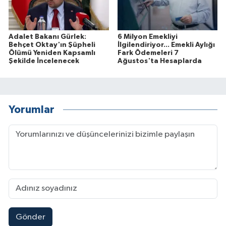
Adalet Bakanı Gürlek:
6 Milyon Emekliyi
Behçet Oktay'ın Şüpheli
İlgilendiriyor... Emekli Aylığı
Ölümü Yeniden Kapsamlı
Fark Ödemeleri 7
Şekilde İncelenecek
Ağustos'ta Hesaplarda
Yorumlar
Gönder