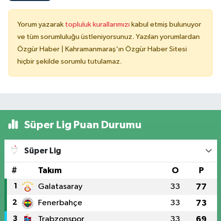
Yorum yazarak
topluluk kurallarımızı
kabul etmiş bulunuyor
ve tüm sorumluluğu üstleniyorsunuz. Yazılan yorumlardan
Özgür Haber | Kahramanmaraş'ın Özgür Haber Sitesi
hiçbir şekilde sorumlu tutulamaz.
Süper Lig Puan Durumu
Süper Lig
#
Takım
O
P
1
Galatasaray
33
77
2
Fenerbahçe
33
73
3
Trabzonspor
33
69