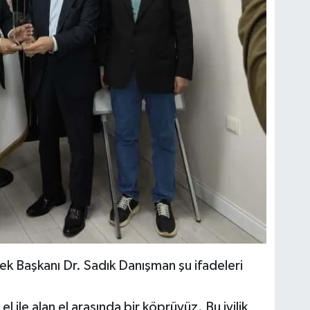
 Başkanı Dr. Sadık Danışman şu ifadeleri
l ile alan el arasında bir köprüyüz. Bu iyilik