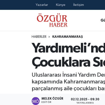
Yazarlar
Künye
İletişim
Alısveriş
MODA - GÜZELLİK
Nöbetçi Eczaneler
G
Bilim / Teknoloji
Hava Durumu
HABERLER
KAHRAMANMARAŞ
Eğitim
Namaz Vakitleri
Yardımeli’n
Ekonomi
Trafik Durumu
Çocuklara S
Güncel
Süper Lig Puan Durumu ve Fikstür
Uluslararası İnsani Yardım De
Gündem
Tüm Manşetler
kapsamında Kahramanmaraş tems
parçalanmış aile çocukları ba
Magazin
Son Dakika Haberleri
MELEK ÖZGÜR
02.12.2025 - 09:30
Politika
Haber Arşivi
EDITÖR
YAYINLANMA