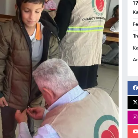
1
Ka
Fe
Tr
Ka
An