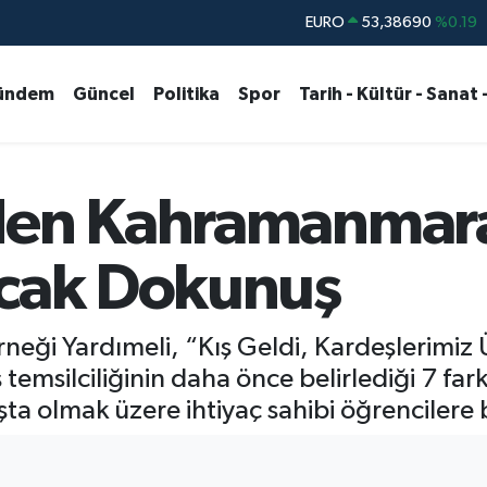
STERLİN
61,60380
%0.18
G.ALTIN
6862,09000
%0.19
ündem
Güncel
Politika
Spor
Tarih - Kültür - Sanat 
BİST100
14.598,00
%0
BITCOIN
79.591,74
%-1.82
DOLAR
45,43620
%0.02
den Kahramanmara
EURO
53,38690
%0.19
ıcak Dokunuş
rneği Yardımeli, “Kış Geldi, Kardeşlerimiz
ilciliğinin daha önce belirlediği 7 farkl
şta olmak üzere ihtiyaç sahibi öğrencilere 