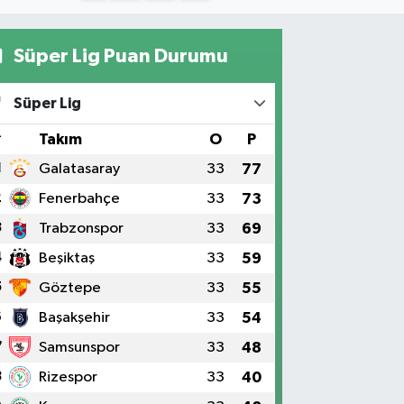
Süper Lig Puan Durumu
Süper Lig
#
Takım
O
P
1
Galatasaray
33
77
2
Fenerbahçe
33
73
3
Trabzonspor
33
69
4
Beşiktaş
33
59
5
Göztepe
33
55
6
Başakşehir
33
54
7
Samsunspor
33
48
8
Rizespor
33
40