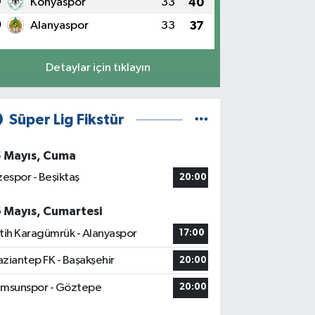
9
Konyaspor
33
40
0
Alanyaspor
33
37
Detaylar için tıklayın
Süper Lig Fikstür
5 Mayıs, Cuma
zespor - Beşiktaş
20:00
6 Mayıs, Cumartesi
tih Karagümrük - Alanyaspor
17:00
ziantep FK - Başakşehir
20:00
msunspor - Göztepe
20:00