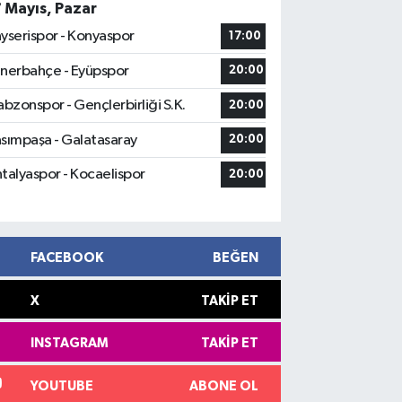
7 Mayıs, Pazar
yserispor - Konyaspor
17:00
nerbahçe - Eyüpspor
20:00
abzonspor - Gençlerbirliği S.K.
20:00
sımpaşa - Galatasaray
20:00
talyaspor - Kocaelispor
20:00
FACEBOOK
BEĞEN
X
TAKIP ET
INSTAGRAM
TAKIP ET
YOUTUBE
ABONE OL