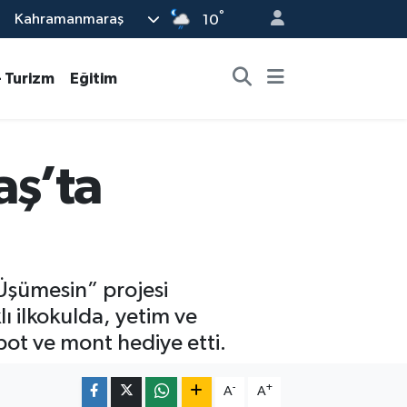
°
Kahramanmaraş
10
- Turizm
Eğitim
ş’ta
 Üşümesin” projesi
ı ilkokulda, yetim ve
bot ve mont hediye etti.
-
+
A
A