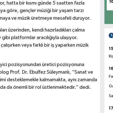
1
or, hatta bir kısmı günde 5 saatten fazla
ya göre, gençler müziği bir yaşam tarzı
maya ve müzik üretmeye mesafeli duruyor.
arı üzerinden, kendi hazırladıkları çalma
gibi platformlar aracılığıyla ulaşıyor.
çalışırken veya farklı bir iş yaparken müzik
1
Ri
nleyici pozisyonundan üretici pozisyonuna
1
log Prof. Dr. Ebulfez Süleymanlı, “Sanat ve
Fa
lişimi desteklemekle kalmamakta, aynı zamanda
Ga
da da önemli bir rol üstlenmektedir.” dedi.
Sa
1