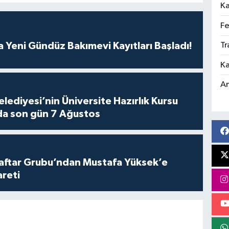
Ka
Fe
 Yeni Gündüz Bakımevi Kayıtları Başladı!
Tr
Ka
An
lediyesi’nin Üniversite Hazırlık Kursu
da son gün 7 Ağustos
aftar Grubu’ndan Mustafa Yüksek’e
areti