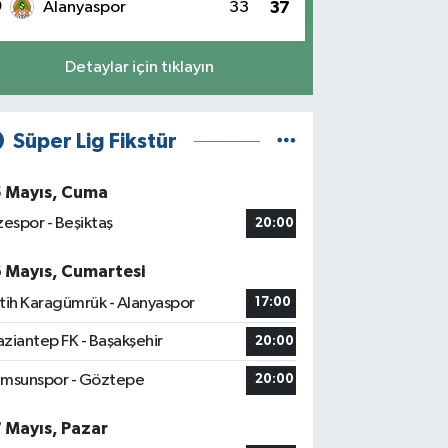
0
Alanyaspor
33
37
Detaylar için tıklayın
Süper Lig Fikstür
5 Mayıs, Cuma
zespor - Beşiktaş
20:00
6 Mayıs, Cumartesi
tih Karagümrük - Alanyaspor
17:00
ziantep FK - Başakşehir
20:00
msunspor - Göztepe
20:00
7 Mayıs, Pazar