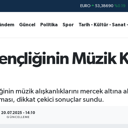
STERLİN
61,60380
%0.18
G.ALTIN
6862,09000
%0.19
ündem
Güncel
Politika
Spor
Tarih - Kültür - Sanat 
BİST100
14.598,00
%0
BITCOIN
79.591,74
%-1.82
DOLAR
45,43620
%0.02
ençliğinin Müzik K
ğinin müzik alışkanlıklarını mercek altına 
ası, dikkat çekici sonuçlar sundu.
20.07.2025 - 14:10
GÜNCELLEME