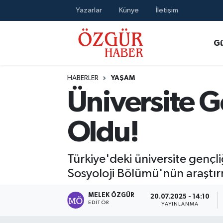
Yazarlar
Künye
İletişim
Alısveriş
MODA - GÜZELLİK
Nöbetçi Eczaneler
G
Bilim / Teknoloji
Hava Durumu
HABERLER
YAŞAM
Eğitim
Namaz Vakitleri
Üniversite G
Ekonomi
Trafik Durumu
Oldu!
Güncel
Süper Lig Puan Durumu ve Fikstür
Türkiye'deki üniversite gençli
Gündem
Tüm Manşetler
Sosyoloji Bölümü'nün araştırm
Magazin
Son Dakika Haberleri
MELEK ÖZGÜR
20.07.2025 - 14:10
EDITÖR
YAYINLANMA
Politika
Haber Arşivi