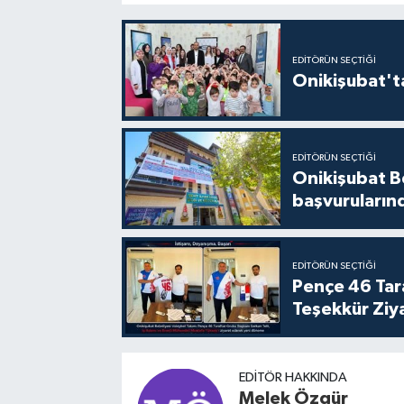
EDITÖRÜN SEÇTIĞI
Onikişubat'ta
EDITÖRÜN SEÇTIĞI
Onikişubat Be
başvuruların
EDITÖRÜN SEÇTIĞI
Pençe 46 Tar
Teşekkür Ziy
EDITÖR HAKKINDA
Melek Özgür