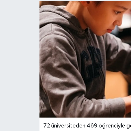
Sağlık
Spor
Tarih - Kültür - Sanat - Turizm
Yaşam
72 üniversiteden 469 öğrenciyle ge