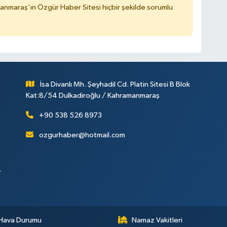
nmaraş'ın Özgür Haber Sitesi hiçbir şekilde sorumlu
İsa Divanlı Mh. Şeyhadil Cd. Platin Sitesi B Blok
Kat:8/54 Dulkadiroğlu / Kahramanmaraş
+90 538 526 8973
ozgurhaber@hotmail.com
r
Hava Durumu
Namaz Vakitleri