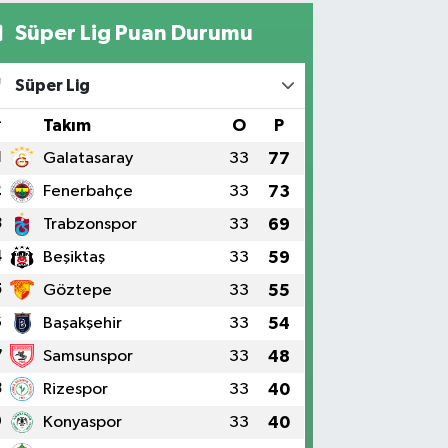
Süper Lig Puan Durumu
Süper Lig
#
Takım
O
P
1
Galatasaray
33
77
2
Fenerbahçe
33
73
3
Trabzonspor
33
69
4
Beşiktaş
33
59
5
Göztepe
33
55
6
Başakşehir
33
54
7
Samsunspor
33
48
8
Rizespor
33
40
9
Konyaspor
33
40