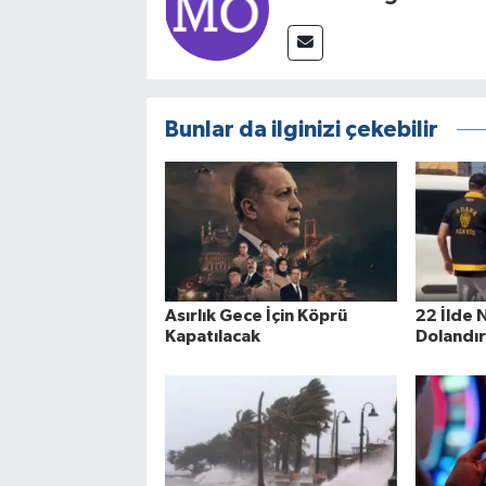
Bunlar da ilginizi çekebilir
Asırlık Gece İçin Köprü
22 İlde N
Kapatılacak
Dolandır