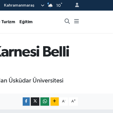
°
Kahramanmaraş
10
- Turizm
Eğitim
arnesi Belli
alan Üsküdar Üniversitesi
-
+
A
A