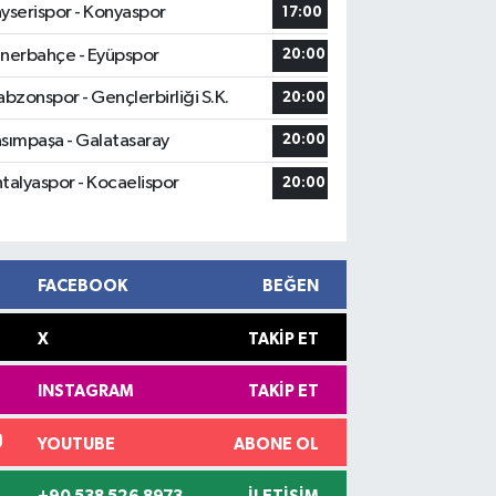
yserispor - Konyaspor
17:00
nerbahçe - Eyüpspor
20:00
abzonspor - Gençlerbirliği S.K.
20:00
sımpaşa - Galatasaray
20:00
talyaspor - Kocaelispor
20:00
FACEBOOK
BEĞEN
X
TAKIP ET
INSTAGRAM
TAKIP ET
YOUTUBE
ABONE OL