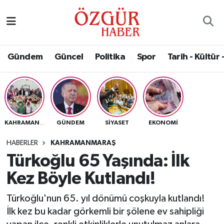
Alısveriş
MODA - GÜZELLİK
Nöbetçi Eczaneler
Gündem
Güncel
Politika
Spor
Tarih - Kültür 
Bilim / Teknoloji
Hava Durumu
Eğitim
Namaz Vakitleri
Ekonomi
Trafik Durumu
GÜNDEM
SIYASET
EKONOMI
KAHRAMANMARAŞ
Güncel
Süper Lig Puan Durumu ve Fikstür
HABERLER
KAHRAMANMARAŞ
Türkoğlu 65 Yaşında: İlk
Gündem
Tüm Manşetler
Kez Böyle Kutlandı!
Magazin
Son Dakika Haberleri
Türkoğlu'nun 65. yıl dönümü coşkuyla kutlandı!
İlk kez bu kadar görkemli bir şölene ev sahipliği
Politika
Haber Arşivi