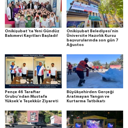
Onikişubat'ta Yeni Gündüz
Onikişubat Belediyesi’nin
Bakımevi Kayıtları Başladı!
Üniversite Hazırlık Kursu
başvurularında son gün 7
Ağustos
Pençe 46 Taraftar
Büyükşehirden Gerçeği
Grubu’ndan Mustafa
Aratmayan Yangın ve
Yüksek’e Teşekkür Ziyareti
Kurtarma Tatbikatı