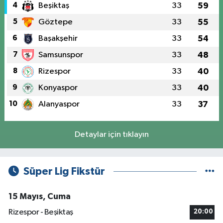
4
Beşiktaş
33
59
5
Göztepe
33
55
6
Başakşehir
33
54
7
Samsunspor
33
48
8
Rizespor
33
40
9
Konyaspor
33
40
10
Alanyaspor
33
37
Detaylar için tıklayın
Süper Lig Fikstür
15 Mayıs, Cuma
Rizespor - Beşiktaş
20:00