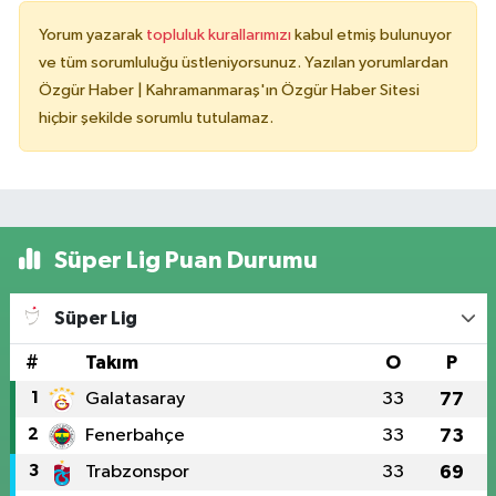
Yorum yazarak
topluluk kurallarımızı
kabul etmiş bulunuyor
ve tüm sorumluluğu üstleniyorsunuz. Yazılan yorumlardan
Özgür Haber | Kahramanmaraş'ın Özgür Haber Sitesi
hiçbir şekilde sorumlu tutulamaz.
Süper Lig Puan Durumu
Süper Lig
#
Takım
O
P
1
Galatasaray
33
77
2
Fenerbahçe
33
73
3
Trabzonspor
33
69