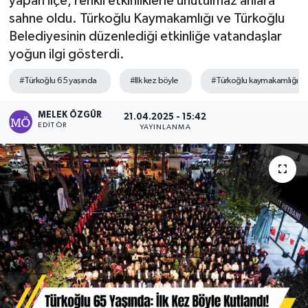
yapan ilçe, renkli etkinliklerle unutulmaz anlara
sahne oldu. Türkoğlu Kaymakamlığı ve Türkoğlu
Sağlık
Belediyesinin düzenlediği etkinliğe vatandaşlar
yoğun ilgi gösterdi.
Spor
#Türkoğlu 65 yaşında
#Ilk kez böyle
#Türkoğlu kaymakamlığı
Tarih - Kültür - Sanat - Turizm
MELEK ÖZGÜR
21.04.2025 - 15:42
EDITÖR
YAYINLANMA
Yaşam