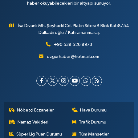
haber okuyabilecekleri bir altyapı sunuyor.
İsa Divanlı Mh. Şeyhadil Cd. Platin Sitesi B Blok Kat:8/54
Dulkadiroğlu / Kahramanmaraş
+90 538 526 8973
ozgurhaber@hotmail.com
Nöbetçi Eczaneler
Hava Durumu
Namaz Vakitleri
Trafik Durumu
Süper Lig Puan Durumu
Tüm Manşetler