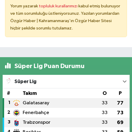
Yorum yazarak
topluluk kurallarımızı
kabul etmiş bulunuyor
ve tüm sorumluluğu üstleniyorsunuz. Yazılan yorumlardan
Özgür Haber | Kahramanmaraş'ın Özgür Haber Sitesi
hiçbir şekilde sorumlu tutulamaz.
Süper Lig Puan Durumu
Süper Lig
#
Takım
O
P
1
Galatasaray
33
77
2
Fenerbahçe
33
73
3
Trabzonspor
33
69
4