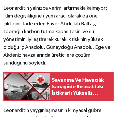
Leonarditin yalnızca verimi artırmakla kalmıyor;
iklim değişikliğine uyum aracı olarak da öne
çıktığını ifade eden Enver Abdullah Baltaş,
toprağın karbon tutma kapasitesini ve su
yönetimini iyileştirerek kuraklık riskinin yüksek
olduğu İç Anadolu, Güneydoğu Anadolu, Ege ve
Akdeniz havzalarında üreticilere çözüm
sunduğunu söyledi.
Savunma Ve Havacılık
Sanayiide İhracattaki
İstikrarlı Yükseliş
Sürüyor
Leonarditin yaygınlaşmasının kimyasal gübre