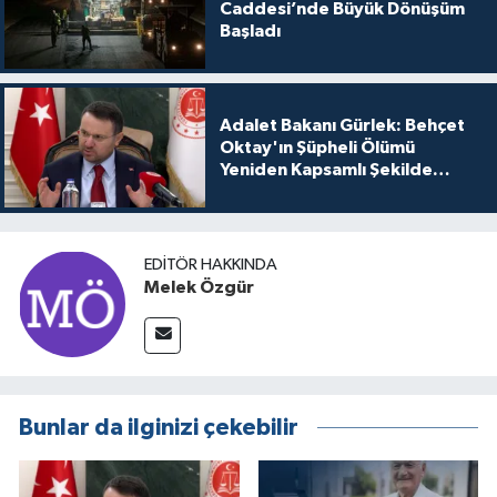
Caddesi’nde Büyük Dönüşüm
Başladı
Adalet Bakanı Gürlek: Behçet
Oktay'ın Şüpheli Ölümü
Yeniden Kapsamlı Şekilde
İncelenecek
EDITÖR HAKKINDA
Melek Özgür
Bunlar da ilginizi çekebilir