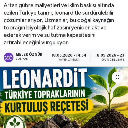
Artan gübre maliyetleri ve iklim baskısı altında
Sağlık
ezilen Türkiye tarımı, leonarditle sürdürülebilir
çözümler arıyor. Uzmanlar, bu doğal kaynağın
Spor
toprağın biyolojik hafızasını yeniden aktive
ederek verim ve su tutma kapasitesini
Tarih - Kültür - Sanat - Turizm
artırabileceğini vurguluyor.
Yaşam
MELEK ÖZGÜR
18.05.2026 - 14:54
18.05.2026 - 23:
EDITÖR
YAYINLANMA
GÜNCELLEME