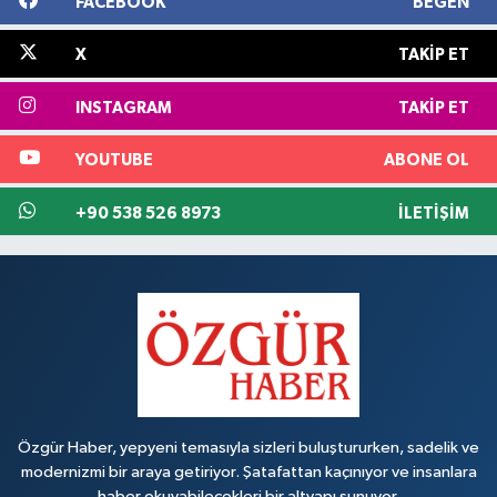
FACEBOOK
BEĞEN
X
TAKIP ET
INSTAGRAM
TAKIP ET
YOUTUBE
ABONE OL
+90 538 526 8973
İLETIŞIM
Özgür Haber, yepyeni temasıyla sizleri buluştururken, sadelik ve
modernizmi bir araya getiriyor. Şatafattan kaçınıyor ve insanlara
haber okuyabilecekleri bir altyapı sunuyor.