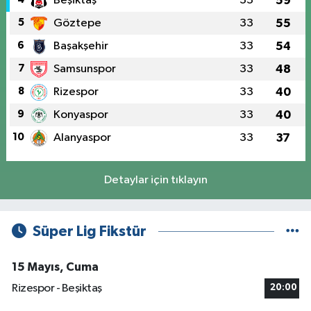
Beşiktaş
33
59
5
Göztepe
33
55
6
Başakşehir
33
54
7
Samsunspor
33
48
8
Rizespor
33
40
9
Konyaspor
33
40
10
Alanyaspor
33
37
Detaylar için tıklayın
Süper Lig Fikstür
15 Mayıs, Cuma
Rizespor - Beşiktaş
20:00