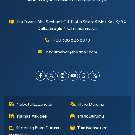
İsa Divanlı Mh. Şeyhadil Cd. Platin Sitesi B Blok Kat:8/54
Dulkadiroğlu / Kahramanmaraş
+90 538 526 8973
ozgurhaber@hotmail.com
Nöbetçi Eczaneler
Hava Durumu
Namaz Vakitleri
Trafik Durumu
Süper Lig Puan Durumu
Tüm Manşetler
ve Fikstür