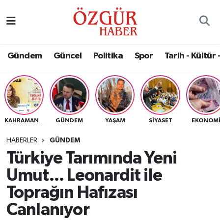
Alısveriş
MODA - GÜZELLİK
Nöbetçi Eczaneler
Gündem
Güncel
Politika
Spor
Tarih - Kültür 
Bilim / Teknoloji
Hava Durumu
Eğitim
Namaz Vakitleri
Ekonomi
Trafik Durumu
GÜNDEM
YAŞAM
SIYASET
EKONOM
KAHRAMANMARAŞ
Güncel
Süper Lig Puan Durumu ve Fikstür
HABERLER
GÜNDEM
Türkiye Tarımında Yeni
Gündem
Tüm Manşetler
Umut... Leonardit ile
Magazin
Son Dakika Haberleri
Toprağın Hafızası
Canlanıyor
Politika
Haber Arşivi