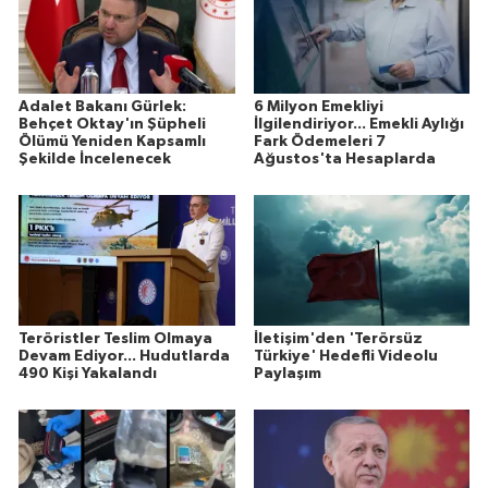
Adalet Bakanı Gürlek:
6 Milyon Emekliyi
Behçet Oktay'ın Şüpheli
İlgilendiriyor... Emekli Aylığı
Ölümü Yeniden Kapsamlı
Fark Ödemeleri 7
Şekilde İncelenecek
Ağustos'ta Hesaplarda
Teröristler Teslim Olmaya
İletişim'den 'Terörsüz
Devam Ediyor... Hudutlarda
Türkiye' Hedefli Videolu
490 Kişi Yakalandı
Paylaşım