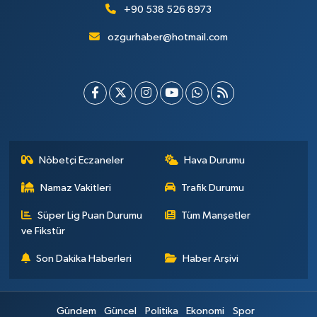
+90 538 526 8973
ozgurhaber@hotmail.com
Nöbetçi Eczaneler
Hava Durumu
Namaz Vakitleri
Trafik Durumu
Süper Lig Puan Durumu
Tüm Manşetler
ve Fikstür
Son Dakika Haberleri
Haber Arşivi
Gündem
Güncel
Politika
Ekonomi
Spor