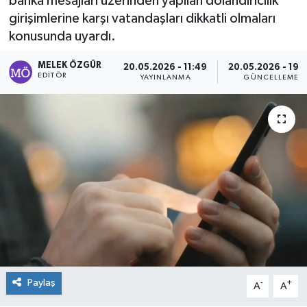
banka mesajları üzerinden yapılan dolandırıcılık
girişimlerine karşı vatandaşları dikkatli olmaları
Sağlık
konusunda uyardı.
Spor
MELEK ÖZGÜR
20.05.2026 - 11:49
20.05.2026 - 19:
EDITÖR
YAYINLANMA
GÜNCELLEME
Tarih - Kültür - Sanat - Turizm
Yaşam
Paylaş
-
+
A
A