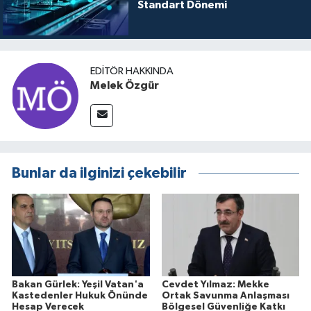
Standart Dönemi
EDITÖR HAKKINDA
Melek Özgür
Bunlar da ilginizi çekebilir
Bakan Gürlek: Yeşil Vatan'a
Cevdet Yılmaz: Mekke
Kastedenler Hukuk Önünde
Ortak Savunma Anlaşması
Hesap Verecek
Bölgesel Güvenliğe Katkı