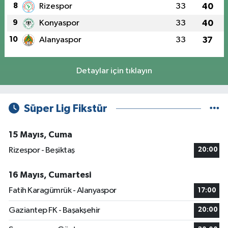
8
Rizespor
33
40
9
Konyaspor
33
40
10
Alanyaspor
33
37
Detaylar için tıklayın
Süper Lig Fikstür
15 Mayıs, Cuma
Rizespor - Beşiktaş
20:00
16 Mayıs, Cumartesi
Fatih Karagümrük - Alanyaspor
17:00
Gaziantep FK - Başakşehir
20:00