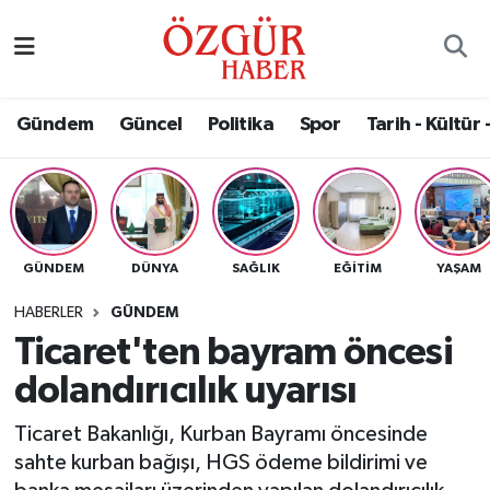
Alısveriş
MODA - GÜZELLİK
Nöbetçi Eczaneler
Gündem
Güncel
Politika
Spor
Tarih - Kültür 
Bilim / Teknoloji
Hava Durumu
Eğitim
Namaz Vakitleri
Ekonomi
Trafik Durumu
GÜNDEM
DÜNYA
SAĞLIK
EĞITIM
YAŞAM
Güncel
Süper Lig Puan Durumu ve Fikstür
HABERLER
GÜNDEM
Ticaret'ten bayram öncesi
Gündem
Tüm Manşetler
dolandırıcılık uyarısı
Magazin
Son Dakika Haberleri
Ticaret Bakanlığı, Kurban Bayramı öncesinde
sahte kurban bağışı, HGS ödeme bildirimi ve
Politika
Haber Arşivi