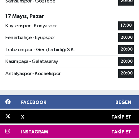
Samsunspor - Göztepe
20:00
17 Mayıs, Pazar
Kayserispor - Konyaspor
17:00
Fenerbahçe - Eyüpspor
20:00
Trabzonspor - Gençlerbirliği S.K.
20:00
Kasımpaşa - Galatasaray
20:00
Antalyaspor - Kocaelispor
20:00
FACEBOOK
BEĞEN
X
TAKIP ET
INSTAGRAM
TAKIP ET