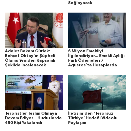
Sağlayacak
Adalet Bakanı Gürlek:
6 Milyon Emekliyi
Behçet Oktay'ın Şüpheli
İlgilendiriyor... Emekli Aylığı
Ölümü Yeniden Kapsamlı
Fark Ödemeleri 7
Şekilde İncelenecek
Ağustos'ta Hesaplarda
Teröristler Teslim Olmaya
İletişim'den 'Terörsüz
Devam Ediyor... Hudutlarda
Türkiye' Hedefli Videolu
490 Kişi Yakalandı
Paylaşım