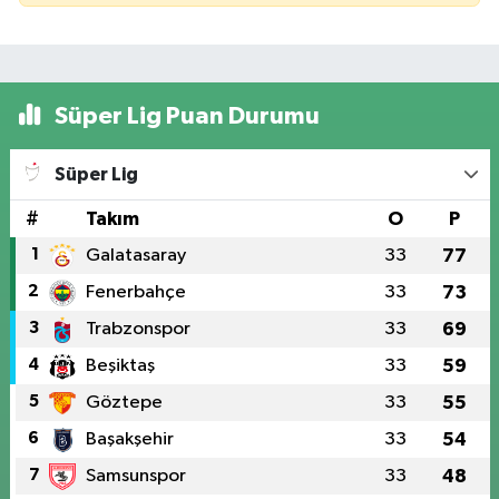
Süper Lig Puan Durumu
Süper Lig
#
Takım
O
P
1
Galatasaray
33
77
2
Fenerbahçe
33
73
3
Trabzonspor
33
69
4
Beşiktaş
33
59
5
Göztepe
33
55
6
Başakşehir
33
54
7
Samsunspor
33
48