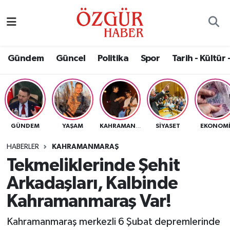
Alısveriş
MODA - GÜZELLİK
Nöbetçi Eczaneler
Gündem
Güncel
Politika
Spor
Tarih - Kültür 
Bilim / Teknoloji
Hava Durumu
Eğitim
Namaz Vakitleri
Ekonomi
Trafik Durumu
GÜNDEM
YAŞAM
SIYASET
EKONOM
KAHRAMANMARAŞ
Güncel
Süper Lig Puan Durumu ve Fikstür
HABERLER
KAHRAMANMARAŞ
Tekmeliklerinde Şehit
Gündem
Tüm Manşetler
Arkadaşları, Kalbinde
Magazin
Son Dakika Haberleri
Kahramanmaraş Var!
Kahramanmaraş merkezli 6 Şubat depremlerinde
Politika
Haber Arşivi