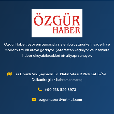
Özgür Haber, yepyeni temasıyla sizleri buluştururken, sadelik ve
modernizmi bir araya getiriyor. Şatafattan kaçınıyor ve insanlara
haber okuyabilecekleri bir altyapı sunuyor.
İsa Divanlı Mh. Şeyhadil Cd. Platin Sitesi B Blok Kat:8/54
Dulkadiroğlu / Kahramanmaraş
+90 538 526 8973
ozgurhaber@hotmail.com