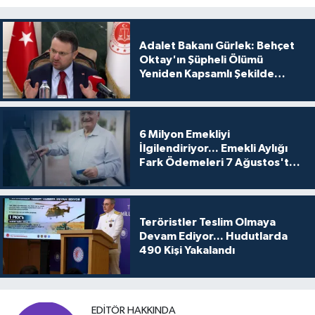
Adalet Bakanı Gürlek: Behçet
Oktay'ın Şüpheli Ölümü
Yeniden Kapsamlı Şekilde
İncelenecek
6 Milyon Emekliyi
İlgilendiriyor... Emekli Aylığı
Fark Ödemeleri 7 Ağustos'ta
Hesaplarda
Teröristler Teslim Olmaya
Devam Ediyor... Hudutlarda
490 Kişi Yakalandı
EDITÖR HAKKINDA