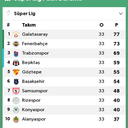
Süper Lig
#
Takım
O
P
1
Galatasaray
33
77
2
Fenerbahçe
33
73
3
Trabzonspor
33
69
4
Beşiktaş
33
59
5
Göztepe
33
55
6
Başakşehir
33
54
7
Samsunspor
33
48
8
Rizespor
33
40
9
Konyaspor
33
40
10
Alanyaspor
33
37