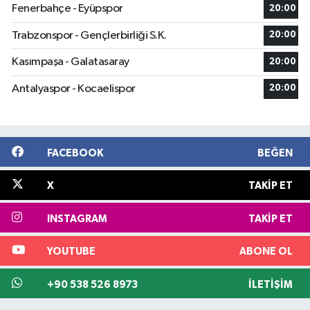
Fenerbahçe - Eyüpspor
20:00
Trabzonspor - Gençlerbirliği S.K.
20:00
Kasımpaşa - Galatasaray
20:00
Antalyaspor - Kocaelispor
20:00
FACEBOOK
BEĞEN
X
TAKIP ET
INSTAGRAM
TAKIP ET
YOUTUBE
ABONE OL
+90 538 526 8973
İLETIŞIM