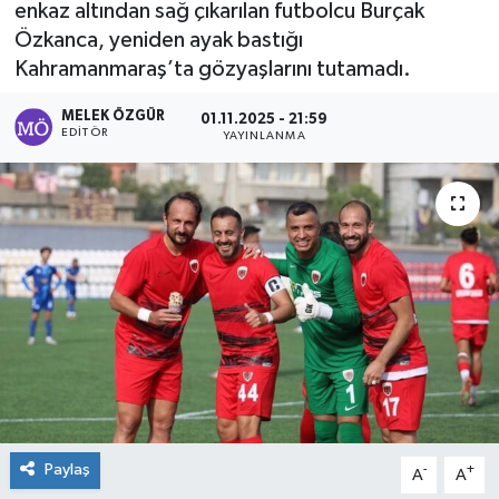
enkaz altından sağ çıkarılan futbolcu Burçak
Özkanca, yeniden ayak bastığı
Sağlık
Kahramanmaraş’ta gözyaşlarını tutamadı.
Spor
MELEK ÖZGÜR
01.11.2025 - 21:59
EDITÖR
YAYINLANMA
Tarih - Kültür - Sanat - Turizm
Yaşam
Paylaş
-
+
A
A