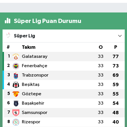
Süper Lig Puan Durumu
Süper Lig
#
Takım
O
P
1
Galatasaray
33
77
2
Fenerbahçe
33
73
3
Trabzonspor
33
69
4
Beşiktaş
33
59
5
Göztepe
33
55
6
Başakşehir
33
54
7
Samsunspor
33
48
8
Rizespor
33
40