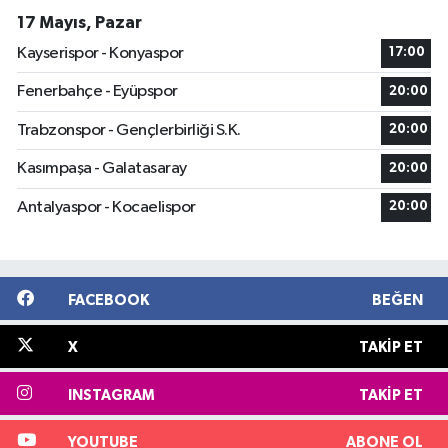
17 Mayıs, Pazar
Kayserispor - Konyaspor
17:00
Fenerbahçe - Eyüpspor
20:00
Trabzonspor - Gençlerbirliği S.K.
20:00
Kasımpaşa - Galatasaray
20:00
Antalyaspor - Kocaelispor
20:00
FACEBOOK
BEĞEN
X
TAKIP ET
INSTAGRAM
TAKIP ET
YOUTUBE
ABONE OL