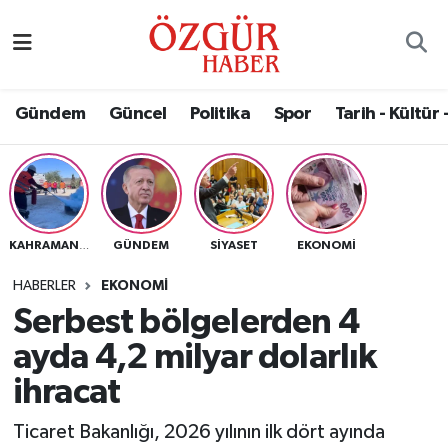
Alısveriş
MODA - GÜZELLİK
Nöbetçi Eczaneler
Gündem
Güncel
Politika
Spor
Tarih - Kültür 
Bilim / Teknoloji
Hava Durumu
Eğitim
Namaz Vakitleri
Ekonomi
Trafik Durumu
GÜNDEM
SIYASET
EKONOMI
KAHRAMANMARAŞ
Güncel
Süper Lig Puan Durumu ve Fikstür
HABERLER
EKONOMI
Serbest bölgelerden 4
Gündem
Tüm Manşetler
ayda 4,2 milyar dolarlık
Magazin
Son Dakika Haberleri
ihracat
Ticaret Bakanlığı, 2026 yılının ilk dört ayında
Politika
Haber Arşivi