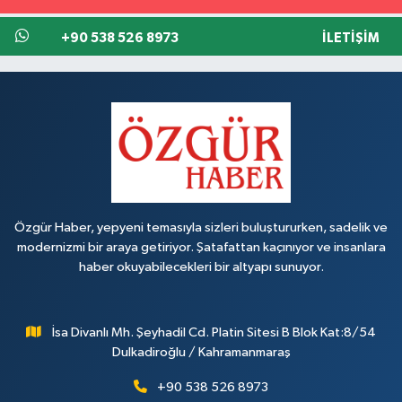
+90 538 526 8973
İLETIŞIM
Özgür Haber, yepyeni temasıyla sizleri buluştururken, sadelik ve
modernizmi bir araya getiriyor. Şatafattan kaçınıyor ve insanlara
haber okuyabilecekleri bir altyapı sunuyor.
İsa Divanlı Mh. Şeyhadil Cd. Platin Sitesi B Blok Kat:8/54
Dulkadiroğlu / Kahramanmaraş
+90 538 526 8973