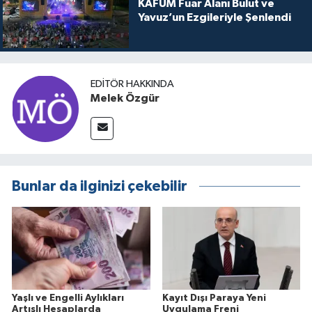
KAFUM Fuar Alanı Bulut ve
Yavuz’un Ezgileriyle Şenlendi
EDITÖR HAKKINDA
Melek Özgür
Bunlar da ilginizi çekebilir
Yaşlı ve Engelli Aylıkları
Kayıt Dışı Paraya Yeni
Artışlı Hesaplarda
Uygulama Freni