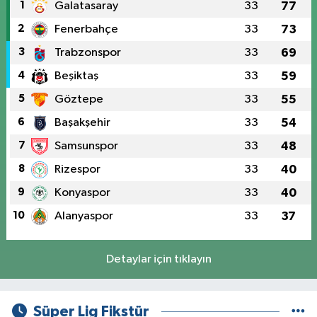
1
Galatasaray
33
77
2
Fenerbahçe
33
73
3
Trabzonspor
33
69
4
Beşiktaş
33
59
5
Göztepe
33
55
6
Başakşehir
33
54
7
Samsunspor
33
48
8
Rizespor
33
40
9
Konyaspor
33
40
10
Alanyaspor
33
37
Detaylar için tıklayın
Süper Lig Fikstür