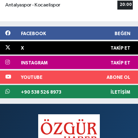
Antalyaspor - Kocaelispor
20:00
FACEBOOK
BEĞEN
X
TAKIP ET
INSTAGRAM
TAKIP ET
YOUTUBE
ABONE OL
+90 538 526 8973
İLETIŞIM