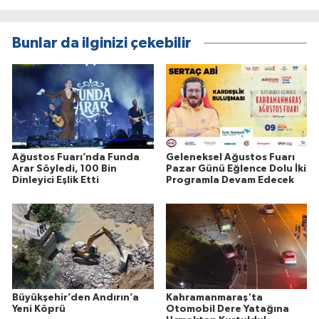
Bunlar da ilginizi çekebilir
Ağustos Fuarı’nda Funda
Geleneksel Ağustos Fuarı
Arar Söyledi, 100 Bin
Pazar Günü Eğlence Dolu İki
Dinleyici Eşlik Etti
Programla Devam Edecek
Büyükşehir’den Andırın’a
Kahramanmaraş'ta
Yeni Köprü
Otomobil Dere Yatağına