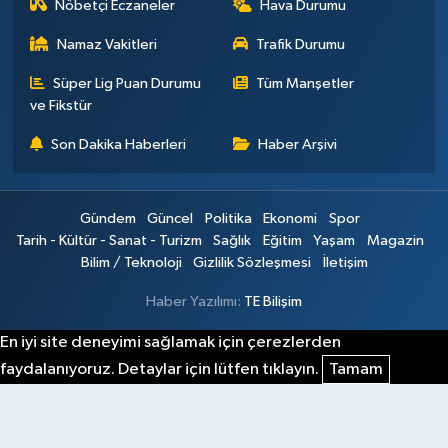
Nöbetçi Eczaneler
Hava Durumu
Namaz Vakitleri
Trafik Durumu
Süper Lig Puan Durumu
Tüm Manşetler
ve Fikstür
Son Dakika Haberleri
Haber Arşivi
Gündem
Güncel
Politika
Ekonomi
Spor
Tarih - Kültür - Sanat - Turizm
Sağlık
Eğitim
Yaşam
Magazin
Bilim / Teknoloji
Gizlilik Sözleşmesi
İletişim
Haber Yazılımı:
TE Bilişim
En iyi site deneyimi sağlamak için çerezlerden
faydalanıyoruz. Detaylar için lütfen tıklayın.
Tamam