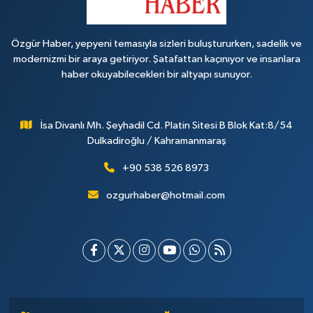
Özgür Haber, yepyeni temasıyla sizleri buluştururken, sadelik ve
modernizmi bir araya getiriyor. Şatafattan kaçınıyor ve insanlara
haber okuyabilecekleri bir altyapı sunuyor.
İsa Divanlı Mh. Şeyhadil Cd. Platin Sitesi B Blok Kat:8/54
Dulkadiroğlu / Kahramanmaraş
+90 538 526 8973
ozgurhaber@hotmail.com