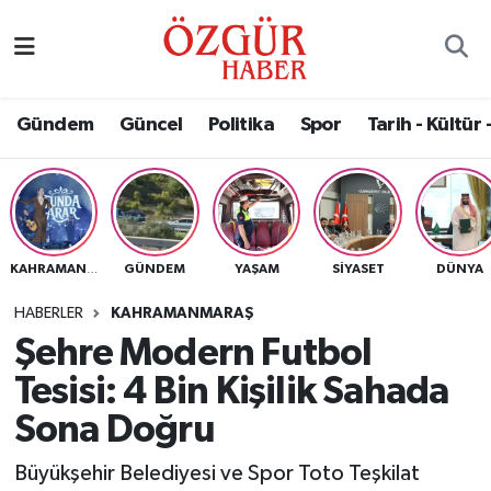
Alısveriş
MODA - GÜZELLİK
Nöbetçi Eczaneler
Gündem
Güncel
Politika
Spor
Tarih - Kültür 
Bilim / Teknoloji
Hava Durumu
Eğitim
Namaz Vakitleri
Ekonomi
Trafik Durumu
GÜNDEM
YAŞAM
SIYASET
DÜNYA
KAHRAMANMARAŞ
Güncel
Süper Lig Puan Durumu ve Fikstür
HABERLER
KAHRAMANMARAŞ
Şehre Modern Futbol
Gündem
Tüm Manşetler
Tesisi: 4 Bin Kişilik Sahada
Magazin
Son Dakika Haberleri
Sona Doğru
Büyükşehir Belediyesi ve Spor Toto Teşkilat
Politika
Haber Arşivi