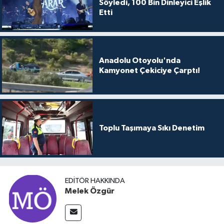
Söyledi, 100 Bin Dinleyici Eşlik
Etti
Anadolu Otoyolu'nda
Kamyonet Çekiciye Çarptı!
Toplu Taşımaya Sıkı Denetim
EDITÖR HAKKINDA
Melek Özgür