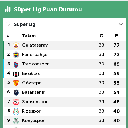
Süper Lig Puan Durumu
Süper Lig
#
Takım
O
P
1
Galatasaray
33
77
2
Fenerbahçe
33
73
3
Trabzonspor
33
69
4
Beşiktaş
33
59
5
Göztepe
33
55
6
Başakşehir
33
54
7
Samsunspor
33
48
8
Rizespor
33
40
9
Konyaspor
33
40