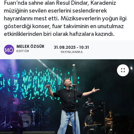
Fuarı’nda sahne alan Resul Dindar, Karadeniz
müziğinin sevilen eserlerini seslendirerek
Sağlık
hayranlarını mest etti. Müzikseverlerin yoğun ilgi
gösterdiği konser, fuar takviminin en unutulmaz
Spor
etkinliklerinden biri olarak hafızalara kazındı.
Tarih - Kültür - Sanat - Turizm
MELEK ÖZGÜR
31.08.2025 - 10:31
EDITÖR
YAYINLANMA
Yaşam