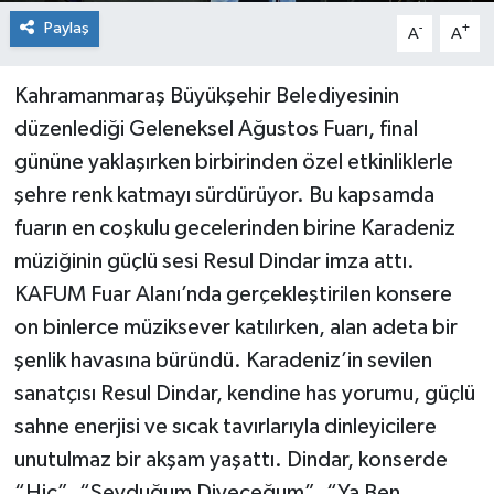
Paylaş
-
+
A
A
Kahramanmaraş Büyükşehir Belediyesinin
düzenlediği Geleneksel Ağustos Fuarı, final
gününe yaklaşırken birbirinden özel etkinliklerle
şehre renk katmayı sürdürüyor. Bu kapsamda
fuarın en coşkulu gecelerinden birine Karadeniz
müziğinin güçlü sesi Resul Dindar imza attı.
KAFUM Fuar Alanı’nda gerçekleştirilen konsere
on binlerce müziksever katılırken, alan adeta bir
şenlik havasına büründü. Karadeniz’in sevilen
sanatçısı Resul Dindar, kendine has yorumu, güçlü
sahne enerjisi ve sıcak tavırlarıyla dinleyicilere
unutulmaz bir akşam yaşattı. Dindar, konserde
“Hiç”, “Sevduğum Diyeceğum”, “Ya Ben