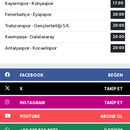
Kayserispor - Konyaspor
17:00
Fenerbahçe - Eyüpspor
20:00
Trabzonspor - Gençlerbirliği S.K.
20:00
Kasımpaşa - Galatasaray
20:00
Antalyaspor - Kocaelispor
20:00
FACEBOOK
BEĞEN
X
TAKIP ET
INSTAGRAM
TAKIP ET
YOUTUBE
ABONE OL