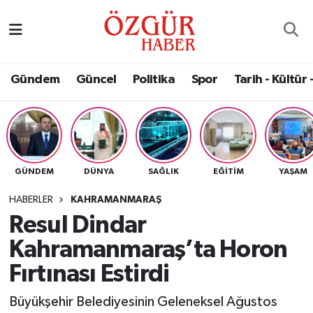
Alısveriş
MODA - GÜZELLİK
Nöbetçi Eczaneler
Gündem
Güncel
Politika
Spor
Tarih - Kültür 
Bilim / Teknoloji
Hava Durumu
Eğitim
Namaz Vakitleri
Ekonomi
Trafik Durumu
GÜNDEM
DÜNYA
SAĞLIK
EĞITIM
YAŞAM
Güncel
Süper Lig Puan Durumu ve Fikstür
HABERLER
KAHRAMANMARAŞ
Resul Dindar
Gündem
Tüm Manşetler
Kahramanmaraş’ta Horon
Magazin
Son Dakika Haberleri
Fırtınası Estirdi
Büyükşehir Belediyesinin Geleneksel Ağustos
Politika
Haber Arşivi