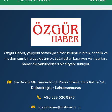
+90 538 526 8973
İLETIŞIM
Özgür Haber, yepyeni temasıyla sizleri buluştururken, sadelik ve
modernizmi bir araya getiriyor. Şatafattan kaçınıyor ve insanlara
haber okuyabilecekleri bir altyapı sunuyor.
İsa Divanlı Mh. Şeyhadil Cd. Platin Sitesi B Blok Kat:8/54
Dulkadiroğlu / Kahramanmaraş
+90 538 526 8973
ozgurhaber@hotmail.com