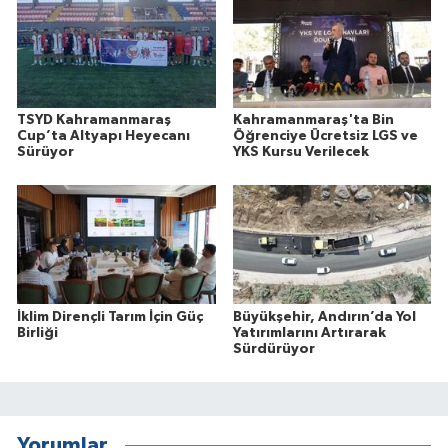
TSYD Kahramanmaraş
Kahramanmaraş'ta Bin
Cup’ta Altyapı Heyecanı
Öğrenciye Ücretsiz LGS ve
Sürüyor
YKS Kursu Verilecek
İklim Dirençli Tarım İçin Güç
Büyükşehir, Andırın’da Yol
Birliği
Yatırımlarını Artırarak
Sürdürüyor
Yorumlar