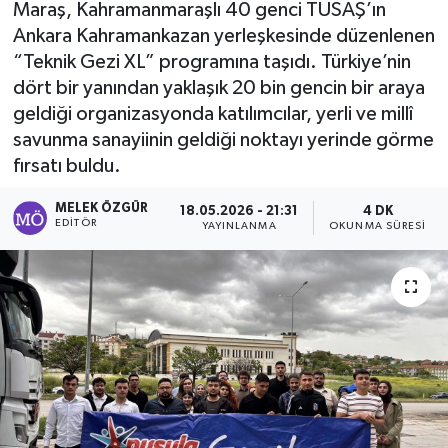
Maraş, Kahramanmaraşlı 40 genci TUSAŞ’ın
Ankara Kahramankazan yerleşkesinde düzenlenen
Sağlık
“Teknik Gezi XL” programına taşıdı. Türkiye’nin
dört bir yanından yaklaşık 20 bin gencin bir araya
Spor
geldiği organizasyonda katılımcılar, yerli ve millî
Tarih - Kültür - Sanat - Turizm
savunma sanayiinin geldiği noktayı yerinde görme
fırsatı buldu.
Yaşam
MELEK ÖZGÜR
18.05.2026 - 21:31
4 DK
EDITÖR
YAYINLANMA
OKUNMA SÜRESI