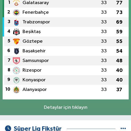
1
Galatasaray
33
77
2
Fenerbahçe
33
73
3
Trabzonspor
33
69
4
Beşiktaş
33
59
5
Göztepe
33
55
6
Başakşehir
33
54
7
Samsunspor
33
48
8
Rizespor
33
40
9
Konyaspor
33
40
10
Alanyaspor
33
37
Detaylar için tıklayın
Süper Lig Fikstür