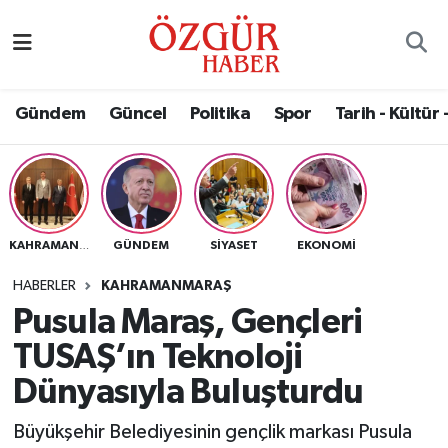
Alısveriş
MODA - GÜZELLİK
Nöbetçi Eczaneler
Gündem
Güncel
Politika
Spor
Tarih - Kültür 
Bilim / Teknoloji
Hava Durumu
Eğitim
Namaz Vakitleri
Ekonomi
Trafik Durumu
GÜNDEM
SIYASET
EKONOMI
KAHRAMANMARAŞ
Güncel
Süper Lig Puan Durumu ve Fikstür
HABERLER
KAHRAMANMARAŞ
Pusula Maraş, Gençleri
Gündem
Tüm Manşetler
TUSAŞ’ın Teknoloji
Magazin
Son Dakika Haberleri
Dünyasıyla Buluşturdu
Büyükşehir Belediyesinin gençlik markası Pusula
Politika
Haber Arşivi