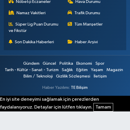
Nöbetçi Eczaneler
Hava Durumu
Namaz Vakitleri
Trafik Durumu
Süper Lig Puan Durumu
Tüm Manşetler
ve Fikstür
Son Dakika Haberleri
Haber Arşivi
Gündem
Güncel
Politika
Ekonomi
Spor
Tarih - Kültür - Sanat - Turizm
Sağlık
Eğitim
Yaşam
Magazin
Bilim / Teknoloji
Gizlilik Sözleşmesi
İletişim
Haber Yazılımı:
TE Bilişim
En iyi site deneyimi sağlamak için çerezlerden
faydalanıyoruz. Detaylar için lütfen tıklayın.
Tamam