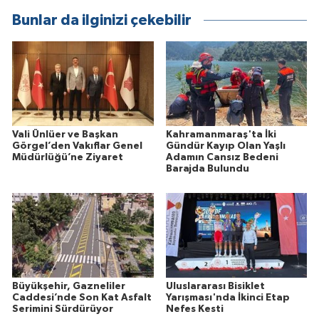
Bunlar da ilginizi çekebilir
Vali Ünlüer ve Başkan
Kahramanmaraş'ta İki
Görgel’den Vakıflar Genel
Gündür Kayıp Olan Yaşlı
Müdürlüğü’ne Ziyaret
Adamın Cansız Bedeni
Barajda Bulundu
Büyükşehir, Gazneliler
Uluslararası Bisiklet
Caddesi’nde Son Kat Asfalt
Yarışması'nda İkinci Etap
Serimini Sürdürüyor
Nefes Kesti