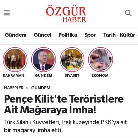
Alısveriş
MODA - GÜZELLİK
Nöbetçi Eczaneler
Gündem
Güncel
Politika
Spor
Tarih - Kültür 
Bilim / Teknoloji
Hava Durumu
Eğitim
Namaz Vakitleri
Ekonomi
Trafik Durumu
GÜNDEM
SIYASET
EKONOMI
KAHRAMANMARAŞ
Güncel
Süper Lig Puan Durumu ve Fikstür
HABERLER
GÜNDEM
Pençe Kilit'te Teröristlere
Gündem
Tüm Manşetler
Ait Mağaraya İmha!
Magazin
Son Dakika Haberleri
Türk Silahlı Kuvvetleri, Irak kuzeyinde PKK’ya ait
bir mağarayı imha etti.
Politika
Haber Arşivi