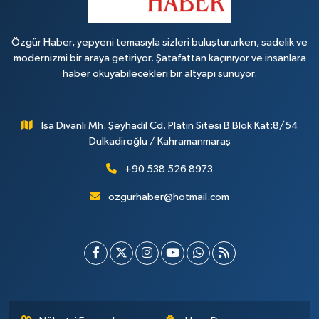
Özgür Haber, yepyeni temasıyla sizleri buluştururken, sadelik ve
modernizmi bir araya getiriyor. Şatafattan kaçınıyor ve insanlara
haber okuyabilecekleri bir altyapı sunuyor.
İsa Divanlı Mh. Şeyhadil Cd. Platin Sitesi B Blok Kat:8/54
Dulkadiroğlu / Kahramanmaraş
+90 538 526 8973
ozgurhaber@hotmail.com