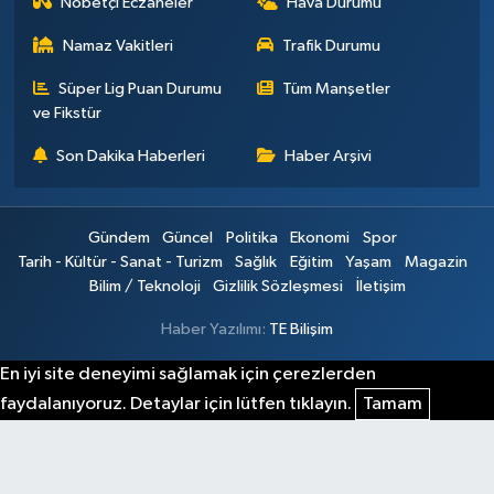
Nöbetçi Eczaneler
Hava Durumu
Namaz Vakitleri
Trafik Durumu
Süper Lig Puan Durumu
Tüm Manşetler
ve Fikstür
Son Dakika Haberleri
Haber Arşivi
Gündem
Güncel
Politika
Ekonomi
Spor
Tarih - Kültür - Sanat - Turizm
Sağlık
Eğitim
Yaşam
Magazin
Bilim / Teknoloji
Gizlilik Sözleşmesi
İletişim
Haber Yazılımı:
TE Bilişim
En iyi site deneyimi sağlamak için çerezlerden
faydalanıyoruz. Detaylar için lütfen tıklayın.
Tamam