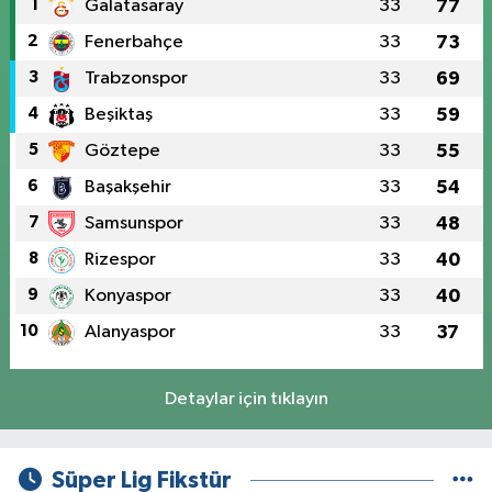
1
Galatasaray
33
77
2
Fenerbahçe
33
73
3
Trabzonspor
33
69
4
Beşiktaş
33
59
5
Göztepe
33
55
6
Başakşehir
33
54
7
Samsunspor
33
48
8
Rizespor
33
40
9
Konyaspor
33
40
10
Alanyaspor
33
37
Detaylar için tıklayın
Süper Lig Fikstür