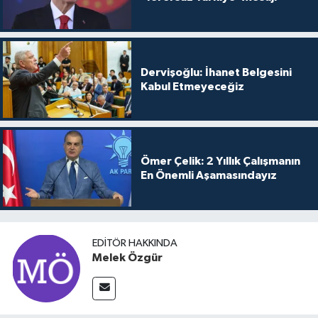
Dervişoğlu: İhanet Belgesini
Kabul Etmeyeceğiz
Ömer Çelik: 2 Yıllık Çalışmanın
En Önemli Aşamasındayız
EDITÖR HAKKINDA
Melek Özgür