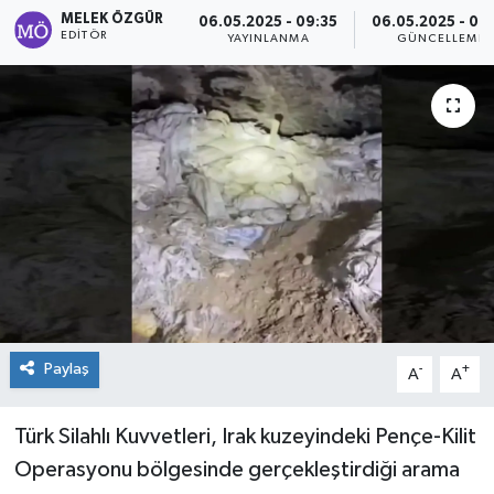
MELEK ÖZGÜR
06.05.2025 - 09:35
06.05.2025 - 09
Sağlık
EDITÖR
YAYINLANMA
GÜNCELLEME
Spor
Tarih - Kültür - Sanat - Turizm
Yaşam
Paylaş
-
+
A
A
Türk Silahlı Kuvvetleri, Irak kuzeyindeki Pençe-Kilit
Operasyonu bölgesinde gerçekleştirdiği arama