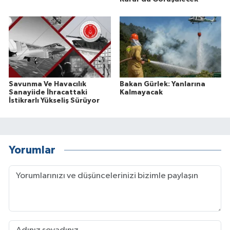
Savunma Ve Havacılık
Bakan Gürlek: Yanlarına
Sanayiide İhracattaki
Kalmayacak
İstikrarlı Yükseliş Sürüyor
Yorumlar