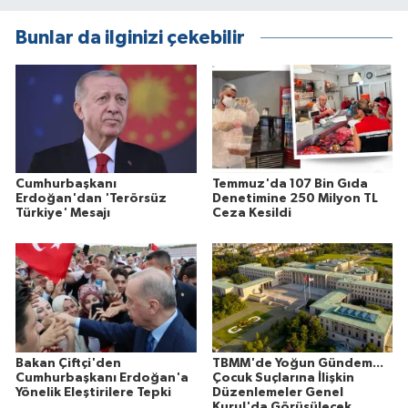
Bunlar da ilginizi çekebilir
Cumhurbaşkanı
Temmuz'da 107 Bin Gıda
Erdoğan'dan 'Terörsüz
Denetimine 250 Milyon TL
Türkiye' Mesajı
Ceza Kesildi
Bakan Çiftçi'den
TBMM'de Yoğun Gündem...
Cumhurbaşkanı Erdoğan'a
Çocuk Suçlarına İlişkin
Yönelik Eleştirilere Tepki
Düzenlemeler Genel
Kurul'da Görüşülecek