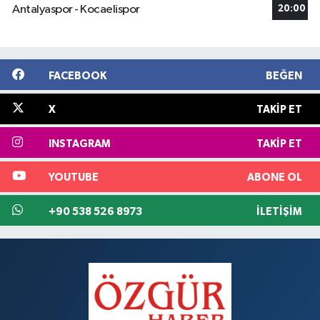
Antalyaspor - Kocaelispor
20:00
FACEBOOK
BEĞEN
X
TAKIP ET
INSTAGRAM
TAKIP ET
YOUTUBE
ABONE OL
+90 538 526 8973
İLETIŞIM