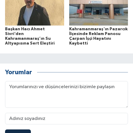
Başkan Hacı Ahmet
Kahramanmaraş'ın Pazarcık
Sivri’den
İlçesinde Reklam Panosu
Kahramanmaraş’ın Su
Çarpan İşçi Hayatını
Altyapısına Sert Eleştiri
Kaybetti
Yorumlar