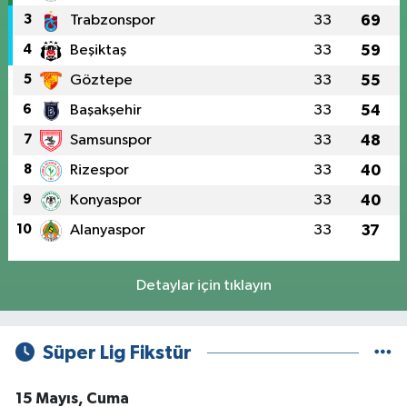
3
Trabzonspor
33
69
4
Beşiktaş
33
59
5
Göztepe
33
55
6
Başakşehir
33
54
7
Samsunspor
33
48
8
Rizespor
33
40
9
Konyaspor
33
40
10
Alanyaspor
33
37
Detaylar için tıklayın
Süper Lig Fikstür
15 Mayıs, Cuma