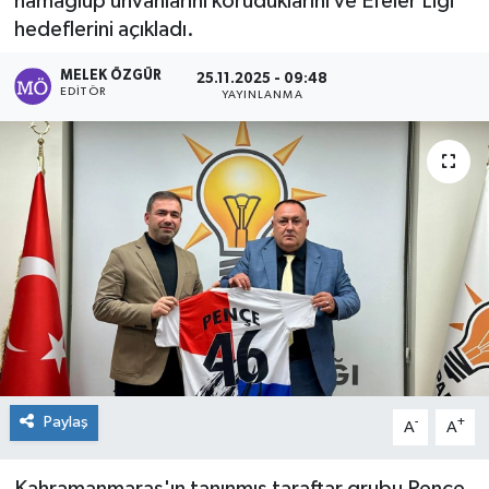
namağlup unvanlarını koruduklarını ve Efeler Ligi
hedeflerini açıkladı.
Sağlık
MELEK ÖZGÜR
25.11.2025 - 09:48
Spor
EDITÖR
YAYINLANMA
Tarih - Kültür - Sanat - Turizm
Yaşam
Paylaş
-
+
A
A