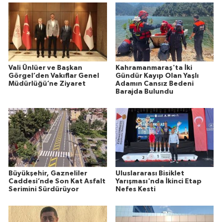
Vali Ünlüer ve Başkan
Kahramanmaraş'ta İki
Görgel’den Vakıflar Genel
Gündür Kayıp Olan Yaşlı
Müdürlüğü’ne Ziyaret
Adamın Cansız Bedeni
Barajda Bulundu
Büyükşehir, Gazneliler
Uluslararası Bisiklet
Caddesi’nde Son Kat Asfalt
Yarışması'nda İkinci Etap
Serimini Sürdürüyor
Nefes Kesti