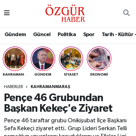
Alısveriş
MODA - GÜZELLİK
Nöbetçi Eczaneler
Gündem
Güncel
Politika
Spor
Tarih - Kültür 
Bilim / Teknoloji
Hava Durumu
Eğitim
Namaz Vakitleri
Ekonomi
Trafik Durumu
GÜNDEM
SIYASET
EKONOMI
KAHRAMANMARAŞ
Güncel
Süper Lig Puan Durumu ve Fikstür
HABERLER
KAHRAMANMARAŞ
Pençe 46 Grubundan
Gündem
Tüm Manşetler
Başkan Kekeç'e Ziyaret
Magazin
Son Dakika Haberleri
Pençe 46 taraftar grubu Onikişubat İlçe Başkanı
Sefa Kekeçi ziyaret etti. Grup Lideri Serkan Telli
Politika
Haber Arşivi