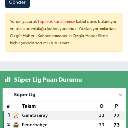
Gönder
Yorum yazarak
topluluk kurallarımızı
kabul etmiş bulunuyor
ve tüm sorumluluğu üstleniyorsunuz. Yazılan yorumlardan
Özgür Haber | Kahramanmaraş'ın Özgür Haber Sitesi
hiçbir şekilde sorumlu tutulamaz.
Süper Lig Puan Durumu
Süper Lig
#
Takım
O
P
1
Galatasaray
33
77
2
Fenerbahçe
33
73