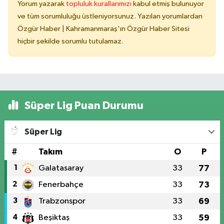
Yorum yazarak
topluluk kurallarımızı
kabul etmiş bulunuyor
ve tüm sorumluluğu üstleniyorsunuz. Yazılan yorumlardan
Özgür Haber | Kahramanmaraş'ın Özgür Haber Sitesi
hiçbir şekilde sorumlu tutulamaz.
Süper Lig Puan Durumu
Süper Lig
#
Takım
O
P
1
Galatasaray
33
77
2
Fenerbahçe
33
73
3
Trabzonspor
33
69
4
Beşiktaş
33
59