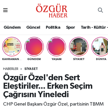
Alısveriş
MODA - GÜZELLİK
Nöbetçi Eczaneler
Gündem
Güncel
Politika
Spor
Tarih - Kültür 
Bilim / Teknoloji
Hava Durumu
Eğitim
Namaz Vakitleri
Ekonomi
Trafik Durumu
GÜNDEM
YAŞAM
SIYASET
DÜNYA
KAHRAMANMARAŞ
Güncel
Süper Lig Puan Durumu ve Fikstür
HABERLER
SIYASET
Özgür Özel'den Sert
Gündem
Tüm Manşetler
Eleştiriler... Erken Seçim
Magazin
Son Dakika Haberleri
Çağrısını Yineledi
CHP Genel Başkanı Özgür Özel, partisinin TBMM
Politika
Haber Arşivi