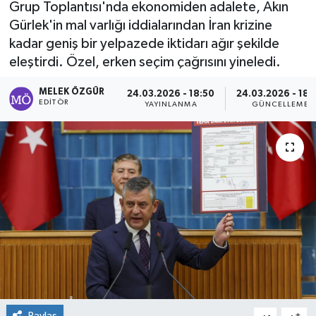
Grup Toplantısı'nda ekonomiden adalete, Akın
Gürlek'in mal varlığı iddialarından İran krizine
Sağlık
kadar geniş bir yelpazede iktidarı ağır şekilde
eleştirdi. Özel, erken seçim çağrısını yineledi.
Spor
MELEK ÖZGÜR
24.03.2026 - 18:50
24.03.2026 - 18:
Tarih - Kültür - Sanat - Turizm
EDITÖR
YAYINLANMA
GÜNCELLEME
Yaşam
Paylaş
-
+