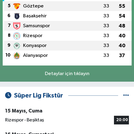
5
Göztepe
33
55
6
Başakşehir
33
54
7
Samsunspor
33
48
8
Rizespor
33
40
9
Konyaspor
33
40
10
Alanyaspor
33
37
Detaylar için tıklayın
Süper Lig Fikstür
15 Mayıs, Cuma
Rizespor - Beşiktaş
20:00