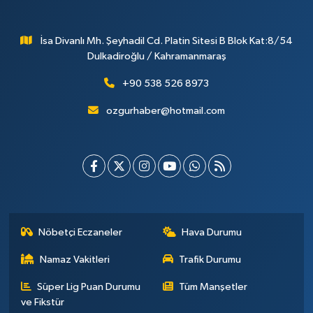
İsa Divanlı Mh. Şeyhadil Cd. Platin Sitesi B Blok Kat:8/54
Dulkadiroğlu / Kahramanmaraş
+90 538 526 8973
ozgurhaber@hotmail.com
Nöbetçi Eczaneler
Hava Durumu
Namaz Vakitleri
Trafik Durumu
Süper Lig Puan Durumu
Tüm Manşetler
ve Fikstür