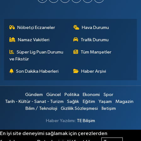
Nöbetçi Eczaneler
Hava Durumu
Namaz Vakitleri
Trafik Durumu
Süper Lig Puan Durumu
Tüm Manşetler
ve Fikstür
Son Dakika Haberleri
Haber Arşivi
Gündem
Güncel
Politika
Ekonomi
Spor
Tarih - Kültür - Sanat - Turizm
Sağlık
Eğitim
Yaşam
Magazin
Bilim / Teknoloji
Gizlilik Sözleşmesi
İletişim
Haber Yazılımı:
TE Bilişim
En iyi site deneyimi sağlamak için çerezlerden