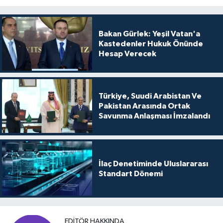
Bakan Gürlek: Yeşil Vatan'a
Kastedenler Hukuk Önünde
Hesap Verecek
Türkiye, Suudi Arabistan Ve
Pakistan Arasında Ortak
Savunma Anlaşması İmzalandı
İlaç Denetiminde Uluslararası
Standart Dönemi
EDITÖR HAKKINDA