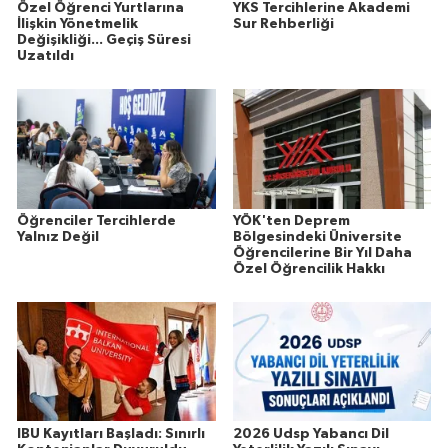
Özel Öğrenci Yurtlarına
YKS Tercihlerine Akademi
İlişkin Yönetmelik
Sur Rehberliği
Değişikliği... Geçiş Süresi
Uzatıldı
Öğrenciler Tercihlerde
YÖK'ten Deprem
Yalnız Değil
Bölgesindeki Üniversite
Öğrencilerine Bir Yıl Daha
Özel Öğrencilik Hakkı
IBU Kayıtları Başladı: Sınırlı
2026 Udsp Yabancı Dil