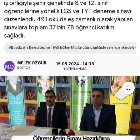
iş birliğiyle şehir genelinde 8 ve 12. sınıf
öğrencilerine yönelik LGS ve TYT deneme sınavı
Sağlık
düzenlendi. 491 okulda eş zamanlı olarak yapılan
sınavlara toplam 37 bin 78 öğrenci katılım
Spor
sağladı.
Tarih - Kültür - Sanat - Turizm
#Büyükşehir Belediyesi ve İl Milli Eğitim Müdürlüğü iş birliğiyle şehir genelinde 8 ve 
Yaşam
MELEK ÖZGÜR
15.05.2024 - 14:38
EDITÖR
YAYINLANMA