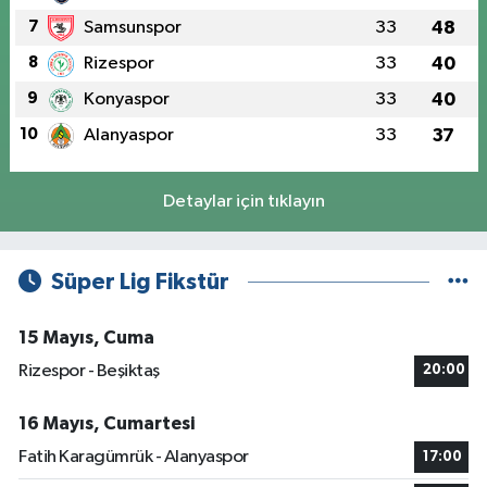
7
Samsunspor
33
48
8
Rizespor
33
40
9
Konyaspor
33
40
10
Alanyaspor
33
37
Detaylar için tıklayın
Süper Lig Fikstür
15 Mayıs, Cuma
Rizespor - Beşiktaş
20:00
16 Mayıs, Cumartesi
Fatih Karagümrük - Alanyaspor
17:00