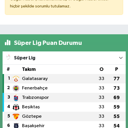
hiçbir şekilde sorumlu tutulamaz.
Süper Lig Puan Durumu
Süper Lig
#
Takım
O
P
1
Galatasaray
33
77
2
Fenerbahçe
33
73
3
Trabzonspor
33
69
4
Beşiktaş
33
59
5
Göztepe
33
55
6
Başakşehir
33
54