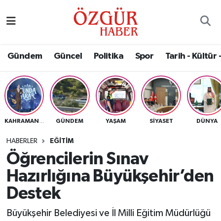
Alısveriş
MODA - GÜZELLİK
Nöbetçi Eczaneler
Gündem
Güncel
Politika
Spor
Tarih - Kültür 
Bilim / Teknoloji
Hava Durumu
Eğitim
Namaz Vakitleri
Ekonomi
Trafik Durumu
GÜNDEM
YAŞAM
SIYASET
DÜNYA
KAHRAMANMARAŞ
Güncel
Süper Lig Puan Durumu ve Fikstür
HABERLER
EĞITIM
Öğrencilerin Sınav
Gündem
Tüm Manşetler
Hazırlığına Büyükşehir’den
Magazin
Son Dakika Haberleri
Destek
Büyükşehir Belediyesi ve İl Milli Eğitim Müdürlüğü
Politika
Haber Arşivi