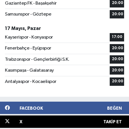
Gaziantep FK - Başakşehir
20:00
Samsunspor - Göztepe
20:00
17 Mayıs, Pazar
Kayserispor - Konyaspor
17:00
Fenerbahçe - Eyüpspor
20:00
Trabzonspor - Gençlerbirliği S.K.
20:00
Kasımpaşa - Galatasaray
20:00
Antalyaspor - Kocaelispor
20:00
FACEBOOK
BEĞEN
X
TAKIP ET