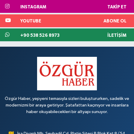
INSTAGRAM
TAKIP ET
YOUTUBE
ABONE OL
+90 538 526 8973
İLETIŞIM
Özgür Haber, yepyeni temasıyla sizleri buluştururken, sadelik ve
modernizmi bir araya getiriyor. Şatafattan kaçınıyor ve insanlara
haber okuyabilecekleri bir altyapı sunuyor.
İsa Divanlı Mh. Şeyhadil Cd. Platin Sitesi B Blok Kat:8/54