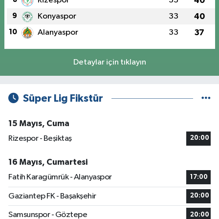
Rizespor
33
40
9
Konyaspor
33
40
10
Alanyaspor
33
37
Detaylar için tıklayın
Süper Lig Fikstür
15 Mayıs, Cuma
Rizespor - Beşiktaş
20:00
16 Mayıs, Cumartesi
Fatih Karagümrük - Alanyaspor
17:00
Gaziantep FK - Başakşehir
20:00
Samsunspor - Göztepe
20:00