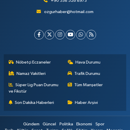
+90 538 526 8973
ozgurhaber@hotmail.com
Nöbetçi Eczaneler
Hava Durumu
Namaz Vakitleri
Trafik Durumu
Süper Lig Puan Durumu
Tüm Manşetler
ve Fikstür
Son Dakika Haberleri
Haber Arşivi
Gündem
Güncel
Politika
Ekonomi
Spor