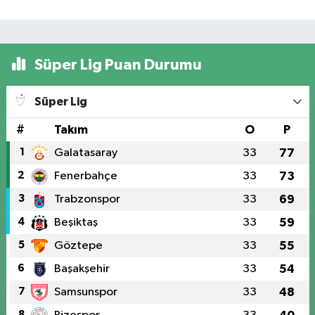
Süper Lig Puan Durumu
Süper Lig
#
Takım
O
P
1
Galatasaray
33
77
2
Fenerbahçe
33
73
3
Trabzonspor
33
69
4
Beşiktaş
33
59
5
Göztepe
33
55
6
Başakşehir
33
54
7
Samsunspor
33
48
8