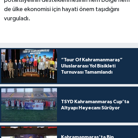
potansiyelinin desteklenmesinin hem bölge hem
de ülke ekonomisi için hayati önem taşıdığını
vurguladı.
“Tour Of Kahramanmaraş”
Uluslararası Yol Bisikleti
Turnuvası Tamamlandı
TSYD Kahramanmaraş Cup’ta
Altyapı Heyecanı Sürüyor
Kahramanmaraş'ta Bin