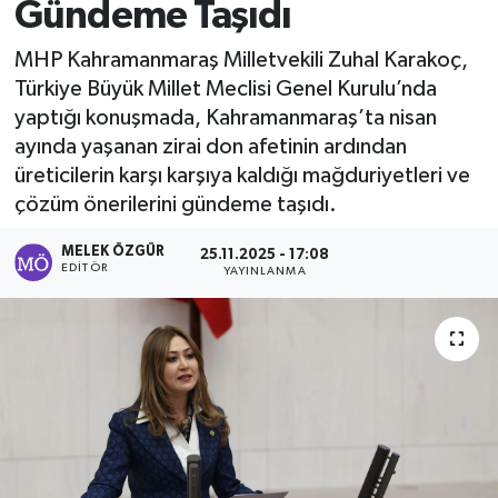
Gündeme Taşıdı
Sağlık
MHP Kahramanmaraş Milletvekili Zuhal Karakoç,
Türkiye Büyük Millet Meclisi Genel Kurulu’nda
Spor
yaptığı konuşmada, Kahramanmaraş’ta nisan
ayında yaşanan zirai don afetinin ardından
Tarih - Kültür - Sanat - Turizm
üreticilerin karşı karşıya kaldığı mağduriyetleri ve
çözüm önerilerini gündeme taşıdı.
Yaşam
MELEK ÖZGÜR
25.11.2025 - 17:08
EDITÖR
YAYINLANMA