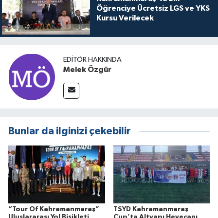
Öğrenciye Ücretsiz LGS ve YKS
Kursu Verilecek
EDITÖR HAKKINDA
Melek Özgür
Bunlar da ilginizi çekebilir
“Tour Of Kahramanmaraş”
TSYD Kahramanmaraş
Uluslararası Yol Bisikleti
Cup’ta Altyapı Heyecanı