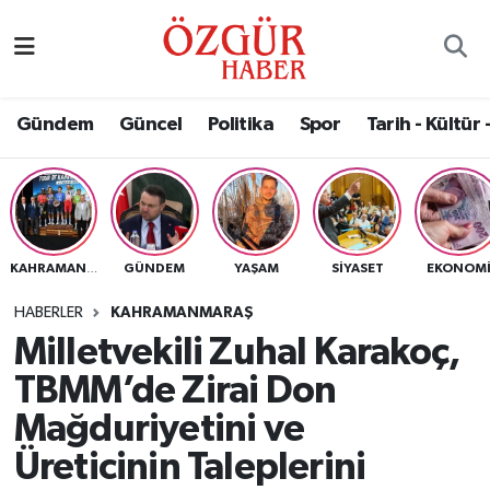
Alısveriş
MODA - GÜZELLİK
Nöbetçi Eczaneler
Gündem
Güncel
Politika
Spor
Tarih - Kültür 
Bilim / Teknoloji
Hava Durumu
Eğitim
Namaz Vakitleri
Ekonomi
Trafik Durumu
GÜNDEM
YAŞAM
SIYASET
EKONOM
KAHRAMANMARAŞ
Güncel
Süper Lig Puan Durumu ve Fikstür
HABERLER
KAHRAMANMARAŞ
Milletvekili Zuhal Karakoç,
Gündem
Tüm Manşetler
TBMM’de Zirai Don
Magazin
Son Dakika Haberleri
Mağduriyetini ve
Üreticinin Taleplerini
Politika
Haber Arşivi