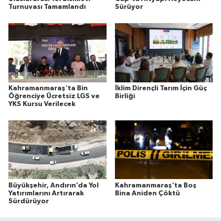
Turnuvası Tamamlandı
Sürüyor
Kahramanmaraş'ta Bin
İklim Dirençli Tarım İçin Güç
Öğrenciye Ücretsiz LGS ve
Birliği
YKS Kursu Verilecek
Büyükşehir, Andırın’da Yol
Kahramanmaraş'ta Boş
Yatırımlarını Artırarak
Bina Aniden Çöktü
Sürdürüyor