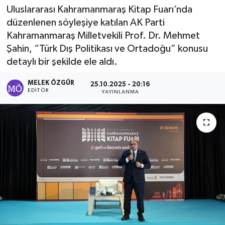
Uluslararası Kahramanmaraş Kitap Fuarı’nda
Sağlık
düzenlenen söyleşiye katılan AK Parti
Kahramanmaraş Milletvekili Prof. Dr. Mehmet
Spor
Şahin, “Türk Dış Politikası ve Ortadoğu” konusu
detaylı bir şekilde ele aldı.
Tarih - Kültür - Sanat - Turizm
MELEK ÖZGÜR
25.10.2025 - 20:16
EDITÖR
YAYINLANMA
Yaşam