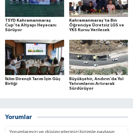
TSYD Kahramanmaraş
Kahramanmaraş'ta Bin
Cup’ta Altyapı Heyecanı
Öğrenciye Ücretsiz LGS ve
Sürüyor
YKS Kursu Verilecek
İklim Dirençli Tarım İçin Güç
Büyükşehir, Andırın’da Yol
Birliği
Yatırımlarını Artırarak
Sürdürüyor
Yorumlar