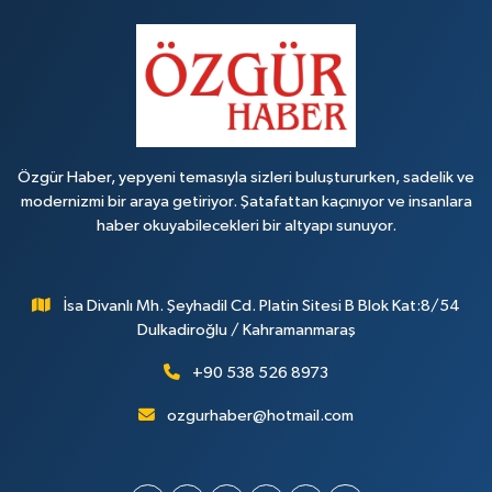
Özgür Haber, yepyeni temasıyla sizleri buluştururken, sadelik ve
modernizmi bir araya getiriyor. Şatafattan kaçınıyor ve insanlara
haber okuyabilecekleri bir altyapı sunuyor.
İsa Divanlı Mh. Şeyhadil Cd. Platin Sitesi B Blok Kat:8/54
Dulkadiroğlu / Kahramanmaraş
+90 538 526 8973
ozgurhaber@hotmail.com