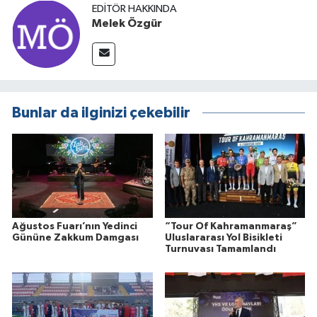
EDITÖR HAKKINDA
Melek Özgür
Bunlar da ilginizi çekebilir
Ağustos Fuarı’nın Yedinci
“Tour Of Kahramanmaraş”
Gününe Zakkum Damgası
Uluslararası Yol Bisikleti
Turnuvası Tamamlandı