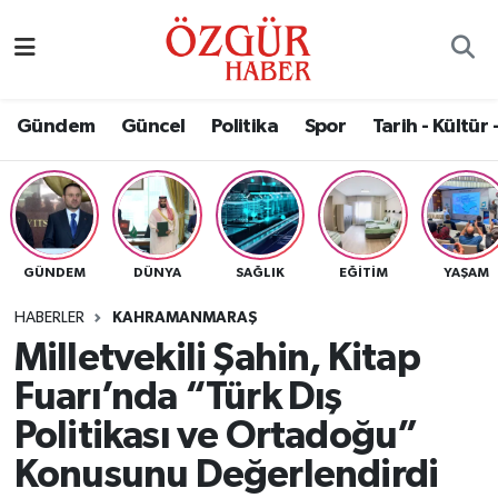
Alısveriş
MODA - GÜZELLİK
Nöbetçi Eczaneler
Gündem
Güncel
Politika
Spor
Tarih - Kültür 
Bilim / Teknoloji
Hava Durumu
Eğitim
Namaz Vakitleri
Ekonomi
Trafik Durumu
GÜNDEM
DÜNYA
SAĞLIK
EĞITIM
YAŞAM
Güncel
Süper Lig Puan Durumu ve Fikstür
HABERLER
KAHRAMANMARAŞ
Milletvekili Şahin, Kitap
Gündem
Tüm Manşetler
Fuarı’nda “Türk Dış
Magazin
Son Dakika Haberleri
Politikası ve Ortadoğu”
Konusunu Değerlendirdi
Politika
Haber Arşivi