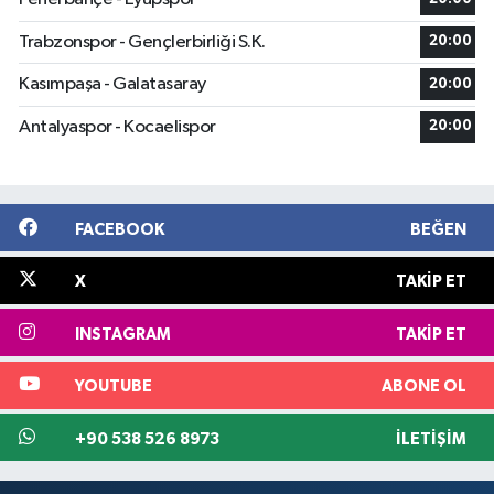
Trabzonspor - Gençlerbirliği S.K.
20:00
Kasımpaşa - Galatasaray
20:00
Antalyaspor - Kocaelispor
20:00
FACEBOOK
BEĞEN
X
TAKIP ET
INSTAGRAM
TAKIP ET
YOUTUBE
ABONE OL
+90 538 526 8973
İLETIŞIM