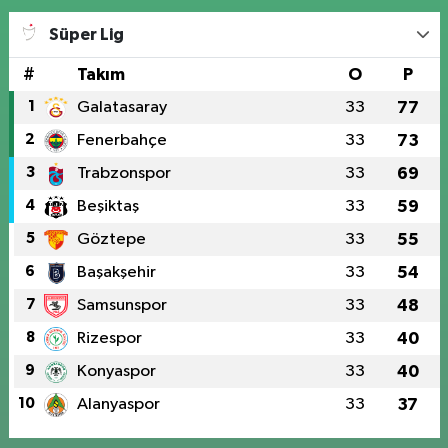
Süper Lig
#
Takım
O
P
1
Galatasaray
33
77
2
Fenerbahçe
33
73
3
Trabzonspor
33
69
4
Beşiktaş
33
59
5
Göztepe
33
55
6
Başakşehir
33
54
7
Samsunspor
33
48
8
Rizespor
33
40
9
Konyaspor
33
40
10
Alanyaspor
33
37