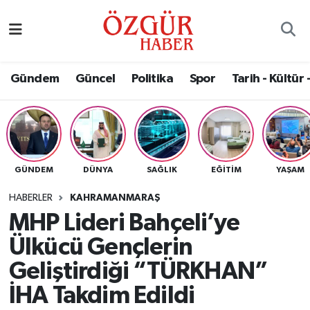
Alısveriş
MODA - GÜZELLİK
Nöbetçi Eczaneler
Gündem
Güncel
Politika
Spor
Tarih - Kültür 
Bilim / Teknoloji
Hava Durumu
Eğitim
Namaz Vakitleri
Ekonomi
Trafik Durumu
GÜNDEM
DÜNYA
SAĞLIK
EĞITIM
YAŞAM
Güncel
Süper Lig Puan Durumu ve Fikstür
HABERLER
KAHRAMANMARAŞ
MHP Lideri Bahçeli’ye
Gündem
Tüm Manşetler
Ülkücü Gençlerin
Magazin
Son Dakika Haberleri
Geliştirdiği “TÜRKHAN”
İHA Takdim Edildi
Politika
Haber Arşivi