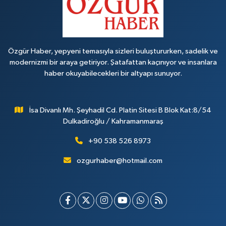
Özgür Haber, yepyeni temasıyla sizleri buluştururken, sadelik ve
modernizmi bir araya getiriyor. Şatafattan kaçınıyor ve insanlara
haber okuyabilecekleri bir altyapı sunuyor.
İsa Divanlı Mh. Şeyhadil Cd. Platin Sitesi B Blok Kat:8/54
Dulkadiroğlu / Kahramanmaraş
+90 538 526 8973
ozgurhaber@hotmail.com