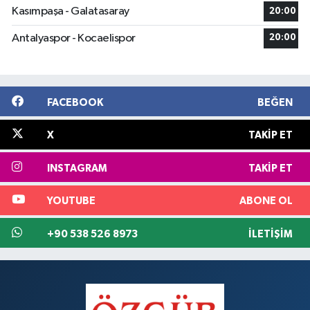
Kasımpaşa - Galatasaray
20:00
Antalyaspor - Kocaelispor
20:00
FACEBOOK
BEĞEN
X
TAKIP ET
INSTAGRAM
TAKIP ET
YOUTUBE
ABONE OL
+90 538 526 8973
İLETIŞIM