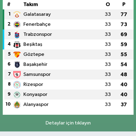
#
Takım
O
P
1
Galatasaray
33
77
2
Fenerbahçe
33
73
3
Trabzonspor
33
69
4
Beşiktaş
33
59
5
Göztepe
33
55
6
Başakşehir
33
54
7
Samsunspor
33
48
8
Rizespor
33
40
9
Konyaspor
33
40
10
Alanyaspor
33
37
Detaylar için tıklayın