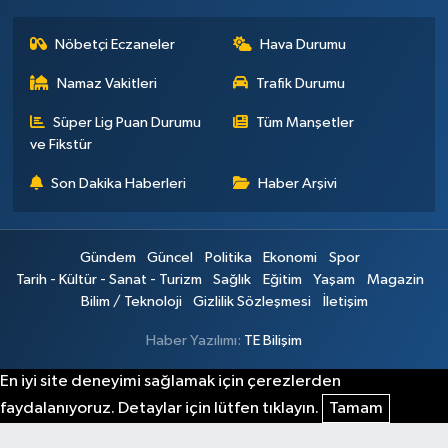
Nöbetçi Eczaneler
Hava Durumu
Namaz Vakitleri
Trafik Durumu
Süper Lig Puan Durumu
Tüm Manşetler
ve Fikstür
Son Dakika Haberleri
Haber Arşivi
Gündem
Güncel
Politika
Ekonomi
Spor
Tarih - Kültür - Sanat - Turizm
Sağlık
Eğitim
Yaşam
Magazin
Bilim / Teknoloji
Gizlilik Sözleşmesi
İletişim
Haber Yazılımı:
TE Bilişim
En iyi site deneyimi sağlamak için çerezlerden
faydalanıyoruz. Detaylar için lütfen tıklayın.
Tamam