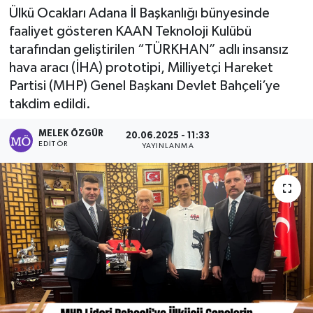
Ülkü Ocakları Adana İl Başkanlığı bünyesinde
Sağlık
faaliyet gösteren KAAN Teknoloji Kulübü
tarafından geliştirilen “TÜRKHAN” adlı insansız
Spor
hava aracı (İHA) prototipi, Milliyetçi Hareket
Partisi (MHP) Genel Başkanı Devlet Bahçeli’ye
Tarih - Kültür - Sanat - Turizm
takdim edildi.
Yaşam
MELEK ÖZGÜR
20.06.2025 - 11:33
EDITÖR
YAYINLANMA