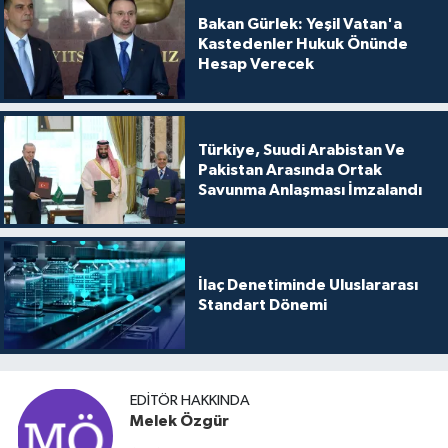
Bakan Gürlek: Yeşil Vatan'a
Kastedenler Hukuk Önünde
Hesap Verecek
Türkiye, Suudi Arabistan Ve
Pakistan Arasında Ortak
Savunma Anlaşması İmzalandı
İlaç Denetiminde Uluslararası
Standart Dönemi
EDITÖR HAKKINDA
Melek Özgür