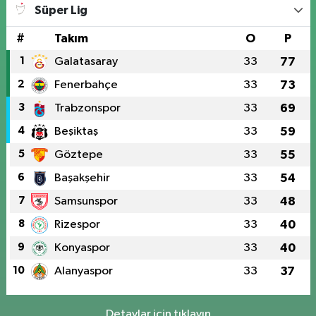
Süper Lig
#
Takım
O
P
1
Galatasaray
33
77
2
Fenerbahçe
33
73
3
Trabzonspor
33
69
4
Beşiktaş
33
59
5
Göztepe
33
55
6
Başakşehir
33
54
7
Samsunspor
33
48
8
Rizespor
33
40
9
Konyaspor
33
40
10
Alanyaspor
33
37
Detaylar için tıklayın