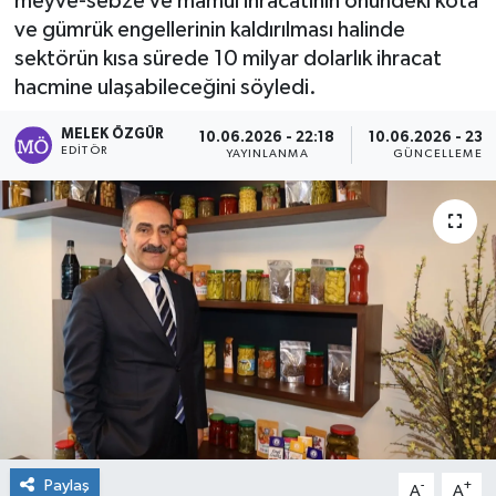
meyve-sebze ve mamul ihracatının önündeki kota
ve gümrük engellerinin kaldırılması halinde
Sağlık
sektörün kısa sürede 10 milyar dolarlık ihracat
hacmine ulaşabileceğini söyledi.
Spor
MELEK ÖZGÜR
10.06.2026 - 22:18
10.06.2026 - 23:
Tarih - Kültür - Sanat - Turizm
EDITÖR
YAYINLANMA
GÜNCELLEME
Yaşam
Paylaş
-
+
A
A