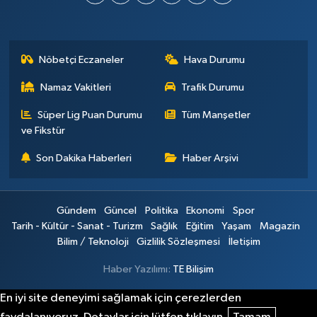
Nöbetçi Eczaneler
Hava Durumu
Namaz Vakitleri
Trafik Durumu
Süper Lig Puan Durumu
Tüm Manşetler
ve Fikstür
Son Dakika Haberleri
Haber Arşivi
Gündem
Güncel
Politika
Ekonomi
Spor
Tarih - Kültür - Sanat - Turizm
Sağlık
Eğitim
Yaşam
Magazin
Bilim / Teknoloji
Gizlilik Sözleşmesi
İletişim
Haber Yazılımı:
TE Bilişim
En iyi site deneyimi sağlamak için çerezlerden