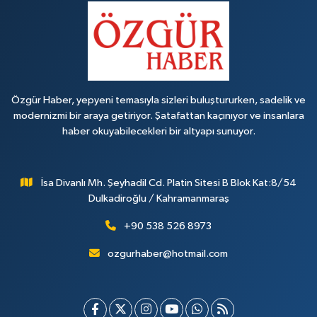
Özgür Haber, yepyeni temasıyla sizleri buluştururken, sadelik ve
modernizmi bir araya getiriyor. Şatafattan kaçınıyor ve insanlara
haber okuyabilecekleri bir altyapı sunuyor.
İsa Divanlı Mh. Şeyhadil Cd. Platin Sitesi B Blok Kat:8/54
Dulkadiroğlu / Kahramanmaraş
+90 538 526 8973
ozgurhaber@hotmail.com