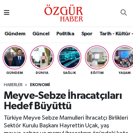
Alısveriş
MODA - GÜZELLİK
Nöbetçi Eczaneler
Gündem
Güncel
Politika
Spor
Tarih - Kültür 
Bilim / Teknoloji
Hava Durumu
Eğitim
Namaz Vakitleri
Ekonomi
Trafik Durumu
GÜNDEM
DÜNYA
SAĞLIK
EĞITIM
YAŞAM
Güncel
Süper Lig Puan Durumu ve Fikstür
HABERLER
EKONOMI
Meyve-Sebze İhracatçıları
Gündem
Tüm Manşetler
Hedef Büyüttü
Magazin
Son Dakika Haberleri
Türkiye Meyve Sebze Mamulleri İhracatçı Birlikleri
Sektör Kurulu Başkanı Hayrettin Uçak, yaş
Politika
Haber Arşivi