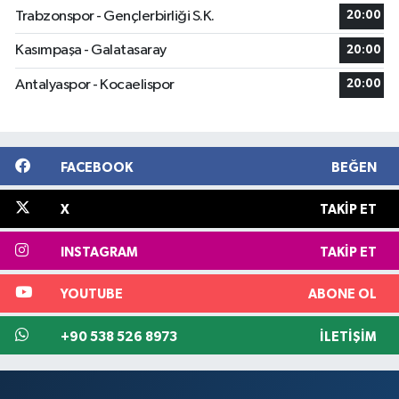
Trabzonspor - Gençlerbirliği S.K.
20:00
Kasımpaşa - Galatasaray
20:00
Antalyaspor - Kocaelispor
20:00
FACEBOOK
BEĞEN
X
TAKIP ET
INSTAGRAM
TAKIP ET
YOUTUBE
ABONE OL
+90 538 526 8973
İLETIŞIM