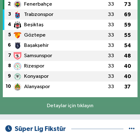
2
Fenerbahçe
33
73
3
Trabzonspor
33
69
4
Beşiktaş
33
59
5
Göztepe
33
55
6
Başakşehir
33
54
7
Samsunspor
33
48
8
Rizespor
33
40
9
Konyaspor
33
40
10
Alanyaspor
33
37
Detaylar için tıklayın
Süper Lig Fikstür