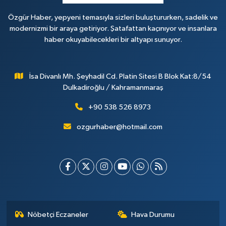
Özgür Haber, yepyeni temasıyla sizleri buluştururken, sadelik ve
modernizmi bir araya getiriyor. Şatafattan kaçınıyor ve insanlara
haber okuyabilecekleri bir altyapı sunuyor.
İsa Divanlı Mh. Şeyhadil Cd. Platin Sitesi B Blok Kat:8/54
Dulkadiroğlu / Kahramanmaraş
+90 538 526 8973
ozgurhaber@hotmail.com
Nöbetçi Eczaneler
Hava Durumu