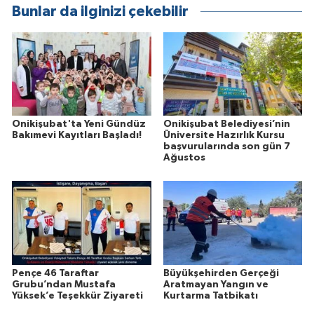
Bunlar da ilginizi çekebilir
Onikişubat'ta Yeni Gündüz
Onikişubat Belediyesi’nin
Bakımevi Kayıtları Başladı!
Üniversite Hazırlık Kursu
başvurularında son gün 7
Ağustos
Pençe 46 Taraftar
Büyükşehirden Gerçeği
Grubu’ndan Mustafa
Aratmayan Yangın ve
Yüksek’e Teşekkür Ziyareti
Kurtarma Tatbikatı