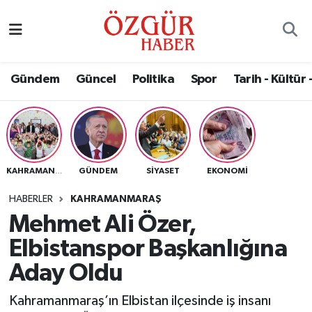
Alısveriş
MODA - GÜZELLİK
Nöbetçi Eczaneler
Gündem
Güncel
Politika
Spor
Tarih - Kültür 
Bilim / Teknoloji
Hava Durumu
Eğitim
Namaz Vakitleri
Ekonomi
Trafik Durumu
GÜNDEM
SIYASET
EKONOMI
KAHRAMANMARAŞ
Güncel
Süper Lig Puan Durumu ve Fikstür
HABERLER
KAHRAMANMARAŞ
Mehmet Ali Özer,
Gündem
Tüm Manşetler
Elbistanspor Başkanlığına
Magazin
Son Dakika Haberleri
Aday Oldu
Kahramanmaraş’ın Elbistan ilçesinde iş insanı
Politika
Haber Arşivi