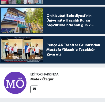
Onikişubat Belediyesi’nin
Üniversite Hazırlık Kursu
başvurularında son gün 7
Ağustos
Pençe 46 Taraftar Grubu’ndan
Mustafa Yüksek’e Teşekkür
Ziyareti
EDITÖR HAKKINDA
Melek Özgür