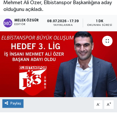
Mehmet Ali Özer, Elbistanspor Başkanlığına aday
olduğunu açıkladı.
Sağlık
MELEK ÖZGÜR
08.07.2026 - 17:39
1 DK
Spor
EDITÖR
YAYINLANMA
OKUNMA SÜRESI
Tarih - Kültür - Sanat - Turizm
Yaşam
Paylaş
-
+
A
A