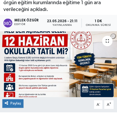
örgün eğitim kurumlarında eğitime 1 gün ara
verileceğini açıkladı.
Sağlık
MELEK ÖZGÜR
23.05.2026 - 21:11
1 DK
Spor
EDITÖR
YAYINLANMA
OKUNMA SÜRESI
Tarih - Kültür - Sanat - Turizm
Yaşam
Paylaş
-
+
A
A