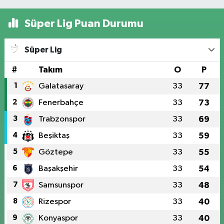
Süper Lig Puan Durumu
Süper Lig
#
Takım
O
P
1
Galatasaray
33
77
2
Fenerbahçe
33
73
3
Trabzonspor
33
69
4
Beşiktaş
33
59
5
Göztepe
33
55
6
Başakşehir
33
54
7
Samsunspor
33
48
8
Rizespor
33
40
9
Konyaspor
33
40