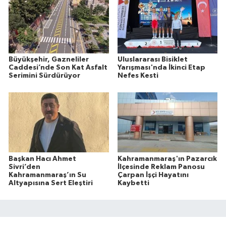
Büyükşehir, Gazneliler
Uluslararası Bisiklet
Caddesi’nde Son Kat Asfalt
Yarışması'nda İkinci Etap
Serimini Sürdürüyor
Nefes Kesti
Başkan Hacı Ahmet
Kahramanmaraş'ın Pazarcık
Sivri’den
İlçesinde Reklam Panosu
Kahramanmaraş’ın Su
Çarpan İşçi Hayatını
Altyapısına Sert Eleştiri
Kaybetti