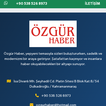
+90 538 526 8973
İLETIŞIM
Özgür Haber, yepyeni temasıyla sizleri buluştururken, sadelik ve
modernizmi bir araya getiriyor. Şatafattan kaçınıyor ve insanlara
haber okuyabilecekleri bir altyapı sunuyor.
İsa Divanlı Mh. Şeyhadil Cd. Platin Sitesi B Blok Kat:8/54
Dulkadiroğlu / Kahramanmaraş
+90 538 526 8973
ozgurhaber@hotmail.com