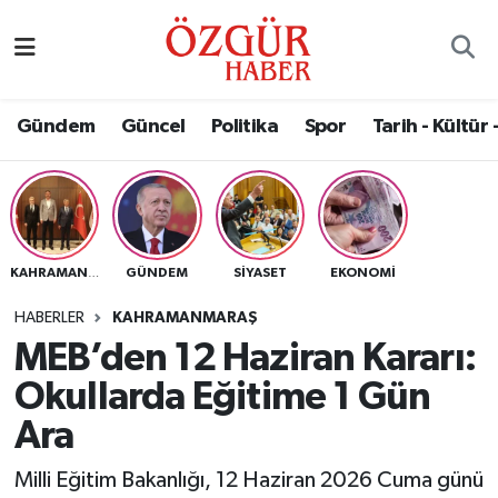
Alısveriş
MODA - GÜZELLİK
Nöbetçi Eczaneler
Gündem
Güncel
Politika
Spor
Tarih - Kültür 
Bilim / Teknoloji
Hava Durumu
Eğitim
Namaz Vakitleri
Ekonomi
Trafik Durumu
GÜNDEM
SIYASET
EKONOMI
KAHRAMANMARAŞ
Güncel
Süper Lig Puan Durumu ve Fikstür
HABERLER
KAHRAMANMARAŞ
MEB’den 12 Haziran Kararı:
Gündem
Tüm Manşetler
Okullarda Eğitime 1 Gün
Magazin
Son Dakika Haberleri
Ara
Milli Eğitim Bakanlığı, 12 Haziran 2026 Cuma günü
Politika
Haber Arşivi