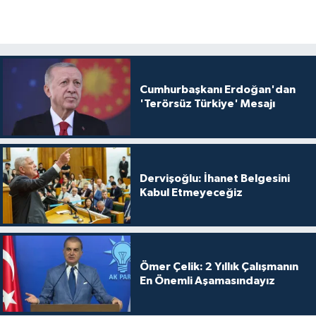
Cumhurbaşkanı Erdoğan'dan
'Terörsüz Türkiye' Mesajı
Dervişoğlu: İhanet Belgesini
Kabul Etmeyeceğiz
Ömer Çelik: 2 Yıllık Çalışmanın
En Önemli Aşamasındayız