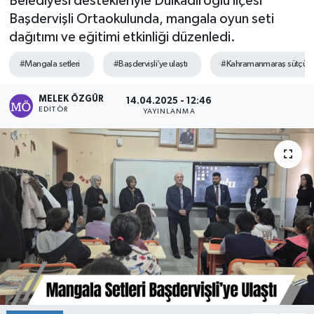
Belediyesi destekleriyle Dulkadiroğlu ilçesi
Başdervişli Ortaokulunda, mangala oyun seti
Sağlık
dağıtımı ve eğitimi etkinliği düzenledi.
Spor
#Mangala setleri
#Başdervişli’ye ulaştı
#Kahramanmaraş sütçü 
Tarih - Kültür - Sanat - Turizm
MELEK ÖZGÜR
14.04.2025 - 12:46
EDITÖR
YAYINLANMA
Yaşam