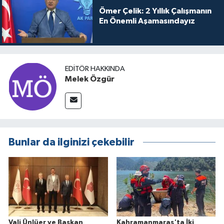
Ömer Çelik: 2 Yıllık Çalışmanın
En Önemli Aşamasındayız
EDITÖR HAKKINDA
Melek Özgür
Bunlar da ilginizi çekebilir
Vali Ünlüer ve Başkan
Kahramanmaraş'ta İki