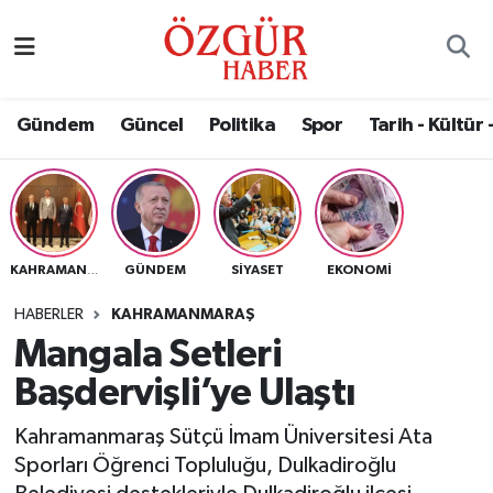
Alısveriş
MODA - GÜZELLİK
Nöbetçi Eczaneler
Gündem
Güncel
Politika
Spor
Tarih - Kültür 
Bilim / Teknoloji
Hava Durumu
Eğitim
Namaz Vakitleri
Ekonomi
Trafik Durumu
GÜNDEM
SIYASET
EKONOMI
KAHRAMANMARAŞ
Güncel
Süper Lig Puan Durumu ve Fikstür
HABERLER
KAHRAMANMARAŞ
Mangala Setleri
Gündem
Tüm Manşetler
Başdervişli’ye Ulaştı
Magazin
Son Dakika Haberleri
Kahramanmaraş Sütçü İmam Üniversitesi Ata
Sporları Öğrenci Topluluğu, Dulkadiroğlu
Politika
Haber Arşivi