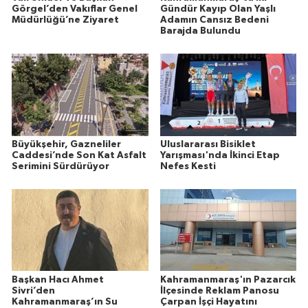
Görgel’den Vakıflar Genel
Gündür Kayıp Olan Yaşlı
Müdürlüğü’ne Ziyaret
Adamın Cansız Bedeni
Barajda Bulundu
Büyükşehir, Gazneliler
Uluslararası Bisiklet
Caddesi’nde Son Kat Asfalt
Yarışması'nda İkinci Etap
Serimini Sürdürüyor
Nefes Kesti
Başkan Hacı Ahmet
Kahramanmaraş'ın Pazarcık
Sivri’den
İlçesinde Reklam Panosu
Kahramanmaraş’ın Su
Çarpan İşçi Hayatını