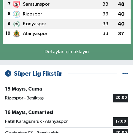
7
Samsunspor
33
48
8
Rizespor
33
40
9
Konyaspor
33
40
10
Alanyaspor
33
37
Detaylar için tıklayın
Süper Lig Fikstür
15 Mayıs, Cuma
Rizespor - Beşiktaş
20:00
16 Mayıs, Cumartesi
Fatih Karagümrük - Alanyaspor
17:00
20:00