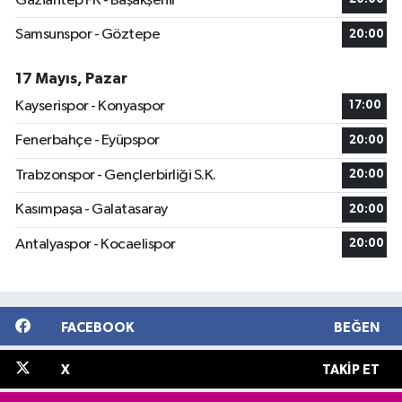
Gaziantep FK - Başakşehir
Samsunspor - Göztepe
20:00
17 Mayıs, Pazar
Kayserispor - Konyaspor
17:00
Fenerbahçe - Eyüpspor
20:00
Trabzonspor - Gençlerbirliği S.K.
20:00
Kasımpaşa - Galatasaray
20:00
Antalyaspor - Kocaelispor
20:00
FACEBOOK
BEĞEN
X
TAKIP ET