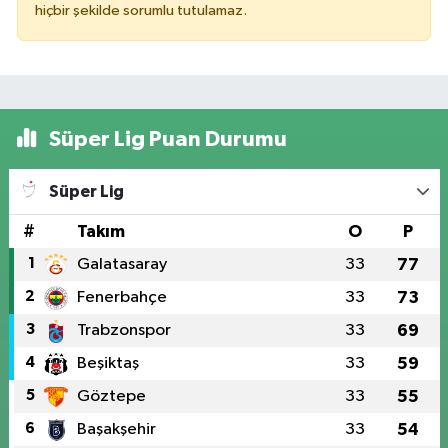
hiçbir şekilde sorumlu tutulamaz.
Süper Lig Puan Durumu
Süper Lig
#
Takım
O
P
1
Galatasaray
33
77
2
Fenerbahçe
33
73
3
Trabzonspor
33
69
4
Beşiktaş
33
59
5
Göztepe
33
55
6
Başakşehir
33
54