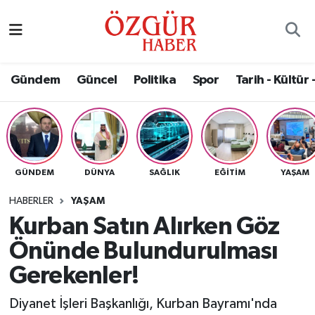
Alısveriş
MODA - GÜZELLİK
Nöbetçi Eczaneler
Gündem
Güncel
Politika
Spor
Tarih - Kültür 
Bilim / Teknoloji
Hava Durumu
Eğitim
Namaz Vakitleri
Ekonomi
Trafik Durumu
GÜNDEM
DÜNYA
SAĞLIK
EĞITIM
YAŞAM
Güncel
Süper Lig Puan Durumu ve Fikstür
HABERLER
YAŞAM
Kurban Satın Alırken Göz
Gündem
Tüm Manşetler
Önünde Bulundurulması
Magazin
Son Dakika Haberleri
Gerekenler!
Diyanet İşleri Başkanlığı, Kurban Bayramı'nda
Politika
Haber Arşivi