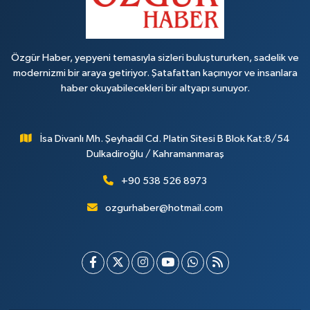
Özgür Haber, yepyeni temasıyla sizleri buluştururken, sadelik ve
modernizmi bir araya getiriyor. Şatafattan kaçınıyor ve insanlara
haber okuyabilecekleri bir altyapı sunuyor.
İsa Divanlı Mh. Şeyhadil Cd. Platin Sitesi B Blok Kat:8/54
Dulkadiroğlu / Kahramanmaraş
+90 538 526 8973
ozgurhaber@hotmail.com