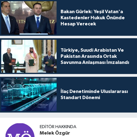
Bakan Gürlek: Yeşil Vatan'a
Kastedenler Hukuk Önünde
Hesap Verecek
Türkiye, Suudi Arabistan Ve
Pakistan Arasında Ortak
Savunma Anlaşması İmzalandı
İlaç Denetiminde Uluslararası
Standart Dönemi
EDITÖR HAKKINDA
Melek Özgür