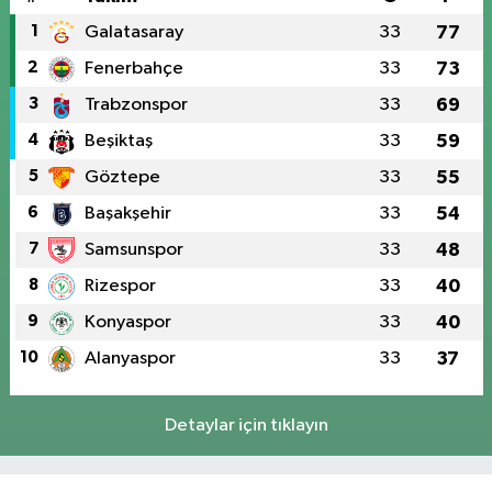
1
Galatasaray
33
77
2
Fenerbahçe
33
73
3
Trabzonspor
33
69
4
Beşiktaş
33
59
5
Göztepe
33
55
6
Başakşehir
33
54
7
Samsunspor
33
48
8
Rizespor
33
40
9
Konyaspor
33
40
10
Alanyaspor
33
37
Detaylar için tıklayın