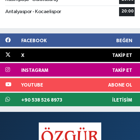
Antalyaspor - Kocaelispor
20:00
FACEBOOK
BEĞEN
X
TAKIP ET
INSTAGRAM
TAKIP ET
YOUTUBE
ABONE OL
+90 538 526 8973
İLETIŞIM