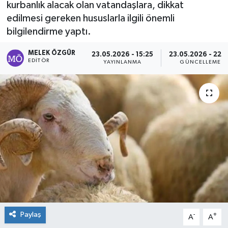
kurbanlık alacak olan vatandaşlara, dikkat
edilmesi gereken hususlarla ilgili önemli
Sağlık
bilgilendirme yaptı.
Spor
MELEK ÖZGÜR
23.05.2026 - 15:25
23.05.2026 - 22:
EDITÖR
YAYINLANMA
GÜNCELLEME
Tarih - Kültür - Sanat - Turizm
Yaşam
Paylaş
-
+
A
A