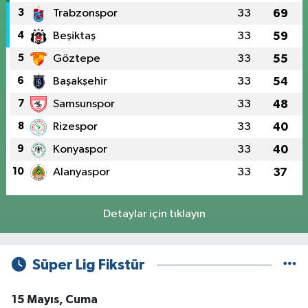
3
Trabzonspor
33
69
4
Beşiktaş
33
59
5
Göztepe
33
55
6
Başakşehir
33
54
7
Samsunspor
33
48
8
Rizespor
33
40
9
Konyaspor
33
40
10
Alanyaspor
33
37
Detaylar için tıklayın
Süper Lig Fikstür
15 Mayıs, Cuma