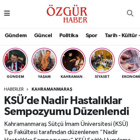
Alısveriş
MODA - GÜZELLİK
Nöbetçi Eczaneler
Gündem
Güncel
Politika
Spor
Tarih - Kültür 
Bilim / Teknoloji
Hava Durumu
Eğitim
Namaz Vakitleri
Ekonomi
Trafik Durumu
GÜNDEM
YAŞAM
SIYASET
EKONOM
KAHRAMANMARAŞ
Güncel
Süper Lig Puan Durumu ve Fikstür
HABERLER
KAHRAMANMARAŞ
KSÜ’de Nadir Hastalıklar
Gündem
Tüm Manşetler
Sempozyumu Düzenlendi
Magazin
Son Dakika Haberleri
Kahramanmaraş Sütçü İmam Üniversitesi (KSÜ)
Tıp Fakültesi tarafından düzenlenen “Nadir
Politika
Haber Arşivi