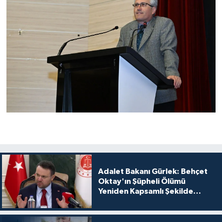
Adalet Bakanı Gürlek: Behçet
Oktay'ın Şüpheli Ölümü
Yeniden Kapsamlı Şekilde
İncelenecek