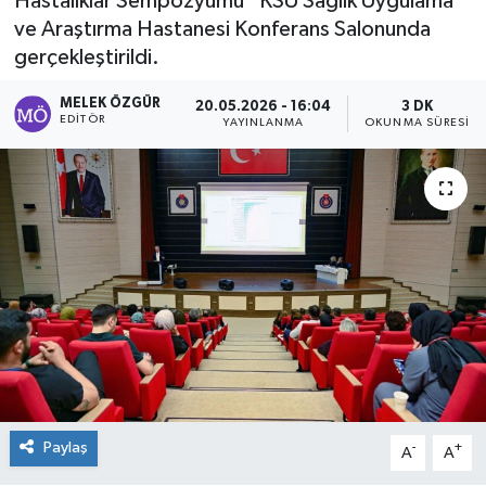
Hastalıklar Sempozyumu” KSÜ Sağlık Uygulama
ve Araştırma Hastanesi Konferans Salonunda
Sağlık
gerçekleştirildi.
Spor
MELEK ÖZGÜR
20.05.2026 - 16:04
3 DK
EDITÖR
YAYINLANMA
OKUNMA SÜRESI
Tarih - Kültür - Sanat - Turizm
Yaşam
Paylaş
-
+
A
A