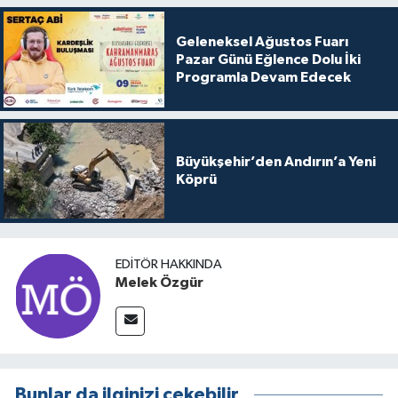
Geleneksel Ağustos Fuarı
Pazar Günü Eğlence Dolu İki
Programla Devam Edecek
Büyükşehir’den Andırın’a Yeni
Köprü
EDITÖR HAKKINDA
Melek Özgür
Bunlar da ilginizi çekebilir