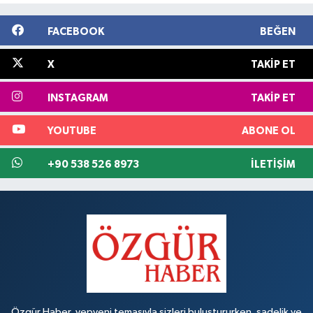
FACEBOOK
BEĞEN
X
TAKIP ET
INSTAGRAM
TAKIP ET
YOUTUBE
ABONE OL
+90 538 526 8973
İLETIŞIM
Özgür Haber, yepyeni temasıyla sizleri buluştururken, sadelik ve