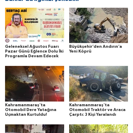
Geleneksel Ağustos Fuarı
Büyükşehir’den Andırın’a
Pazar Günü Eğlence Dolu İki
Yeni Köprü
Programla Devam Edecek
Kahramanmaraş'ta
Kahramanmaraş'ta
Otomobil Dere Yatağına
Otomobil Traktör ve Araca
Uçmaktan Kurtuldu!
Çarptı: 3 Kişi Yaralandı