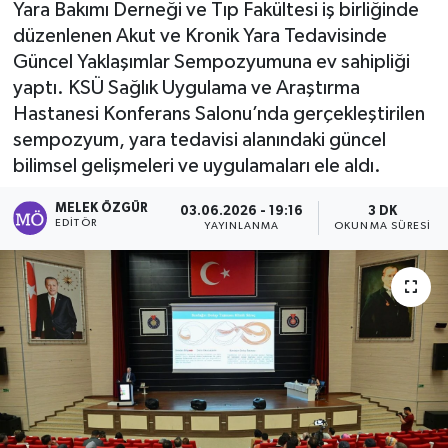
Yara Bakımı Derneği ve Tıp Fakültesi iş birliğinde
düzenlenen Akut ve Kronik Yara Tedavisinde
Sağlık
Güncel Yaklaşımlar Sempozyumuna ev sahipliği
yaptı. KSÜ Sağlık Uygulama ve Araştırma
Spor
Hastanesi Konferans Salonu’nda gerçekleştirilen
Tarih - Kültür - Sanat - Turizm
sempozyum, yara tedavisi alanındaki güncel
bilimsel gelişmeleri ve uygulamaları ele aldı.
Yaşam
MELEK ÖZGÜR
03.06.2026 - 19:16
3 DK
EDITÖR
YAYINLANMA
OKUNMA SÜRESI