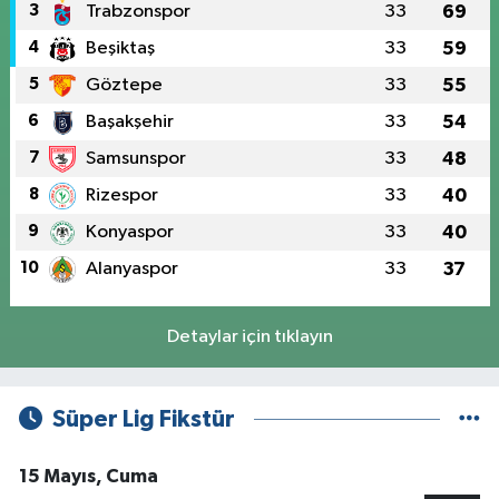
3
Trabzonspor
33
69
4
Beşiktaş
33
59
5
Göztepe
33
55
6
Başakşehir
33
54
7
Samsunspor
33
48
8
Rizespor
33
40
9
Konyaspor
33
40
10
Alanyaspor
33
37
Detaylar için tıklayın
Süper Lig Fikstür
15 Mayıs, Cuma