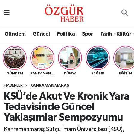
Alısveriş
MODA - GÜZELLİK
Nöbetçi Eczaneler
Gündem
Güncel
Politika
Spor
Tarih - Kültür 
Bilim / Teknoloji
Hava Durumu
Eğitim
Namaz Vakitleri
Ekonomi
Trafik Durumu
GÜNDEM
DÜNYA
SAĞLIK
EĞITIM
KAHRAMANMARAŞ
Güncel
Süper Lig Puan Durumu ve Fikstür
HABERLER
KAHRAMANMARAŞ
KSÜ’de Akut Ve Kronik Yara
Gündem
Tüm Manşetler
Tedavisinde Güncel
Magazin
Son Dakika Haberleri
Yaklaşımlar Sempozyumu
Kahramanmaraş Sütçü İmam Üniversitesi (KSÜ),
Politika
Haber Arşivi