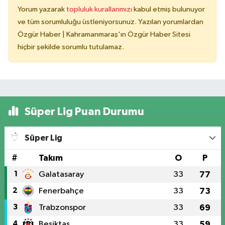
Yorum yazarak
topluluk kurallarımızı
kabul etmiş bulunuyor
ve tüm sorumluluğu üstleniyorsunuz. Yazılan yorumlardan
Özgür Haber | Kahramanmaraş'ın Özgür Haber Sitesi
hiçbir şekilde sorumlu tutulamaz.
Süper Lig Puan Durumu
Süper Lig
#
Takım
O
P
1
Galatasaray
33
77
2
Fenerbahçe
33
73
3
Trabzonspor
33
69
4
Beşiktaş
33
59