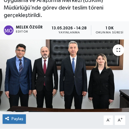
Uygulama ve Araştırma Merkezi (ÜSKİM)
Müdürlüğü’nde görev devir teslim töreni
Sağlık
gerçekleştirildi.
Spor
MELEK ÖZGÜR
13.05.2026 - 14:28
1 DK
EDITÖR
YAYINLANMA
OKUNMA SÜRESI
Tarih - Kültür - Sanat - Turizm
Yaşam
Paylaş
-
+
A
A