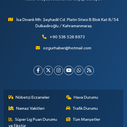
İsa Divanlı Mh. Şeyhadil Cd. Platin Sitesi B Blok Kat:8/54
Dulkadiroğlu / Kahramanmaraş
+90 538 526 8973
ozgurhaber@hotmail.com
Nöbetçi Eczaneler
Hava Durumu
Namaz Vakitleri
Trafik Durumu
Süper Lig Puan Durumu
Tüm Manşetler
ve Fikstür