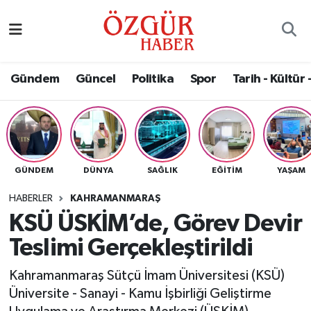
Alısveriş
MODA - GÜZELLİK
Nöbetçi Eczaneler
Gündem
Güncel
Politika
Spor
Tarih - Kültür 
Bilim / Teknoloji
Hava Durumu
Eğitim
Namaz Vakitleri
Ekonomi
Trafik Durumu
GÜNDEM
DÜNYA
SAĞLIK
EĞITIM
YAŞAM
Güncel
Süper Lig Puan Durumu ve Fikstür
HABERLER
KAHRAMANMARAŞ
KSÜ ÜSKİM’de, Görev Devir
Gündem
Tüm Manşetler
Teslimi Gerçekleştirildi
Magazin
Son Dakika Haberleri
Kahramanmaraş Sütçü İmam Üniversitesi (KSÜ)
Üniversite - Sanayi - Kamu İşbirliği Geliştirme
Politika
Haber Arşivi