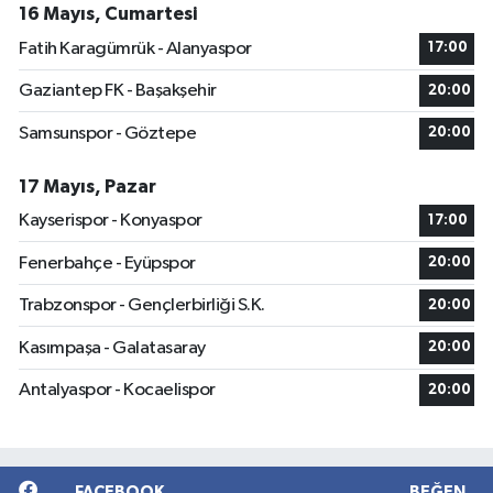
16 Mayıs, Cumartesi
Fatih Karagümrük - Alanyaspor
17:00
Gaziantep FK - Başakşehir
20:00
Samsunspor - Göztepe
20:00
17 Mayıs, Pazar
Kayserispor - Konyaspor
17:00
Fenerbahçe - Eyüpspor
20:00
Trabzonspor - Gençlerbirliği S.K.
20:00
Kasımpaşa - Galatasaray
20:00
Antalyaspor - Kocaelispor
20:00
FACEBOOK
BEĞEN