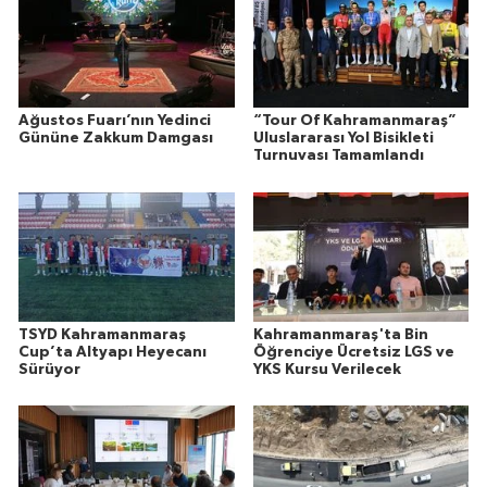
Ağustos Fuarı’nın Yedinci
“Tour Of Kahramanmaraş”
Gününe Zakkum Damgası
Uluslararası Yol Bisikleti
Turnuvası Tamamlandı
TSYD Kahramanmaraş
Kahramanmaraş'ta Bin
Cup’ta Altyapı Heyecanı
Öğrenciye Ücretsiz LGS ve
Sürüyor
YKS Kursu Verilecek