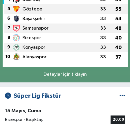
5
Göztepe
33
55
6
Başakşehir
33
54
7
Samsunspor
33
48
8
Rizespor
33
40
9
Konyaspor
33
40
10
Alanyaspor
33
37
Detaylar için tıklayın
Süper Lig Fikstür
15 Mayıs, Cuma
Rizespor - Beşiktaş
20:00