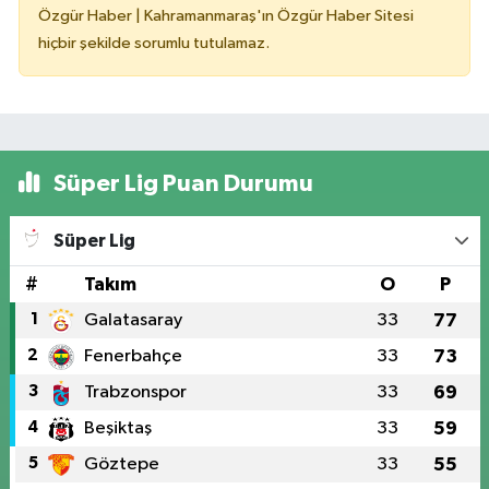
Özgür Haber | Kahramanmaraş'ın Özgür Haber Sitesi
hiçbir şekilde sorumlu tutulamaz.
Süper Lig Puan Durumu
Süper Lig
#
Takım
O
P
1
Galatasaray
33
77
2
Fenerbahçe
33
73
3
Trabzonspor
33
69
4
Beşiktaş
33
59
5
Göztepe
33
55