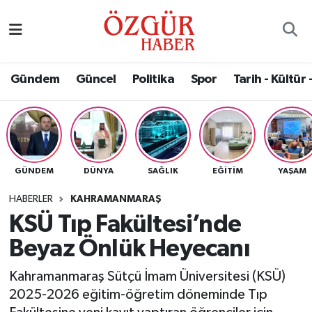
Alısveriş
MODA - GÜZELLİK
Nöbetçi Eczaneler
Gündem
Güncel
Politika
Spor
Tarih - Kültür 
Bilim / Teknoloji
Hava Durumu
Eğitim
Namaz Vakitleri
Ekonomi
Trafik Durumu
GÜNDEM
DÜNYA
SAĞLIK
EĞITIM
YAŞAM
Güncel
Süper Lig Puan Durumu ve Fikstür
HABERLER
KAHRAMANMARAŞ
KSÜ Tıp Fakültesi’nde
Gündem
Tüm Manşetler
Beyaz Önlük Heyecanı
Magazin
Son Dakika Haberleri
Kahramanmaraş Sütçü İmam Üniversitesi (KSÜ)
2025-2026 eğitim-öğretim döneminde Tıp
Politika
Haber Arşivi