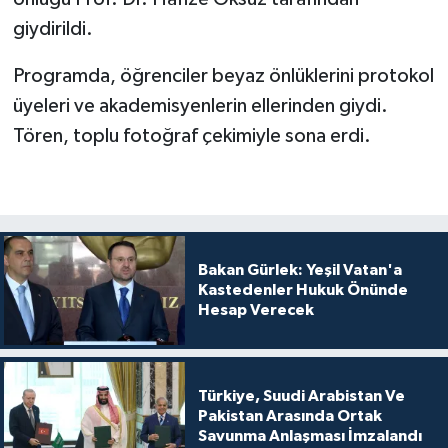
giydirildi.
Programda, öğrenciler beyaz önlüklerini protokol
üyeleri ve akademisyenlerin ellerinden giydi.
Tören, toplu fotoğraf çekimiyle sona erdi.
Bakan Gürlek: Yeşil Vatan'a
Kastedenler Hukuk Önünde
Hesap Verecek
Türkiye, Suudi Arabistan Ve
Pakistan Arasında Ortak
Savunma Anlaşması İmzalandı