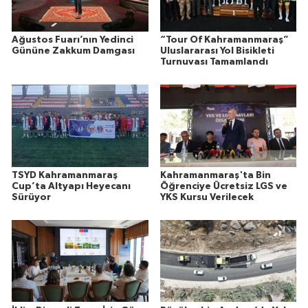
Ağustos Fuarı’nın Yedinci
“Tour Of Kahramanmaraş”
Gününe Zakkum Damgası
Uluslararası Yol Bisikleti
Turnuvası Tamamlandı
TSYD Kahramanmaraş
Kahramanmaraş'ta Bin
Cup’ta Altyapı Heyecanı
Öğrenciye Ücretsiz LGS ve
Sürüyor
YKS Kursu Verilecek