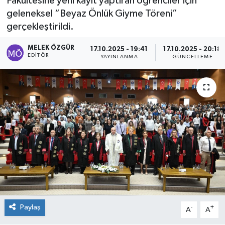
Fakültesine yeni kayıt yaptıran öğrenciler için
geleneksel “Beyaz Önlük Giyme Töreni”
Sağlık
gerçekleştirildi.
Spor
MELEK ÖZGÜR
17.10.2025 - 19:41
17.10.2025 - 20:18
EDITÖR
YAYINLANMA
GÜNCELLEME
Tarih - Kültür - Sanat - Turizm
Yaşam
Paylaş
-
+
A
A