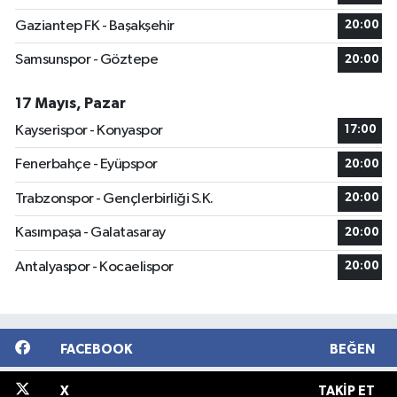
Gaziantep FK - Başakşehir
20:00
Samsunspor - Göztepe
20:00
17 Mayıs, Pazar
Kayserispor - Konyaspor
17:00
Fenerbahçe - Eyüpspor
20:00
Trabzonspor - Gençlerbirliği S.K.
20:00
Kasımpaşa - Galatasaray
20:00
Antalyaspor - Kocaelispor
20:00
FACEBOOK
BEĞEN
X
TAKIP ET