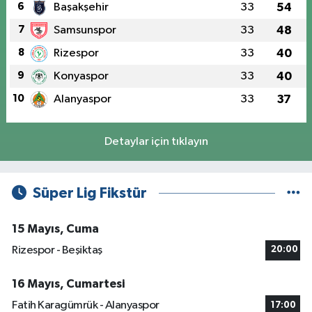
6
Başakşehir
33
54
7
Samsunspor
33
48
8
Rizespor
33
40
9
Konyaspor
33
40
10
Alanyaspor
33
37
Detaylar için tıklayın
Süper Lig Fikstür
15 Mayıs, Cuma
Rizespor - Beşiktaş
20:00
16 Mayıs, Cumartesi
Fatih Karagümrük - Alanyaspor
17:00