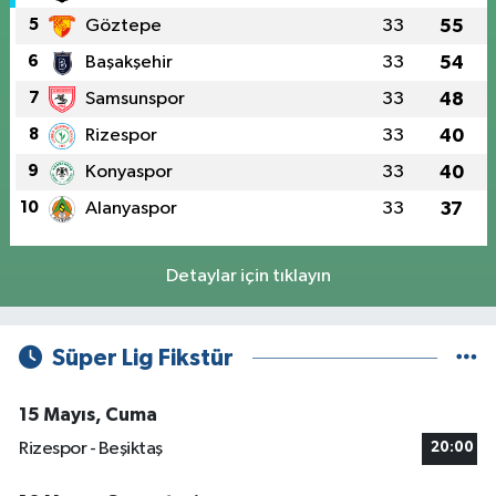
5
Göztepe
33
55
6
Başakşehir
33
54
7
Samsunspor
33
48
8
Rizespor
33
40
9
Konyaspor
33
40
10
Alanyaspor
33
37
Detaylar için tıklayın
Süper Lig Fikstür
15 Mayıs, Cuma
Rizespor - Beşiktaş
20:00