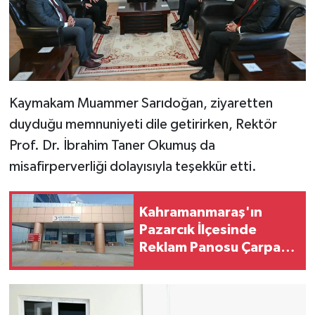
Kaymakam Muammer Sarıdoğan, ziyaretten
duyduğu memnuniyeti dile getirirken, Rektör
Prof. Dr. İbrahim Taner Okumuş da
misafirperverliği dolayısıyla teşekkür etti.
Kahramanmaraş'ın
Pazarcık İlçesinde
Reklam Panosu Çarpan
İşçi Hayatını Kaybetti