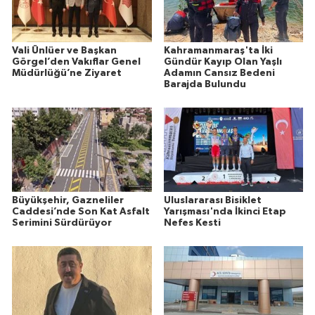
Vali Ünlüer ve Başkan
Kahramanmaraş'ta İki
Görgel’den Vakıflar Genel
Gündür Kayıp Olan Yaşlı
Müdürlüğü’ne Ziyaret
Adamın Cansız Bedeni
Barajda Bulundu
Büyükşehir, Gazneliler
Uluslararası Bisiklet
Caddesi’nde Son Kat Asfalt
Yarışması'nda İkinci Etap
Serimini Sürdürüyor
Nefes Kesti