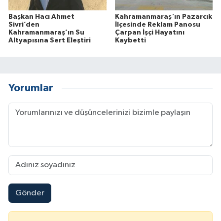
Başkan Hacı Ahmet
Kahramanmaraş'ın Pazarcık
Sivri’den
İlçesinde Reklam Panosu
Kahramanmaraş’ın Su
Çarpan İşçi Hayatını
Altyapısına Sert Eleştiri
Kaybetti
Yorumlar
Gönder