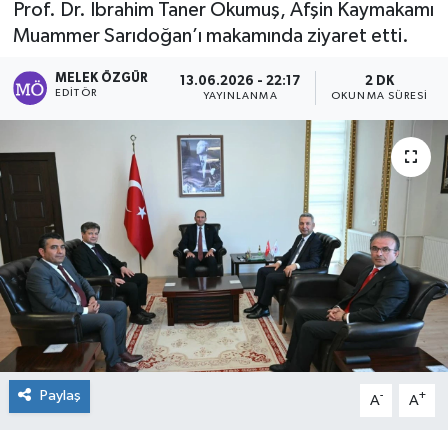
Prof. Dr. İbrahim Taner Okumuş, Afşin Kaymakamı
Muammer Sarıdoğan’ı makamında ziyaret etti.
Sağlık
MELEK ÖZGÜR
13.06.2026 - 22:17
2 DK
Spor
EDITÖR
YAYINLANMA
OKUNMA SÜRESI
Tarih - Kültür - Sanat - Turizm
Yaşam
Paylaş
-
+
A
A