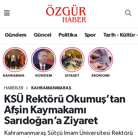
Alısveriş
MODA - GÜZELLİK
Nöbetçi Eczaneler
Gündem
Güncel
Politika
Spor
Tarih - Kültür 
Bilim / Teknoloji
Hava Durumu
Eğitim
Namaz Vakitleri
Ekonomi
Trafik Durumu
GÜNDEM
SIYASET
EKONOMI
KAHRAMANMARAŞ
Güncel
Süper Lig Puan Durumu ve Fikstür
HABERLER
KAHRAMANMARAŞ
KSÜ Rektörü Okumuş’tan
Gündem
Tüm Manşetler
Afşin Kaymakamı
Magazin
Son Dakika Haberleri
Sarıdoğan’a Ziyaret
Kahramanmaraş Sütçü İmam Üniversitesi Rektörü
Politika
Haber Arşivi