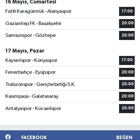
16 Mayıs, Cumartesi
Fatih Karagümrük - Alanyaspor
17:00
Gaziantep FK - Başakşehir
20:00
Samsunspor - Göztepe
20:00
17 Mayıs, Pazar
Kayserispor - Konyaspor
17:00
Fenerbahçe - Eyüpspor
20:00
Trabzonspor - Gençlerbirliği S.K.
20:00
Kasımpaşa - Galatasaray
20:00
Antalyaspor - Kocaelispor
20:00
FACEBOOK
BEĞEN