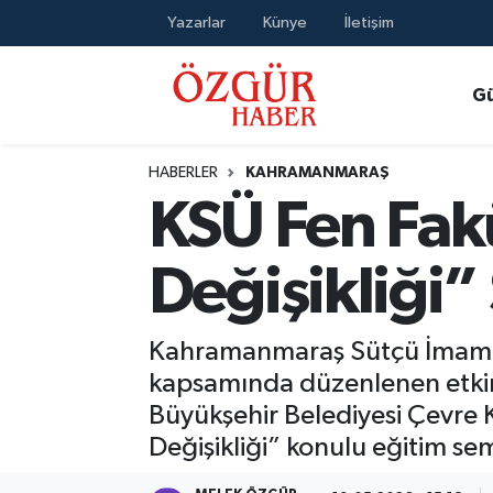
Yazarlar
Künye
İletişim
Alısveriş
MODA - GÜZELLİK
Nöbetçi Eczaneler
G
Bilim / Teknoloji
Hava Durumu
HABERLER
KAHRAMANMARAŞ
Eğitim
Namaz Vakitleri
KSÜ Fen Fakül
Ekonomi
Trafik Durumu
Değişikliği”
Güncel
Süper Lig Puan Durumu ve Fikstür
Kahramanmaraş Sütçü İmam Üniv
Gündem
Tüm Manşetler
kapsamında düzenlenen etki
Büyükşehir Belediyesi Çevre Ko
Magazin
Son Dakika Haberleri
Değişikliği” konulu eğitim semi
Politika
Haber Arşivi