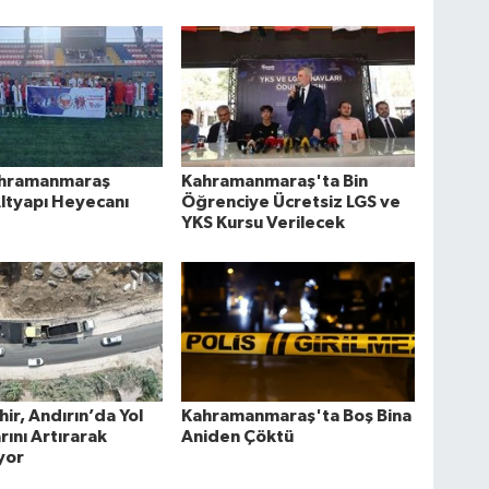
hramanmaraş
Kahramanmaraş'ta Bin
ltyapı Heyecanı
Öğrenciye Ücretsiz LGS ve
YKS Kursu Verilecek
ir, Andırın’da Yol
Kahramanmaraş'ta Boş Bina
rını Artırarak
Aniden Çöktü
yor