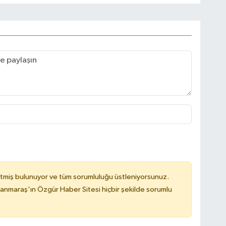
tmiş bulunuyor ve tüm sorumluluğu üstleniyorsunuz.
nmaraş'ın Özgür Haber Sitesi hiçbir şekilde sorumlu