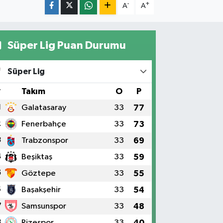
-
+
A
A
Süper Lig Puan Durumu
Süper Lig
#
Takım
O
P
1
Galatasaray
33
77
2
Fenerbahçe
33
73
3
Trabzonspor
33
69
4
Beşiktaş
33
59
5
Göztepe
33
55
6
Başakşehir
33
54
7
Samsunspor
33
48
8
Rizespor
33
40