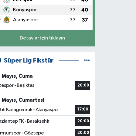
9
Konyaspor
33
40
0
Alanyaspor
33
37
Detaylar için tıklayın
Süper Lig Fikstür
5 Mayıs, Cuma
zespor - Beşiktaş
20:00
6 Mayıs, Cumartesi
tih Karagümrük - Alanyaspor
17:00
ziantep FK - Başakşehir
20:00
msunspor - Göztepe
20:00