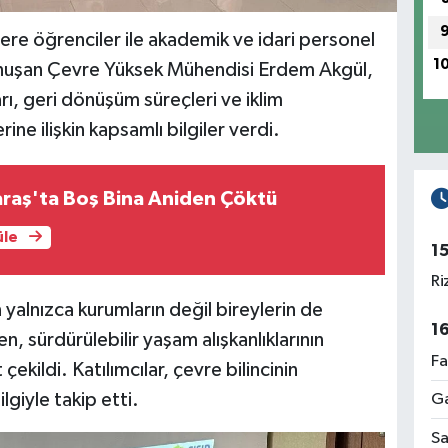
re öğrenciler ile akademik ve idari personel
1
nuşan Çevre Yüksek Mühendisi Erdem Akgül,
arı, geri dönüşüm süreçleri ve iklim
rine ilişkin kapsamlı bilgiler verdi.
aş'ta Boş Bina Aniden Çöktü
üle
1
Ri
yalnızca kurumların değil bireylerin de
1
 sürdürülebilir yaşam alışkanlıklarının
Fa
ekildi. Katılımcılar, çevre bilincinin
lgiyle takip etti.
Ga
Sa