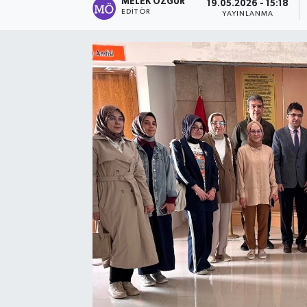
MELEK ÖZGÜR
19.05.2026 - 15:18
EDITÖR
YAYINLANMA
Sağlık
Spor
Tarih - Kültür - Sanat - Turizm
Yaşam