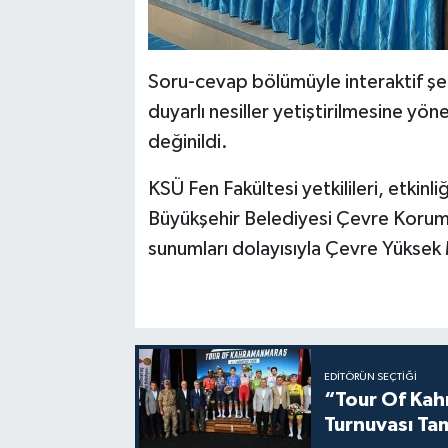
Soru-cevap bölümüyle interaktif 
duyarlı nesiller yetiştirilmesine yön
değinildi.
KSÜ Fen Fakültesi yetkilileri, etkin
Büyükşehir Belediyesi Çevre Koruma
sunumları dolayısıyla Çevre Yüksek
EDITÖRÜN SEÇTIĞI
“Tour Of Kahr
Turnuvası Ta