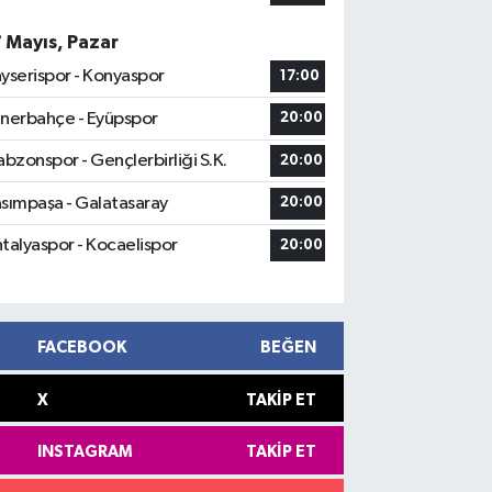
7 Mayıs, Pazar
yserispor - Konyaspor
17:00
nerbahçe - Eyüpspor
20:00
abzonspor - Gençlerbirliği S.K.
20:00
sımpaşa - Galatasaray
20:00
talyaspor - Kocaelispor
20:00
FACEBOOK
BEĞEN
X
TAKIP ET
INSTAGRAM
TAKIP ET