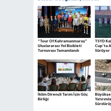
“Tour Of Kahramanmaraş”
TSYD Ka
Uluslararası Yol Bisikleti
Cup’ta A
Turnuvası Tamamlandı
Sürüyor
İklim Dirençli Tarım İçin Güç
Büyükşeh
Birliği
Yatırımla
Sürdürü