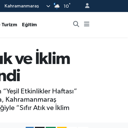
°
Kahramanmaraş
10
- Turizm
Eğitim
ık ve İklim
ndi
Yeşil Etkinlikler Haftası”
da, Kahramanmaraş
yle “Sıfır Atık ve İklim