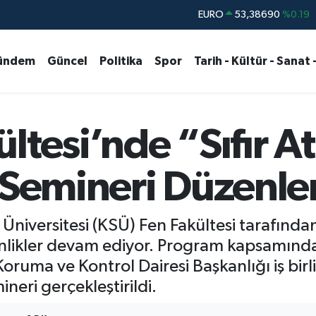
STERLİN
61,60380
%0.18
G.ALTIN
6862,09000
%0.19
ündem
Güncel
Politika
Spor
Tarih - Kültür - Sanat 
BİST100
14.598,00
%0
BITCOIN
79.591,74
%-1.82
DOLAR
45,43620
%0.02
tesi’nde “Sıfır At
EURO
53,38690
%0.19
 Semineri Düzenle
ersitesi (KSÜ) Fen Fakültesi tarafından “
nlikler devam ediyor. Program kapsamın
ruma ve Kontrol Dairesi Başkanlığı iş birliği
neri gerçekleştirildi.