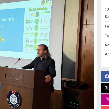
1
Ka
Fe
Tr
Ka
An