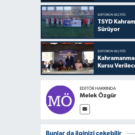
EDITÖRÜN SEÇTIĞI
TSYD Kahram
Sürüyor
EDITÖRÜN SEÇTIĞI
Kahramanmara
Kursu Verile
EDITÖR HAKKINDA
Melek Özgür
Bunlar da ilginizi çekebilir