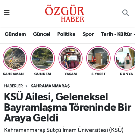
Alısveriş
MODA - GÜZELLİK
Nöbetçi Eczaneler
Gündem
Güncel
Politika
Spor
Tarih - Kültür 
Bilim / Teknoloji
Hava Durumu
Eğitim
Namaz Vakitleri
Ekonomi
Trafik Durumu
GÜNDEM
YAŞAM
SIYASET
DÜNYA
KAHRAMANMARAŞ
Güncel
Süper Lig Puan Durumu ve Fikstür
HABERLER
KAHRAMANMARAŞ
KSÜ Ailesi, Geleneksel
Gündem
Tüm Manşetler
Bayramlaşma Töreninde Bir
Magazin
Son Dakika Haberleri
Araya Geldi
Kahramanmaraş Sütçü İmam Üniversitesi (KSÜ)
Politika
Haber Arşivi