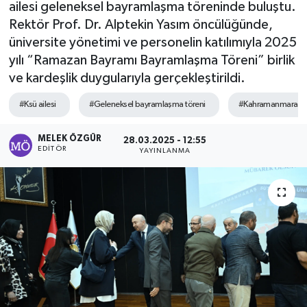
ailesi geleneksel bayramlaşma töreninde buluştu.
Rektör Prof. Dr. Alptekin Yasım öncülüğünde,
Sağlık
üniversite yönetimi ve personelin katılımıyla 2025
yılı “Ramazan Bayramı Bayramlaşma Töreni” birlik
Spor
ve kardeşlik duygularıyla gerçekleştirildi.
Tarih - Kültür - Sanat - Turizm
#Ksü ailesi
#Geleneksel bayramlaşma töreni
#Kahramanmaraş s
Yaşam
MELEK ÖZGÜR
28.03.2025 - 12:55
EDITÖR
YAYINLANMA