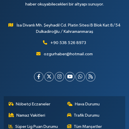
haber okuyabilecekleri bir altyapı sunuyor.
İsa Divanlı Mh. Şeyhadil Cd. Platin Sitesi B Blok Kat:8/54
Dulkadiroğlu / Kahramanmaraş
+90 538 526 8973
ozgurhaber@hotmail.com
Nöbetçi Eczaneler
Hava Durumu
Namaz Vakitleri
Trafik Durumu
Süper Lig Puan Durumu
Tüm Manşetler