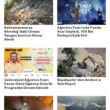
Kahramanmaraş
Ağustos Fuarı’nda Funda
Ahırdağ'daki Orman
Arar Söyledi, 100 Bin
Yangını kontrol Altına
Dinleyici Eşlik Etti
Alındı
Geleneksel Ağustos Fuarı
Büyükşehir’den Andırın’a
Pazar Günü Eğlence Dolu İki
Yeni Köprü
Programla Devam Edecek