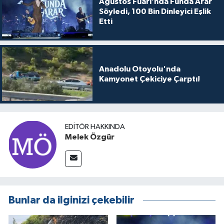
Ağustos Fuarı’nda Funda Arar
Söyledi, 100 Bin Dinleyici Eşlik
Etti
Anadolu Otoyolu'nda
Kamyonet Çekiciye Çarptı!
EDITÖR HAKKINDA
Melek Özgür
Bunlar da ilginizi çekebilir