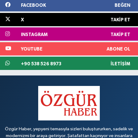
FACEBOOK
BEĞEN
X
TAKIP ET
INSTAGRAM
TAKIP ET
YOUTUBE
ABONE OL
+90 538 526 8973
İLETIŞIM
Özgür Haber, yepyeni temasıyla sizleri buluştururken, sadelik ve
modernizmi bir araya getiriyor. Şatafattan kaçınıyor ve insanlara