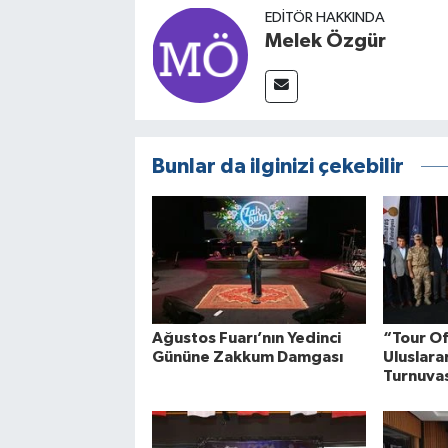
EDITÖR HAKKINDA
Melek Özgür
Bunlar da ilginizi çekebilir
Ağustos Fuarı’nın Yedinci
“Tour O
Gününe Zakkum Damgası
Uluslarar
Turnuva