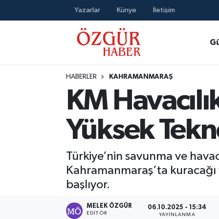
Yazarlar
Künye
İletişim
Alısveriş
MODA - GÜZELLİK
Nöbetçi Eczaneler
G
Bilim / Teknoloji
Hava Durumu
HABERLER
KAHRAMANMARAŞ
Eğitim
Namaz Vakitleri
KM Havacılı
Ekonomi
Trafik Durumu
Yüksek Tekno
Güncel
Süper Lig Puan Durumu ve Fikstür
Türkiye’nin savunma ve havacı
Gündem
Tüm Manşetler
Kahramanmaraş’ta kuracağı yük
başlıyor.
Magazin
Son Dakika Haberleri
MELEK ÖZGÜR
06.10.2025 - 15:34
Politika
Haber Arşivi
EDITÖR
YAYINLANMA