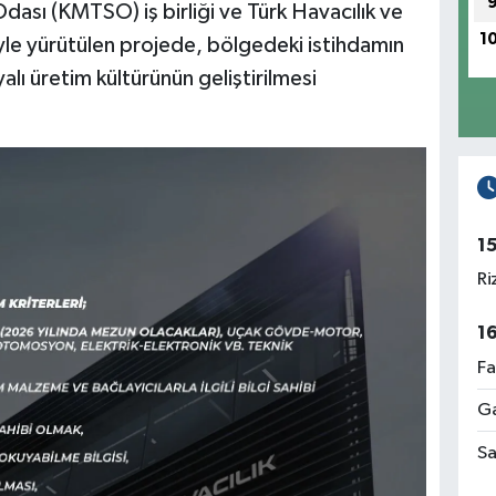
ası (KMTSO) iş birliği ve Türk Havacılık ve
1
le yürütülen projede, bölgedeki istihdamın
alı üretim kültürünün geliştirilmesi
1
Ri
1
Fa
Ga
Sa