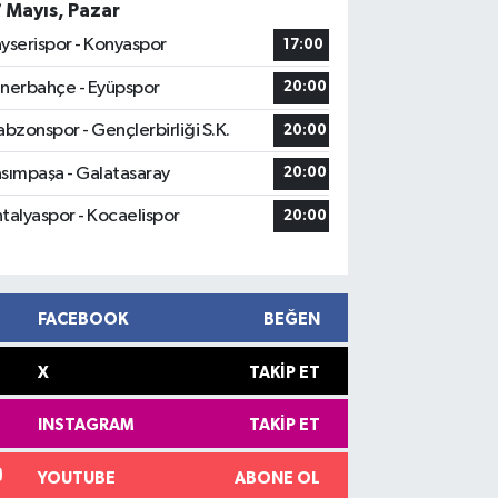
7 Mayıs, Pazar
yserispor - Konyaspor
17:00
nerbahçe - Eyüpspor
20:00
abzonspor - Gençlerbirliği S.K.
20:00
sımpaşa - Galatasaray
20:00
talyaspor - Kocaelispor
20:00
FACEBOOK
BEĞEN
X
TAKIP ET
INSTAGRAM
TAKIP ET
YOUTUBE
ABONE OL