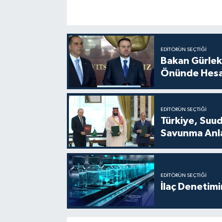
EDITÖRÜN SEÇTIĞI
Bakan Gürlek
Önünde Hesa
EDITÖRÜN SEÇTIĞI
Türkiye, Suu
Savunma Anla
EDITÖRÜN SEÇTIĞI
İlaç Denetim