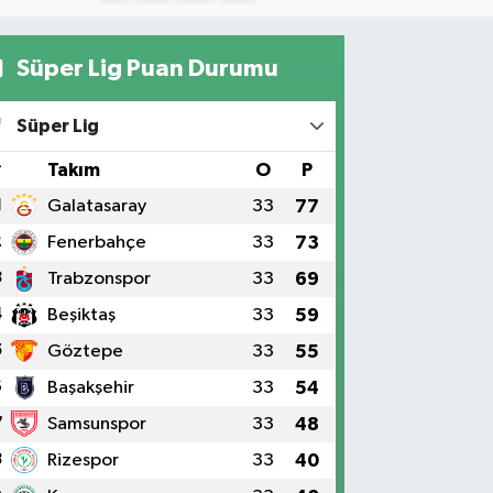
Süper Lig Puan Durumu
Süper Lig
#
Takım
O
P
1
Galatasaray
33
77
2
Fenerbahçe
33
73
3
Trabzonspor
33
69
4
Beşiktaş
33
59
5
Göztepe
33
55
6
Başakşehir
33
54
7
Samsunspor
33
48
8
Rizespor
33
40