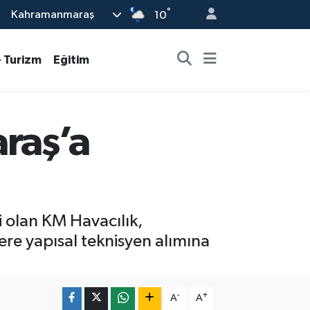
°
Kahramanmaraş
10
- Turizm
Eğitim
raş’a
i olan KM Havacılık,
ere yapısal teknisyen alımına
-
+
A
A