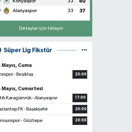
9
Konyaspor
33
40
0
Alanyaspor
33
37
Detaylar için tıklayın
Süper Lig Fikstür
5 Mayıs, Cuma
zespor - Beşiktaş
20:00
6 Mayıs, Cumartesi
tih Karagümrük - Alanyaspor
17:00
ziantep FK - Başakşehir
20:00
msunspor - Göztepe
20:00