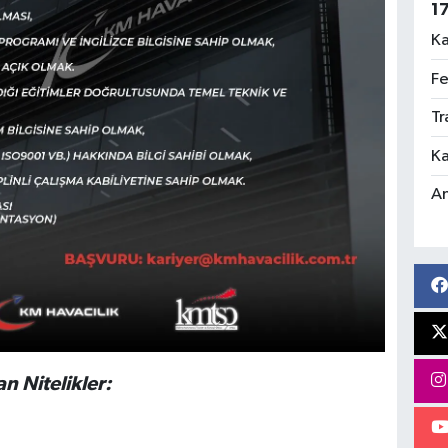
1
Ka
Fe
Tr
Ka
An
n Nitelikler: