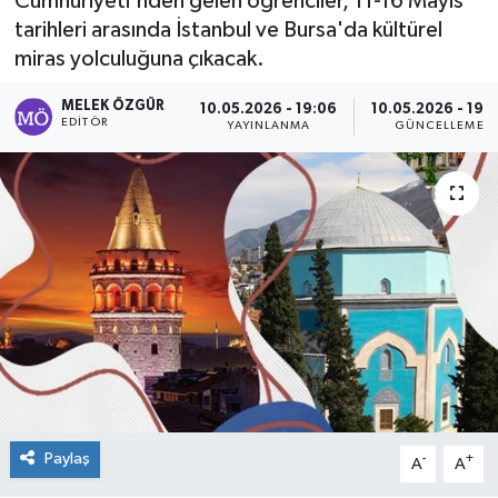
Cumhuriyeti'nden gelen öğrenciler, 11-16 Mayıs
tarihleri arasında İstanbul ve Bursa'da kültürel
Sağlık
miras yolculuğuna çıkacak.
Spor
MELEK ÖZGÜR
10.05.2026 - 19:06
10.05.2026 - 19:
EDITÖR
YAYINLANMA
GÜNCELLEME
Tarih - Kültür - Sanat - Turizm
Yaşam
Paylaş
-
+
A
A