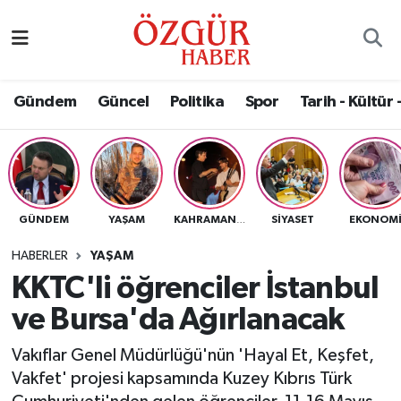
Alısveriş
MODA - GÜZELLİK
Nöbetçi Eczaneler
Gündem
Güncel
Politika
Spor
Tarih - Kültür 
Bilim / Teknoloji
Hava Durumu
Eğitim
Namaz Vakitleri
Ekonomi
Trafik Durumu
GÜNDEM
YAŞAM
SIYASET
EKONOM
KAHRAMANMARAŞ
Güncel
Süper Lig Puan Durumu ve Fikstür
HABERLER
YAŞAM
KKTC'li öğrenciler İstanbul
Gündem
Tüm Manşetler
ve Bursa'da Ağırlanacak
Magazin
Son Dakika Haberleri
Vakıflar Genel Müdürlüğü'nün 'Hayal Et, Keşfet,
Vakfet' projesi kapsamında Kuzey Kıbrıs Türk
Politika
Haber Arşivi