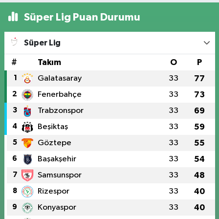
Süper Lig Puan Durumu
Süper Lig
#
Takım
O
P
1
Galatasaray
33
77
2
Fenerbahçe
33
73
3
Trabzonspor
33
69
4
Beşiktaş
33
59
5
Göztepe
33
55
6
Başakşehir
33
54
7
Samsunspor
33
48
8
Rizespor
33
40
9
Konyaspor
33
40