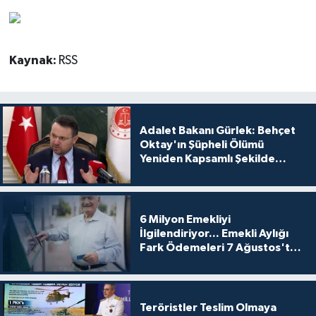
Kaynak:
RSS
Adalet Bakanı Gürlek: Behçet
Oktay'ın Şüpheli Ölümü
Yeniden Kapsamlı Şekilde
İncelenecek
6 Milyon Emekliyi
İlgilendiriyor... Emekli Aylığı
Fark Ödemeleri 7 Ağustos'ta
Hesaplarda
Teröristler Teslim Olmaya