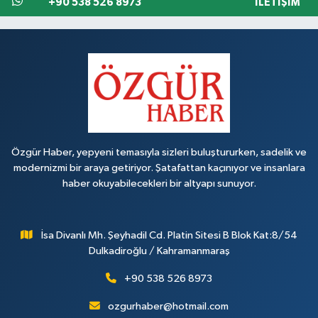
+90 538 526 8973
İLETIŞIM
Özgür Haber, yepyeni temasıyla sizleri buluştururken, sadelik ve
modernizmi bir araya getiriyor. Şatafattan kaçınıyor ve insanlara
haber okuyabilecekleri bir altyapı sunuyor.
İsa Divanlı Mh. Şeyhadil Cd. Platin Sitesi B Blok Kat:8/54
Dulkadiroğlu / Kahramanmaraş
+90 538 526 8973
ozgurhaber@hotmail.com