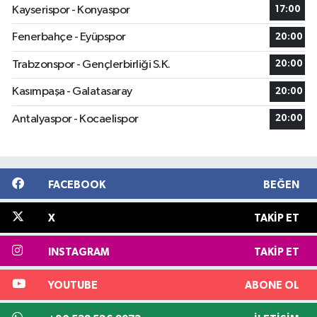
Kayserispor - Konyaspor
17:00
Fenerbahçe - Eyüpspor
20:00
Trabzonspor - Gençlerbirliği S.K.
20:00
Kasımpaşa - Galatasaray
20:00
Antalyaspor - Kocaelispor
20:00
FACEBOOK
BEĞEN
X
TAKIP ET
INSTAGRAM
TAKIP ET
YOUTUBE
ABONE OL