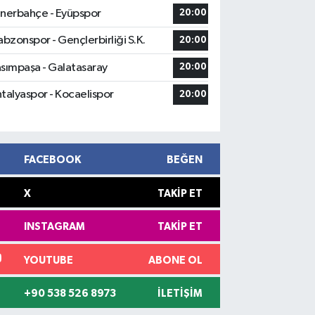
nerbahçe - Eyüpspor
20:00
abzonspor - Gençlerbirliği S.K.
20:00
sımpaşa - Galatasaray
20:00
talyaspor - Kocaelispor
20:00
FACEBOOK
BEĞEN
X
TAKIP ET
INSTAGRAM
TAKIP ET
YOUTUBE
ABONE OL
+90 538 526 8973
İLETIŞIM