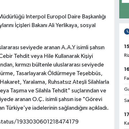
Müdürlüğü Interpol Europol Daire Başkanlığı
ını İçişleri Bakanı Ali Yerlikaya, sosyal
1
slararası seviyede aranan A.A.Y isimli şahsın
Ri
Cebir Tehdit veya Hile Kullanarak Kişiyi
ndan, kırmızı bültenle uluslararası seviyede
1
ldürme, Tasarlayarak Öldürmeye Teşebbüs,
Fa
akaret, Yaralama, Ruhsatsız Ateşli Silahlarla
Ga
ya Taşıma ve Silahla Tehdit" suçlarından ve
viyede aranan O.Ç. isimli şahsın ise "Görevi
Sa
Türkiye'ye iadelerinin sağlandığını açıkladı.
1
ya/status/1933030601218474179
Ka