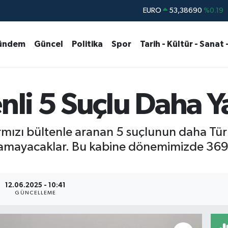
STERLİN
61,60380
%0.18
G.ALTIN
6862,09000
%0.19
ündem
Güncel
Politika
Spor
Tarih - Kültür - Sanat 
BİST100
14.598,00
%0
BITCOIN
79.591,74
%-1.82
DOLAR
45,43620
%0.02
enli 5 Suçlu Daha 
EURO
53,38690
%0.19
 kırmızı bültenle aranan 5 suçlunun daha Tür
çamayacaklar. Bu kabine dönemimizde 369 
12.06.2025 - 10:41
GÜNCELLEME