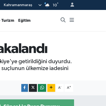
°
Kahramanmaraş
10
- Turizm
Eğitim
Yakalandı
kiye'ye getirildiğini duyurdu.
suçlunun ülkemize iadesini
-
+
A
A