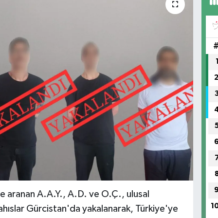
de aranan A.A.Y., A.D. ve O.Ç., ulusal
1
şahıslar Gürcistan'da yakalanarak, Türkiye'ye