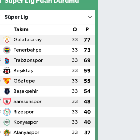
Süper Lig Puan Durumu
Süper Lig
#
Takım
O
P
1
Galatasaray
33
77
2
Fenerbahçe
33
73
3
Trabzonspor
33
69
4
Beşiktaş
33
59
5
Göztepe
33
55
6
Başakşehir
33
54
7
Samsunspor
33
48
8
Rizespor
33
40
9
Konyaspor
33
40
0
Alanyaspor
33
37