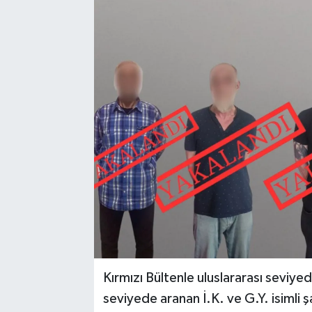
Sağlık
Spor
Tarih - Kültür - Sanat - Turizm
Yaşam
Kırmızı Bültenle uluslararası seviye
seviyede aranan İ.K. ve G.Y. isimli 