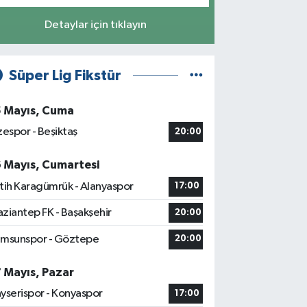
Detaylar için tıklayın
Süper Lig Fikstür
5 Mayıs, Cuma
zespor - Beşiktaş
20:00
6 Mayıs, Cumartesi
tih Karagümrük - Alanyaspor
17:00
ziantep FK - Başakşehir
20:00
msunspor - Göztepe
20:00
7 Mayıs, Pazar
yserispor - Konyaspor
17:00