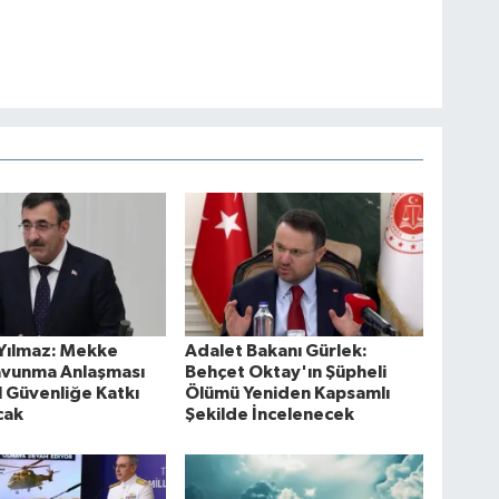
Yılmaz: Mekke
Adalet Bakanı Gürlek:
avunma Anlaşması
Behçet Oktay'ın Şüpheli
 Güvenliğe Katkı
Ölümü Yeniden Kapsamlı
cak
Şekilde İncelenecek