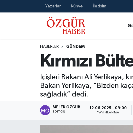
Yazarlar
Künye
İletişim
Alısveriş
MODA - GÜZELLİK
Nöbetçi Eczaneler
G
Bilim / Teknoloji
Hava Durumu
HABERLER
GÜNDEM
Eğitim
Namaz Vakitleri
Kırmızı Bült
Ekonomi
Trafik Durumu
İçişleri Bakanı Ali Yerlikaya,
Güncel
Süper Lig Puan Durumu ve Fikstür
Bakan Yerlikaya, "Bizden ka
sağladık” dedi.
Gündem
Tüm Manşetler
MELEK ÖZGÜR
12.06.2025 - 09:00
EDITÖR
Magazin
Son Dakika Haberleri
YAYINLANMA
Politika
Haber Arşivi