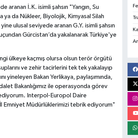
Fe
de aranan İ.K. isimli şahsın "Yangın, Su
 ya da Nükleer, Biyolojik, Kimyasal Silah
Tr
ine ulusal seviyede aranan G.Y. isimli şahsın
Ka
çundan Gürcistan’da yakalanarak Türkiye'ye
An
angi ülkeye kaçmış olursa olsun terör örgütü
larını ve zehir tacirlerini tek tek yakalayıp
ğını yineleyen Bakan Yerlikaya, paylaşımında,
dalet Bakanlığımız ile operasyonda görev
r ediyorum. Interpol-Europol Daire
 İl Emniyet Müdürlüklerimizi tebrik ediyorum"