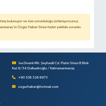
tmiş bulunuyor ve tüm sorumluluğu üstleniyorsunuz.
nmaraş'ın Özgür Haber Sitesi hiçbir şekilde sorumlu
İsa Divanlı Mh. Şeyhadil Cd. Platin Sitesi B Blok
Kat:8/54 Dulkadiroğlu / Kahramanmaraş
+90 538 526 8973
ozgurhaber@hotmail.com
r