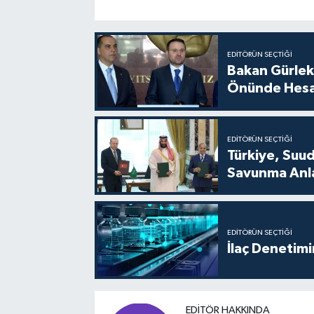
EDITÖRÜN SEÇTIĞI
Bakan Gürlek
Önünde Hesa
EDITÖRÜN SEÇTIĞI
Türkiye, Suu
Savunma Anla
EDITÖRÜN SEÇTIĞI
İlaç Denetim
EDITÖR HAKKINDA