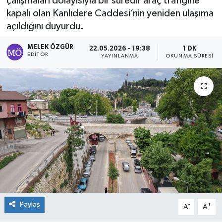
çalışmaları dolayısıyla bir süredir araç trafiğine
kapalı olan Kanlıdere Caddesi’nin yeniden ulaşıma
Sağlık
açıldığını duyurdu.
Spor
MELEK ÖZGÜR
22.05.2026 - 19:38
1 DK
EDITÖR
YAYINLANMA
OKUNMA SÜRESI
Tarih - Kültür - Sanat - Turizm
Yaşam
Paylaş
-
+
A
A