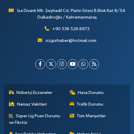
İsa Divanlı Mh. Şeyhadil Cd. Platin Sitesi B Blok Kat:8/54
Dulkadiroğlu / Kahramanmaraş
+90 538 526 8973
ozgurhaber@hotmail.com
Nöbetçi Eczaneler
Hava Durumu
Namaz Vakitleri
Trafik Durumu
Süper Lig Puan Durumu
Tüm Manşetler
ve Fikstür