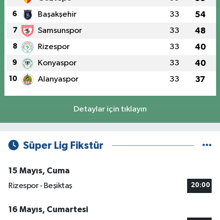
6
Başakşehir
33
54
7
Samsunspor
33
48
8
Rizespor
33
40
9
Konyaspor
33
40
10
Alanyaspor
33
37
Detaylar için tıklayın
Süper Lig Fikstür
15 Mayıs, Cuma
Rizespor - Beşiktaş
20:00
16 Mayıs, Cumartesi