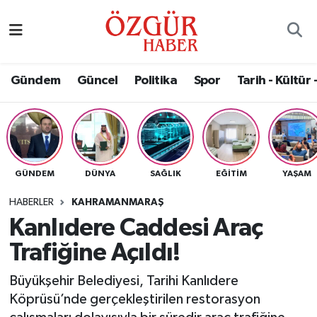
Alısveriş
MODA - GÜZELLİK
Nöbetçi Eczaneler
Gündem
Güncel
Politika
Spor
Tarih - Kültür 
Bilim / Teknoloji
Hava Durumu
Eğitim
Namaz Vakitleri
Ekonomi
Trafik Durumu
GÜNDEM
DÜNYA
SAĞLIK
EĞITIM
YAŞAM
Güncel
Süper Lig Puan Durumu ve Fikstür
HABERLER
KAHRAMANMARAŞ
Kanlıdere Caddesi Araç
Gündem
Tüm Manşetler
Trafiğine Açıldı!
Magazin
Son Dakika Haberleri
Büyükşehir Belediyesi, Tarihi Kanlıdere
Köprüsü’nde gerçekleştirilen restorasyon
Politika
Haber Arşivi