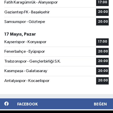
Fatih Karagümrük - Alanyaspor
17:00
Gaziantep FK - Başakşehir
20:00
Samsunspor - Göztepe
20:00
17 Mayıs, Pazar
Kayserispor - Konyaspor
17:00
Fenerbahçe - Eyüpspor
20:00
Trabzonspor - Gençlerbirliği S.K.
20:00
Kasımpaşa - Galatasaray
20:00
Antalyaspor - Kocaelispor
20:00
FACEBOOK
BEĞEN