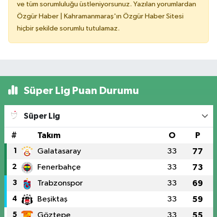
ve tüm sorumluluğu üstleniyorsunuz. Yazılan yorumlardan
Özgür Haber | Kahramanmaraş'ın Özgür Haber Sitesi
hiçbir şekilde sorumlu tutulamaz.
Süper Lig Puan Durumu
Süper Lig
#
Takım
O
P
1
Galatasaray
33
77
2
Fenerbahçe
33
73
3
Trabzonspor
33
69
4
Beşiktaş
33
59
5
Göztepe
33
55