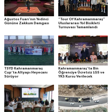
Ağustos Fuarı’nın Yedinci
“Tour Of Kahramanmaraş”
Gününe Zakkum Damgası
Uluslararası Yol Bisikleti
Turnuvası Tamamlandı
TSYD Kahramanmaraş
Kahramanmaraş'ta Bin
Cup’ta Altyapı Heyecanı
Öğrenciye Ücretsiz LGS ve
Sürüyor
YKS Kursu Verilecek