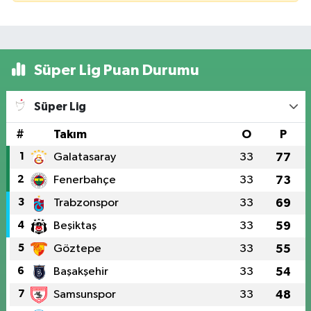
Süper Lig Puan Durumu
Süper Lig
#
Takım
O
P
1
Galatasaray
33
77
2
Fenerbahçe
33
73
3
Trabzonspor
33
69
4
Beşiktaş
33
59
5
Göztepe
33
55
6
Başakşehir
33
54
7
Samsunspor
33
48