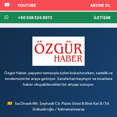
YOUTUBE
ABONE OL
+90 538 526 8973
İLETIŞIM
Özgür Haber, yepyeni temasıyla sizleri buluştururken, sadelik ve
modernizmi bir araya getiriyor. Şatafattan kaçınıyor ve insanlara
haber okuyabilecekleri bir altyapı sunuyor.
İsa Divanlı Mh. Şeyhadil Cd. Platin Sitesi B Blok Kat:8/54
Dulkadiroğlu / Kahramanmaraş