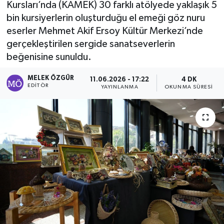
Kursları’nda (KAMEK) 30 farklı atölyede yaklaşık 5
bin kursiyerlerin oluşturduğu el emeği göz nuru
Sağlık
eserler Mehmet Akif Ersoy Kültür Merkezi’nde
gerçekleştirilen sergide sanatseverlerin
Spor
beğenisine sunuldu.
Tarih - Kültür - Sanat - Turizm
MELEK ÖZGÜR
11.06.2026 - 17:22
4 DK
EDITÖR
YAYINLANMA
OKUNMA SÜRESI
Yaşam