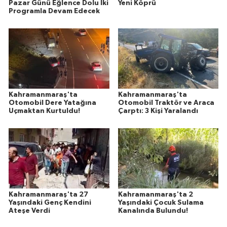
Pazar Günü Eğlence Dolu İki
Yeni Köprü
Programla Devam Edecek
Kahramanmaraş'ta
Kahramanmaraş'ta
Otomobil Dere Yatağına
Otomobil Traktör ve Araca
Uçmaktan Kurtuldu!
Çarptı: 3 Kişi Yaralandı
Kahramanmaraş'ta 27
Kahramanmaraş'ta 2
Yaşındaki Genç Kendini
Yaşındaki Çocuk Sulama
Ateşe Verdi
Kanalında Bulundu!