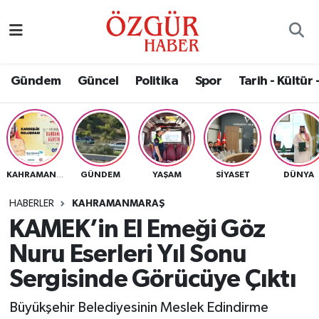
Alısveriş
MODA - GÜZELLİK
Nöbetçi Eczaneler
Gündem
Güncel
Politika
Spor
Tarih - Kültür 
Bilim / Teknoloji
Hava Durumu
Eğitim
Namaz Vakitleri
Ekonomi
Trafik Durumu
GÜNDEM
YAŞAM
SIYASET
DÜNYA
KAHRAMANMARAŞ
Güncel
Süper Lig Puan Durumu ve Fikstür
HABERLER
KAHRAMANMARAŞ
KAMEK’in El Emeği Göz
Gündem
Tüm Manşetler
Nuru Eserleri Yıl Sonu
Magazin
Son Dakika Haberleri
Sergisinde Görücüye Çıktı
Büyükşehir Belediyesinin Meslek Edindirme
Politika
Haber Arşivi