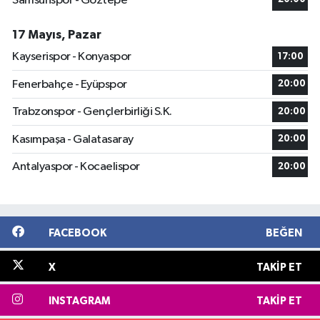
Samsunspor - Göztepe
17 Mayıs, Pazar
Kayserispor - Konyaspor
17:00
Fenerbahçe - Eyüpspor
20:00
Trabzonspor - Gençlerbirliği S.K.
20:00
Kasımpaşa - Galatasaray
20:00
Antalyaspor - Kocaelispor
20:00
FACEBOOK
BEĞEN
X
TAKIP ET
INSTAGRAM
TAKIP ET