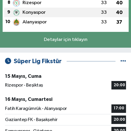
8
Rizespor
33
40
9
Konyaspor
33
40
10
Alanyaspor
33
37
Detaylar için tıklayın
Süper Lig Fikstür
15 Mayıs, Cuma
Rizespor - Beşiktaş
20:00
16 Mayıs, Cumartesi
Fatih Karagümrük - Alanyaspor
17:00
Gaziantep FK - Başakşehir
20:00
20:00