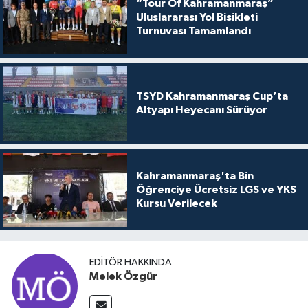
“Tour Of Kahramanmaraş”
Uluslararası Yol Bisikleti
Turnuvası Tamamlandı
TSYD Kahramanmaraş Cup’ta
Altyapı Heyecanı Sürüyor
Kahramanmaraş'ta Bin
Öğrenciye Ücretsiz LGS ve YKS
Kursu Verilecek
EDITÖR HAKKINDA
Melek Özgür