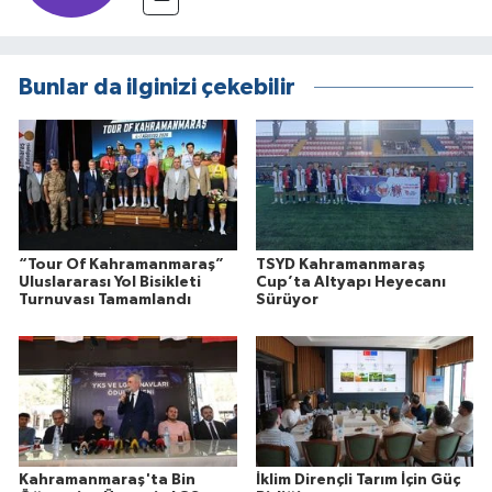
Bunlar da ilginizi çekebilir
“Tour Of Kahramanmaraş”
TSYD Kahramanmaraş
Uluslararası Yol Bisikleti
Cup’ta Altyapı Heyecanı
Turnuvası Tamamlandı
Sürüyor
Kahramanmaraş'ta Bin
İklim Dirençli Tarım İçin Güç