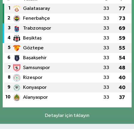
1
Galatasaray
33
77
2
Fenerbahçe
33
73
3
Trabzonspor
33
69
4
Beşiktaş
33
59
5
Göztepe
33
55
6
Başakşehir
33
54
7
Samsunspor
33
48
8
Rizespor
33
40
9
Konyaspor
33
40
10
Alanyaspor
33
37
Detaylar için tıklayın