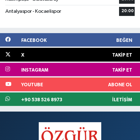
Antalyaspor - Kocaelispor
20:00
FACEBOOK
BEĞEN
X
TAKIP ET
INSTAGRAM
TAKIP ET
YOUTUBE
ABONE OL
+90 538 526 8973
İLETIŞIM