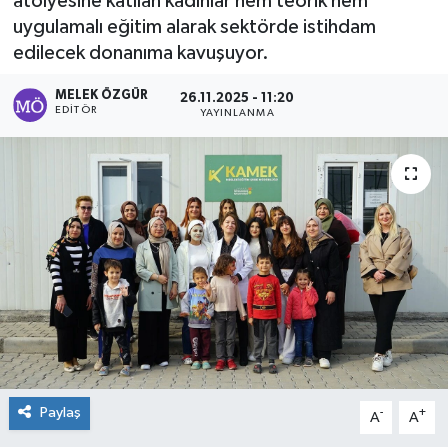
atölyesine katılan kadınlar hem teorik hem
uygulamalı eğitim alarak sektörde istihdam
Sağlık
edilecek donanıma kavuşuyor.
Spor
MELEK ÖZGÜR
26.11.2025 - 11:20
EDITÖR
YAYINLANMA
Tarih - Kültür - Sanat - Turizm
Yaşam
Paylaş
-
+
A
A