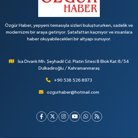
Özgür Haber, yepyeni temasıyla sizleri buluştururken, sadelik ve
modernizmi bir araya getiriyor. Şatafattan kaçınıyor ve insanlara
haber okuyabilecekleri bir altyapı sunuyor.
İsa Divanlı Mh. Şeyhadil Cd. Platin Sitesi B Blok Kat:8/54
Dulkadiroğlu / Kahramanmaraş
+90 538 526 8973
ozgurhaber@hotmail.com