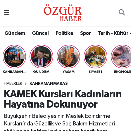
Alısveriş
MODA - GÜZELLİK
Nöbetçi Eczaneler
Gündem
Güncel
Politika
Spor
Tarih - Kültür 
Bilim / Teknoloji
Hava Durumu
Eğitim
Namaz Vakitleri
Ekonomi
Trafik Durumu
GÜNDEM
YAŞAM
SIYASET
EKONOM
KAHRAMANMARAŞ
Güncel
Süper Lig Puan Durumu ve Fikstür
HABERLER
KAHRAMANMARAŞ
KAMEK Kursları Kadınların
Gündem
Tüm Manşetler
Hayatına Dokunuyor
Magazin
Son Dakika Haberleri
Büyükşehir Belediyesinin Meslek Edindirme
Kursları’nda Güzellik ve Saç Bakım Hizmetleri
Politika
Haber Arşivi