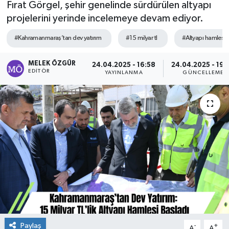
Fırat Görgel, şehir genelinde sürdürülen altyapı
projelerini yerinde incelemeye devam ediyor.
Sağlık
#Kahramanmaraş’tan dev yatırım
#15 milyar tl
#Altyapı hamlesi 
Spor
MELEK ÖZGÜR
24.04.2025 - 16:58
24.04.2025 - 19:
Tarih - Kültür - Sanat - Turizm
EDITÖR
YAYINLANMA
GÜNCELLEME
Yaşam
Paylaş
-
+
A
A