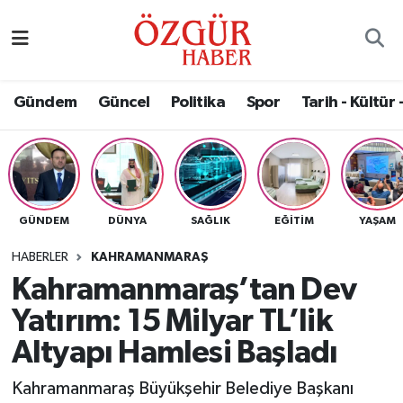
Alısveriş
MODA - GÜZELLİK
Nöbetçi Eczaneler
Gündem
Güncel
Politika
Spor
Tarih - Kültür 
Bilim / Teknoloji
Hava Durumu
Eğitim
Namaz Vakitleri
Ekonomi
Trafik Durumu
GÜNDEM
DÜNYA
SAĞLIK
EĞITIM
YAŞAM
Güncel
Süper Lig Puan Durumu ve Fikstür
HABERLER
KAHRAMANMARAŞ
Kahramanmaraş’tan Dev
Gündem
Tüm Manşetler
Yatırım: 15 Milyar TL’lik
Magazin
Son Dakika Haberleri
Altyapı Hamlesi Başladı
Kahramanmaraş Büyükşehir Belediye Başkanı
Politika
Haber Arşivi