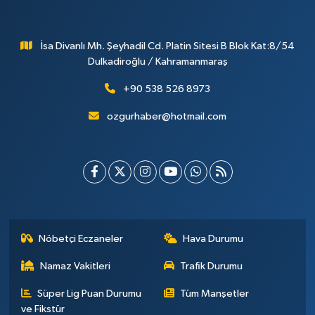
İsa Divanlı Mh. Şeyhadil Cd. Platin Sitesi B Blok Kat:8/54
Dulkadiroğlu / Kahramanmaraş
+90 538 526 8973
ozgurhaber@hotmail.com
Nöbetçi Eczaneler
Hava Durumu
Namaz Vakitleri
Trafik Durumu
Süper Lig Puan Durumu
Tüm Manşetler
ve Fikstür