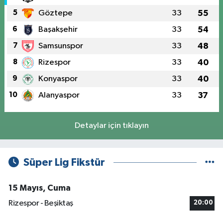
5
Göztepe
33
55
6
Başakşehir
33
54
7
Samsunspor
33
48
8
Rizespor
33
40
9
Konyaspor
33
40
10
Alanyaspor
33
37
Detaylar için tıklayın
Süper Lig Fikstür
15 Mayıs, Cuma
Rizespor - Beşiktaş
20:00