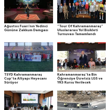
Ağustos Fuarı’nın Yedinci
“Tour Of Kahramanmaraş”
Gününe Zakkum Damgası
Uluslararası Yol Bisikleti
Turnuvası Tamamlandı
TSYD Kahramanmaraş
Kahramanmaraş'ta Bin
Cup’ta Altyapı Heyecanı
Öğrenciye Ücretsiz LGS ve
Sürüyor
YKS Kursu Verilecek