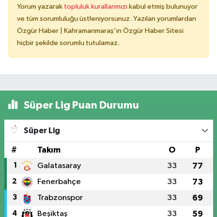
Yorum yazarak
topluluk kurallarımızı
kabul etmiş bulunuyor
ve tüm sorumluluğu üstleniyorsunuz. Yazılan yorumlardan
Özgür Haber | Kahramanmaraş'ın Özgür Haber Sitesi
hiçbir şekilde sorumlu tutulamaz.
Süper Lig Puan Durumu
Süper Lig
#
Takım
O
P
1
Galatasaray
33
77
2
Fenerbahçe
33
73
3
Trabzonspor
33
69
4
Beşiktaş
33
59