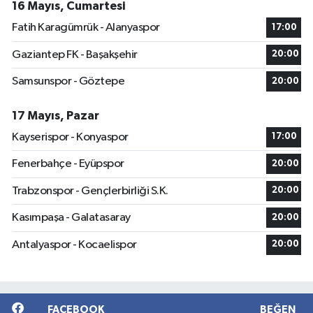
16 Mayıs, Cumartesi
Fatih Karagümrük - Alanyaspor
17:00
Gaziantep FK - Başakşehir
20:00
Samsunspor - Göztepe
20:00
17 Mayıs, Pazar
Kayserispor - Konyaspor
17:00
Fenerbahçe - Eyüpspor
20:00
Trabzonspor - Gençlerbirliği S.K.
20:00
Kasımpaşa - Galatasaray
20:00
Antalyaspor - Kocaelispor
20:00
FACEBOOK
BEĞEN