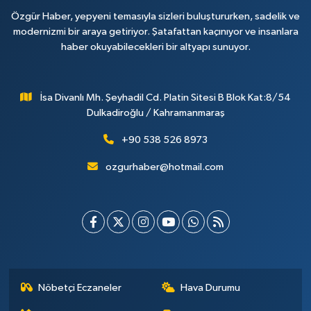
Özgür Haber, yepyeni temasıyla sizleri buluştururken, sadelik ve
modernizmi bir araya getiriyor. Şatafattan kaçınıyor ve insanlara
haber okuyabilecekleri bir altyapı sunuyor.
İsa Divanlı Mh. Şeyhadil Cd. Platin Sitesi B Blok Kat:8/54
Dulkadiroğlu / Kahramanmaraş
+90 538 526 8973
ozgurhaber@hotmail.com
Nöbetçi Eczaneler
Hava Durumu