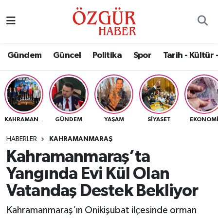
Alısveriş
MODA - GÜZELLİK
Nöbetçi Eczaneler
Gündem
Güncel
Politika
Spor
Tarih - Kültür 
Bilim / Teknoloji
Hava Durumu
Eğitim
Namaz Vakitleri
Ekonomi
Trafik Durumu
GÜNDEM
YAŞAM
SIYASET
EKONOM
KAHRAMANMARAŞ
Güncel
Süper Lig Puan Durumu ve Fikstür
HABERLER
KAHRAMANMARAŞ
Kahramanmaraş’ta
Gündem
Tüm Manşetler
Yangında Evi Kül Olan
Magazin
Son Dakika Haberleri
Vatandaş Destek Bekliyor
Kahramanmaraş’ın Onikişubat ilçesinde orman
Politika
Haber Arşivi