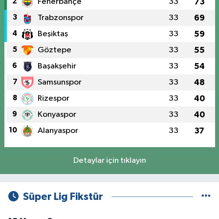
2
Fenerbahçe
33
73
3
Trabzonspor
33
69
4
Beşiktaş
33
59
5
Göztepe
33
55
6
Başakşehir
33
54
7
Samsunspor
33
48
8
Rizespor
33
40
9
Konyaspor
33
40
10
Alanyaspor
33
37
Detaylar için tıklayın
Süper Lig Fikstür