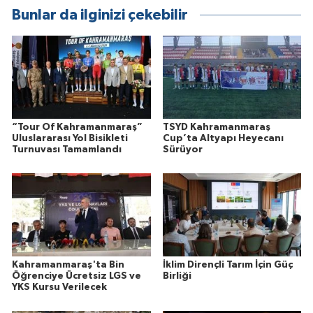
Bunlar da ilginizi çekebilir
“Tour Of Kahramanmaraş”
TSYD Kahramanmaraş
Uluslararası Yol Bisikleti
Cup’ta Altyapı Heyecanı
Turnuvası Tamamlandı
Sürüyor
Kahramanmaraş'ta Bin
İklim Dirençli Tarım İçin Güç
Öğrenciye Ücretsiz LGS ve
Birliği
YKS Kursu Verilecek