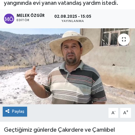
yangınında evi yanan vatandaş yardım istedi.
Sağlık
MELEK ÖZGÜR
02.08.2025 - 15:05
EDITÖR
YAYINLANMA
Spor
Tarih - Kültür - Sanat - Turizm
Yaşam
Paylaş
-
+
A
A
Geçtiğimiz günlerde Çakırdere ve Çamlıbel