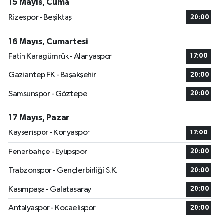
15 Mayıs, Cuma
Rizespor - Beşiktaş
20:00
16 Mayıs, Cumartesi
Fatih Karagümrük - Alanyaspor
17:00
Gaziantep FK - Başakşehir
20:00
Samsunspor - Göztepe
20:00
17 Mayıs, Pazar
Kayserispor - Konyaspor
17:00
Fenerbahçe - Eyüpspor
20:00
Trabzonspor - Gençlerbirliği S.K.
20:00
Kasımpaşa - Galatasaray
20:00
Antalyaspor - Kocaelispor
20:00