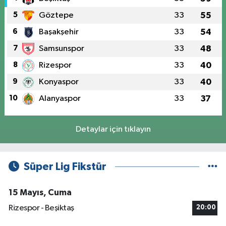
5
Göztepe
33
55
6
Başakşehir
33
54
7
Samsunspor
33
48
8
Rizespor
33
40
9
Konyaspor
33
40
10
Alanyaspor
33
37
Detaylar için tıklayın
Süper Lig Fikstür
15 Mayıs, Cuma
Rizespor - Beşiktaş
20:00