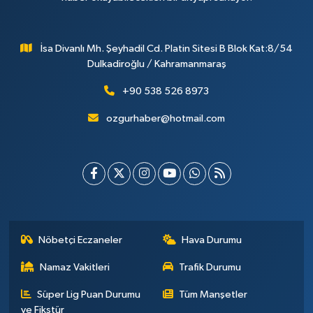
İsa Divanlı Mh. Şeyhadil Cd. Platin Sitesi B Blok Kat:8/54
Dulkadiroğlu / Kahramanmaraş
+90 538 526 8973
ozgurhaber@hotmail.com
Nöbetçi Eczaneler
Hava Durumu
Namaz Vakitleri
Trafik Durumu
Süper Lig Puan Durumu
Tüm Manşetler
ve Fikstür