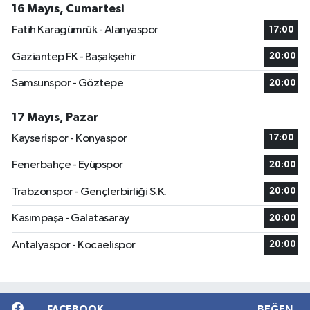
16 Mayıs, Cumartesi
Fatih Karagümrük - Alanyaspor
17:00
Gaziantep FK - Başakşehir
20:00
Samsunspor - Göztepe
20:00
17 Mayıs, Pazar
Kayserispor - Konyaspor
17:00
Fenerbahçe - Eyüpspor
20:00
Trabzonspor - Gençlerbirliği S.K.
20:00
Kasımpaşa - Galatasaray
20:00
Antalyaspor - Kocaelispor
20:00
FACEBOOK
BEĞEN