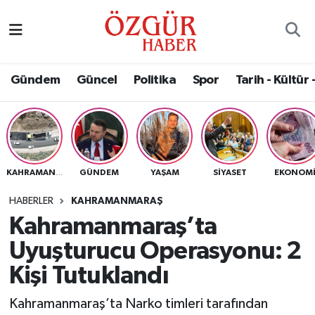
Alısveriş
MODA - GÜZELLİK
Nöbetçi Eczaneler
Gündem
Güncel
Politika
Spor
Tarih - Kültür 
Bilim / Teknoloji
Hava Durumu
Eğitim
Namaz Vakitleri
Ekonomi
Trafik Durumu
GÜNDEM
YAŞAM
SIYASET
EKONOM
KAHRAMANMARAŞ
Güncel
Süper Lig Puan Durumu ve Fikstür
HABERLER
KAHRAMANMARAŞ
Kahramanmaraş’ta
Gündem
Tüm Manşetler
Uyuşturucu Operasyonu: 2
Magazin
Son Dakika Haberleri
Kişi Tutuklandı
Kahramanmaraş’ta Narko timleri tarafından
Politika
Haber Arşivi