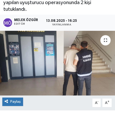
yapılan uyuşturucu operasyonunda 2 kişi
tutuklandı.
Sağlık
MELEK ÖZGÜR
13.08.2025 - 16:25
Spor
EDITÖR
YAYINLANMA
Tarih - Kültür - Sanat - Turizm
Yaşam
Paylaş
-
+
A
A