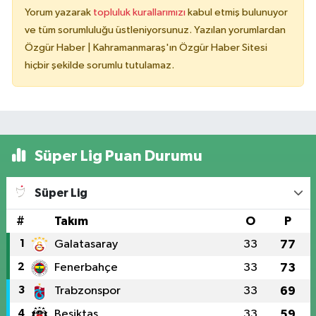
Yorum yazarak
topluluk kurallarımızı
kabul etmiş bulunuyor
ve tüm sorumluluğu üstleniyorsunuz. Yazılan yorumlardan
Özgür Haber | Kahramanmaraş'ın Özgür Haber Sitesi
hiçbir şekilde sorumlu tutulamaz.
Süper Lig Puan Durumu
Süper Lig
#
Takım
O
P
1
Galatasaray
33
77
2
Fenerbahçe
33
73
3
Trabzonspor
33
69
4
Beşiktaş
33
59