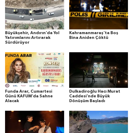
Büyükşehir, Andırın’da Yol
Kahramanmaraş'ta Boş
Yatırımlarını Artırarak
Bina Aniden Çöktü
Sürdürüyor
Funda Arar, Cumartesi
Dulkadiroğlu Hacı Murat
Günü KAFUM’da Sahne
Caddesi’nde Büyük
Alacak
Dönüşüm Başladı