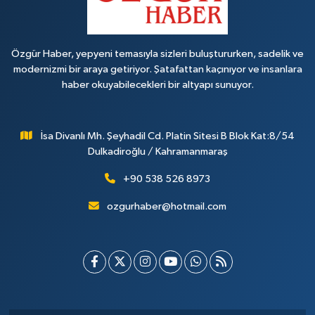
Özgür Haber, yepyeni temasıyla sizleri buluştururken, sadelik ve
modernizmi bir araya getiriyor. Şatafattan kaçınıyor ve insanlara
haber okuyabilecekleri bir altyapı sunuyor.
İsa Divanlı Mh. Şeyhadil Cd. Platin Sitesi B Blok Kat:8/54
Dulkadiroğlu / Kahramanmaraş
+90 538 526 8973
ozgurhaber@hotmail.com