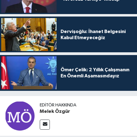
Dervişoğlu: İhanet Belgesini
Kabul Etmeyeceğiz
Ömer Çelik: 2 Yıllık Çalışmanın
En Önemli Aşamasındayız
EDITÖR HAKKINDA
Melek Özgür