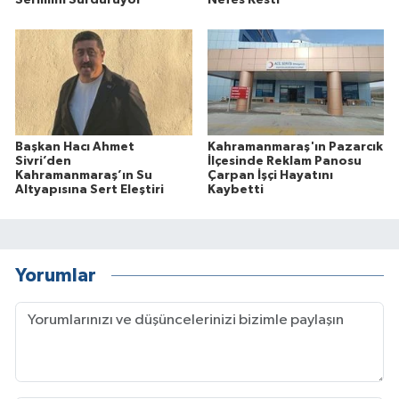
Başkan Hacı Ahmet
Kahramanmaraş'ın Pazarcık
Sivri’den
İlçesinde Reklam Panosu
Kahramanmaraş’ın Su
Çarpan İşçi Hayatını
Altyapısına Sert Eleştiri
Kaybetti
Yorumlar