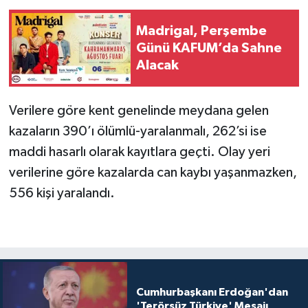
Madrigal, Perşembe
Günü KAFUM’da Sahne
Alacak
Verilere göre kent genelinde meydana gelen
kazaların 390’ı ölümlü-yaralanmalı, 262’si ise
maddi hasarlı olarak kayıtlara geçti. Olay yeri
verilerine göre kazalarda can kaybı yaşanmazken,
556 kişi yaralandı.
Cumhurbaşkanı Erdoğan'dan
'Terörsüz Türkiye' Mesajı