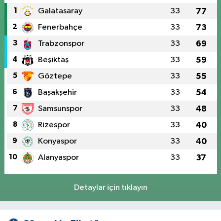
1
Galatasaray
33
77
2
Fenerbahçe
33
73
3
Trabzonspor
33
69
4
Beşiktaş
33
59
5
Göztepe
33
55
6
Başakşehir
33
54
7
Samsunspor
33
48
8
Rizespor
33
40
9
Konyaspor
33
40
10
Alanyaspor
33
37
Detaylar için tıklayın