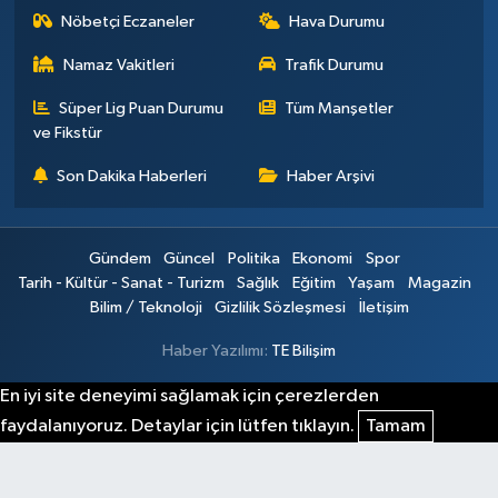
Nöbetçi Eczaneler
Hava Durumu
Namaz Vakitleri
Trafik Durumu
Süper Lig Puan Durumu
Tüm Manşetler
ve Fikstür
Son Dakika Haberleri
Haber Arşivi
Gündem
Güncel
Politika
Ekonomi
Spor
Tarih - Kültür - Sanat - Turizm
Sağlık
Eğitim
Yaşam
Magazin
Bilim / Teknoloji
Gizlilik Sözleşmesi
İletişim
Haber Yazılımı:
TE Bilişim
En iyi site deneyimi sağlamak için çerezlerden
faydalanıyoruz. Detaylar için lütfen tıklayın.
Tamam