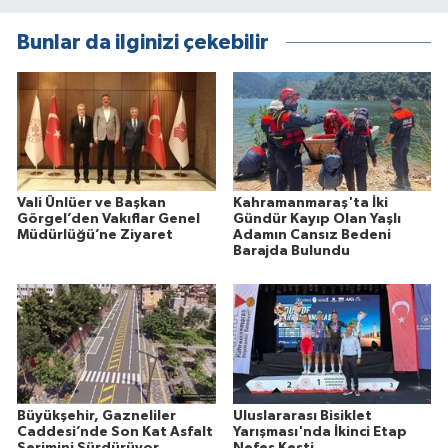
Bunlar da ilginizi çekebilir
Vali Ünlüer ve Başkan
Kahramanmaraş'ta İki
Görgel’den Vakıflar Genel
Gündür Kayıp Olan Yaşlı
Müdürlüğü’ne Ziyaret
Adamın Cansız Bedeni
Barajda Bulundu
Büyükşehir, Gazneliler
Uluslararası Bisiklet
Caddesi’nde Son Kat Asfalt
Yarışması'nda İkinci Etap
Serimini Sürdürüyor
Nefes Kesti