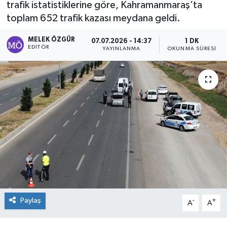
trafik istatistiklerine göre, Kahramanmaraş’ta
toplam 652 trafik kazası meydana geldi.
Sağlık
MELEK ÖZGÜR
07.07.2026 - 14:37
1 DK
Spor
EDITÖR
YAYINLANMA
OKUNMA SÜRESI
Tarih - Kültür - Sanat - Turizm
Yaşam
Paylaş
-
+
A
A