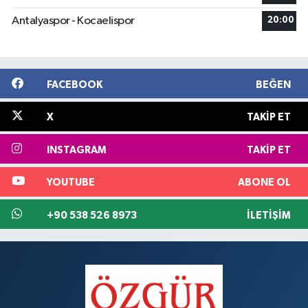
Antalyaspor - Kocaelispor
20:00
FACEBOOK
BEĞEN
X
TAKIP ET
INSTAGRAM
TAKIP ET
YOUTUBE
ABONE OL
+90 538 526 8973
İLETIŞIM