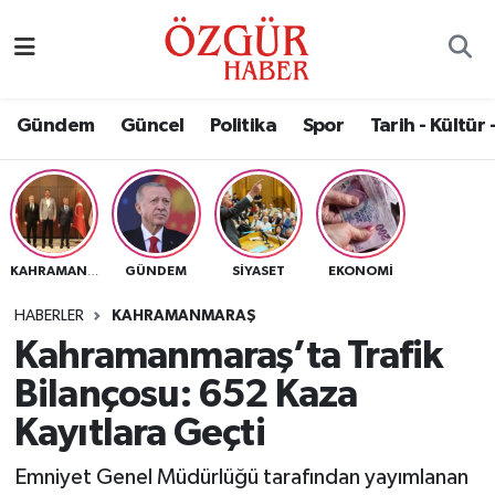
Alısveriş
MODA - GÜZELLİK
Nöbetçi Eczaneler
Gündem
Güncel
Politika
Spor
Tarih - Kültür 
Bilim / Teknoloji
Hava Durumu
Eğitim
Namaz Vakitleri
Ekonomi
Trafik Durumu
GÜNDEM
SIYASET
EKONOMI
KAHRAMANMARAŞ
Güncel
Süper Lig Puan Durumu ve Fikstür
HABERLER
KAHRAMANMARAŞ
Kahramanmaraş’ta Trafik
Gündem
Tüm Manşetler
Bilançosu: 652 Kaza
Magazin
Son Dakika Haberleri
Kayıtlara Geçti
Emniyet Genel Müdürlüğü tarafından yayımlanan
Politika
Haber Arşivi