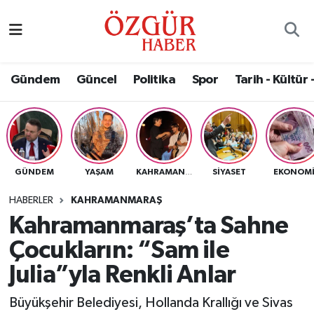
Alısveriş
MODA - GÜZELLİK
Nöbetçi Eczaneler
Gündem
Güncel
Politika
Spor
Tarih - Kültür 
Bilim / Teknoloji
Hava Durumu
Eğitim
Namaz Vakitleri
Ekonomi
Trafik Durumu
GÜNDEM
YAŞAM
SIYASET
EKONOM
KAHRAMANMARAŞ
Güncel
Süper Lig Puan Durumu ve Fikstür
HABERLER
KAHRAMANMARAŞ
Kahramanmaraş’ta Sahne
Gündem
Tüm Manşetler
Çocukların: “Sam ile
Magazin
Son Dakika Haberleri
Julia”yla Renkli Anlar
Büyükşehir Belediyesi, Hollanda Krallığı ve Sivas
Politika
Haber Arşivi