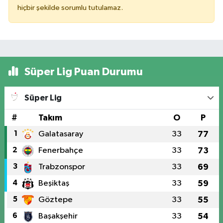
hiçbir şekilde sorumlu tutulamaz.
Süper Lig Puan Durumu
Süper Lig
#
Takım
O
P
1
Galatasaray
33
77
2
Fenerbahçe
33
73
3
Trabzonspor
33
69
4
Beşiktaş
33
59
5
Göztepe
33
55
6
Başakşehir
33
54