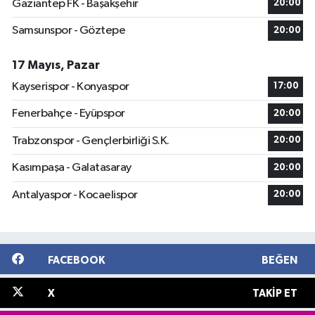
Gaziantep FK - Başakşehir
20:00
Samsunspor - Göztepe
20:00
17 Mayıs, Pazar
Kayserispor - Konyaspor
17:00
Fenerbahçe - Eyüpspor
20:00
Trabzonspor - Gençlerbirliği S.K.
20:00
Kasımpaşa - Galatasaray
20:00
Antalyaspor - Kocaelispor
20:00
FACEBOOK
BEĞEN
X
TAKIP ET