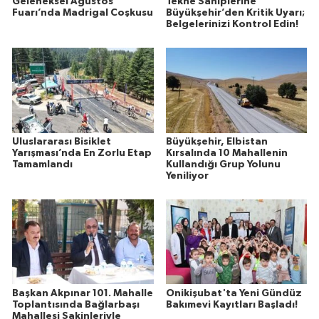
Geleneksel Ağustos
Tekne Sahiplerine
Fuarı’nda Madrigal Coşkusu
Büyükşehir’den Kritik Uyarı;
Belgelerinizi Kontrol Edin!
Uluslararası Bisiklet
Büyükşehir, Elbistan
Yarışması’nda En Zorlu Etap
Kırsalında 10 Mahallenin
Tamamlandı
Kullandığı Grup Yolunu
Yeniliyor
Başkan Akpınar 101. Mahalle
Onikişubat'ta Yeni Gündüz
Toplantısında Bağlarbaşı
Bakımevi Kayıtları Başladı!
Mahallesi Sakinleriyle