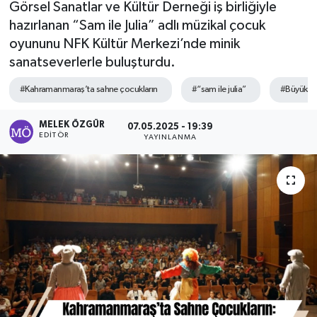
Görsel Sanatlar ve Kültür Derneği iş birliğiyle
hazırlanan “Sam ile Julia” adlı müzikal çocuk
Sağlık
oyununu NFK Kültür Merkezi’nde minik
sanatseverlerle buluşturdu.
Spor
#Kahramanmaraş’ta sahne çocukların
#“sam ile julia”
#Büyükşeh
Tarih - Kültür - Sanat - Turizm
MELEK ÖZGÜR
07.05.2025 - 19:39
Yaşam
EDITÖR
YAYINLANMA