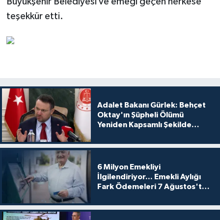
Büyükşehir Belediyesi ve emeği geçen herkese
teşekkür etti.
Adalet Bakanı Gürlek: Behçet
Oktay'ın Şüpheli Ölümü
Yeniden Kapsamlı Şekilde
İncelenecek
6 Milyon Emekliyi
İlgilendiriyor... Emekli Aylığı
Fark Ödemeleri 7 Ağustos'ta
Hesaplarda