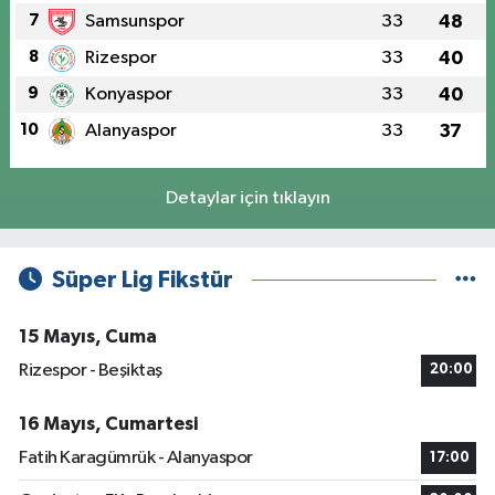
7
Samsunspor
33
48
8
Rizespor
33
40
9
Konyaspor
33
40
10
Alanyaspor
33
37
Detaylar için tıklayın
Süper Lig Fikstür
15 Mayıs, Cuma
Rizespor - Beşiktaş
20:00
16 Mayıs, Cumartesi
Fatih Karagümrük - Alanyaspor
17:00