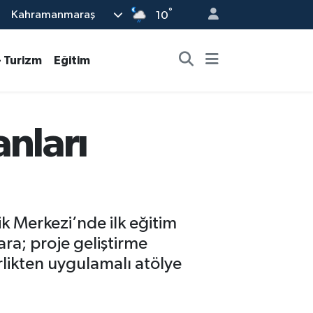
°
Kahramanmaraş
10
- Turizm
Eğitim
nları
k Merkezi’nde ilk eğitim
ra; proje geliştirme
rlikten uygulamalı atölye