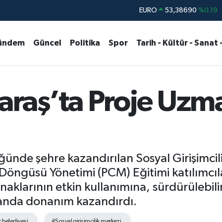
STERLİN
61,60380
%0.18
G.ALTIN
6862,09000
%0.19
ündem
Güncel
Politika
Spor
Tarih - Kültür - Sanat 
BİST100
14.598,00
%0
BITCOIN
79.591,74
%-1.82
DOLAR
45,43620
%0.02
aş’ta Proje Uzma
EURO
53,38690
%0.19
ünde şehre kazandırılan Sosyal Girişimcili
öngüsü Yönetimi (PCM) Eğitimi katılımcıla
aklarının etkin kullanımına, sürdürülebili
landa donanım kazandırdı.
 belediyesi
#Sosyal girişimcilik merkezi