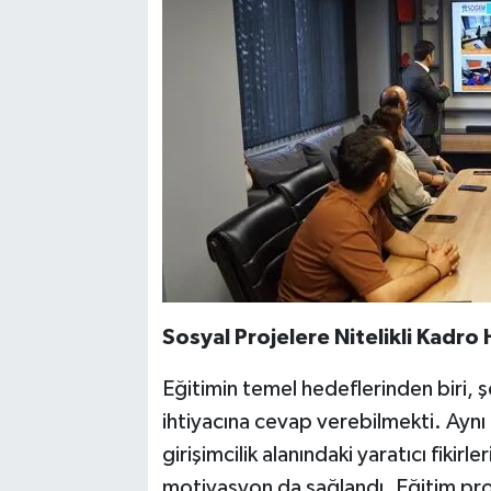
Sosyal Projelere Nitelikli Kadro H
Eğitimin temel hedeflerinden biri, şe
ihtiyacına cevap verebilmekti. Aynı 
girişimcilik alanındaki yaratıcı fikirle
motivasyon da sağlandı. Eğitim pro