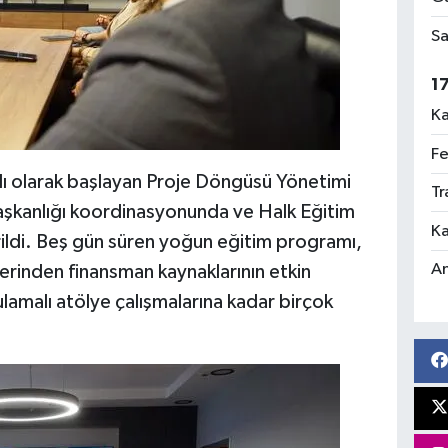
Sa
1
Ka
Fe
lı olarak başlayan Proje Döngüsü Yönetimi
Tr
 Başkanlığı koordinasyonunda ve Halk Eğitim
Ka
rildi. Beş gün süren yoğun eğitim programı,
An
klerinden finansman kaynaklarının etkin
ulamalı atölye çalışmalarına kadar birçok