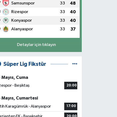
7
Samsunspor
33
48
8
Rizespor
33
40
9
Konyaspor
33
40
0
Alanyaspor
33
37
Detaylar için tıklayın
Süper Lig Fikstür
5 Mayıs, Cuma
zespor - Beşiktaş
20:00
6 Mayıs, Cumartesi
tih Karagümrük - Alanyaspor
17:00
ziantep FK - Başakşehir
20:00