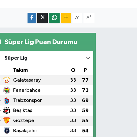
-
+
A
A
Süper Lig Puan Durumu
Süper Lig
#
Takım
O
P
1
Galatasaray
33
77
2
Fenerbahçe
33
73
3
Trabzonspor
33
69
4
Beşiktaş
33
59
5
Göztepe
33
55
6
Başakşehir
33
54