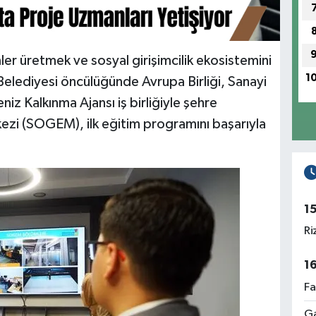
ler üretmek ve sosyal girişimcilik ekosistemini
1
elediyesi öncülüğünde Avrupa Birliği, Sanayi
iz Kalkınma Ajansı iş birliğiyle şehre
rkezi (SOGEM), ilk eğitim programını başarıyla
1
Ri
1
Fa
Ga