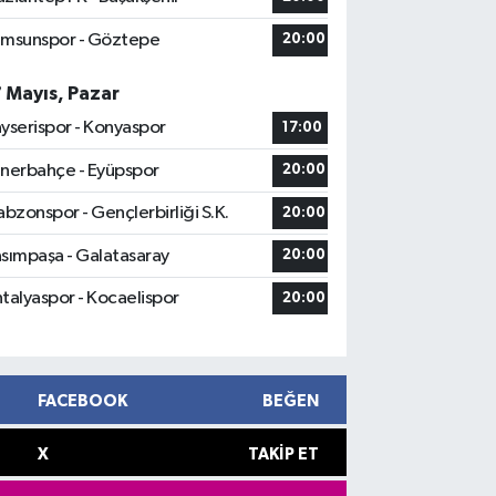
msunspor - Göztepe
20:00
7 Mayıs, Pazar
yserispor - Konyaspor
17:00
nerbahçe - Eyüpspor
20:00
abzonspor - Gençlerbirliği S.K.
20:00
sımpaşa - Galatasaray
20:00
talyaspor - Kocaelispor
20:00
FACEBOOK
BEĞEN
X
TAKIP ET