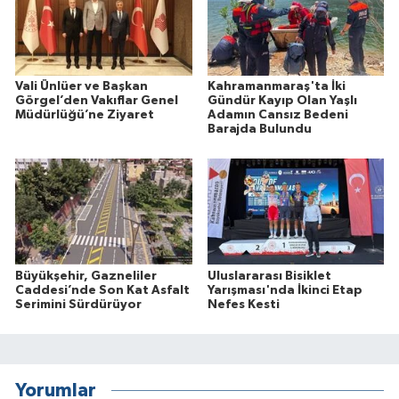
Vali Ünlüer ve Başkan
Kahramanmaraş'ta İki
Görgel’den Vakıflar Genel
Gündür Kayıp Olan Yaşlı
Müdürlüğü’ne Ziyaret
Adamın Cansız Bedeni
Barajda Bulundu
Büyükşehir, Gazneliler
Uluslararası Bisiklet
Caddesi’nde Son Kat Asfalt
Yarışması'nda İkinci Etap
Serimini Sürdürüyor
Nefes Kesti
Yorumlar