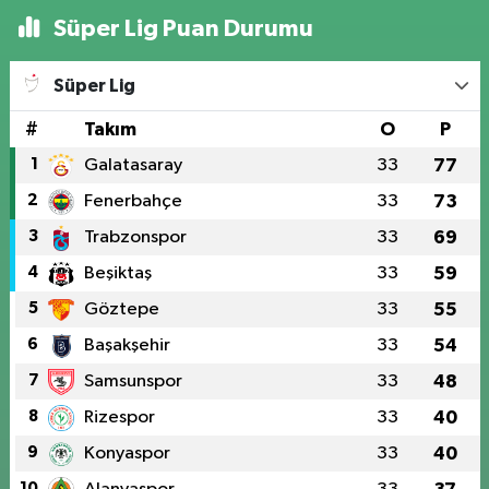
Süper Lig Puan Durumu
Süper Lig
#
Takım
O
P
1
Galatasaray
33
77
2
Fenerbahçe
33
73
3
Trabzonspor
33
69
4
Beşiktaş
33
59
5
Göztepe
33
55
6
Başakşehir
33
54
7
Samsunspor
33
48
8
Rizespor
33
40
9
Konyaspor
33
40
10