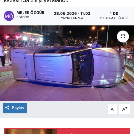
kazasında 2 kişi yaralandı.
Sağlık
MELEK ÖZGÜR
28.06.2026 - 11:03
1 DK
EDITÖR
YAYINLANMA
OKUNMA SÜRESI
Spor
Tarih - Kültür - Sanat - Turizm
Yaşam
Paylaş
-
+
A
A