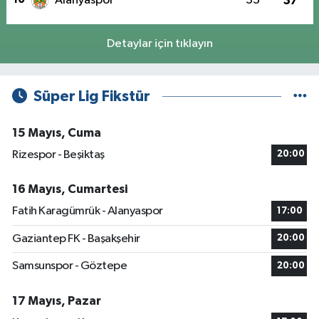
Alanyaspor
33
37
Detaylar için tıklayın
Süper Lig Fikstür
15 Mayıs, Cuma
Rizespor - Beşiktaş
20:00
16 Mayıs, Cumartesi
Fatih Karagümrük - Alanyaspor
17:00
Gaziantep FK - Başakşehir
20:00
Samsunspor - Göztepe
20:00
17 Mayıs, Pazar