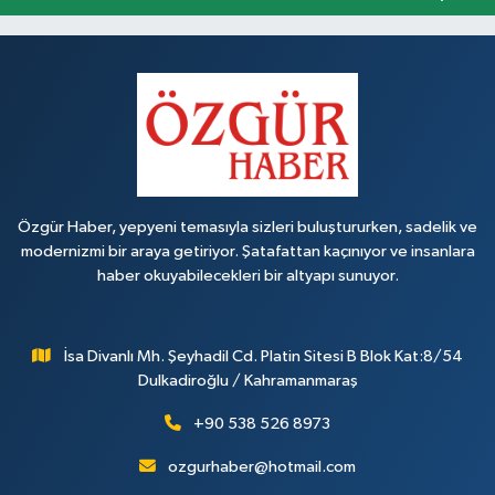
Özgür Haber, yepyeni temasıyla sizleri buluştururken, sadelik ve
modernizmi bir araya getiriyor. Şatafattan kaçınıyor ve insanlara
haber okuyabilecekleri bir altyapı sunuyor.
İsa Divanlı Mh. Şeyhadil Cd. Platin Sitesi B Blok Kat:8/54
Dulkadiroğlu / Kahramanmaraş
+90 538 526 8973
ozgurhaber@hotmail.com