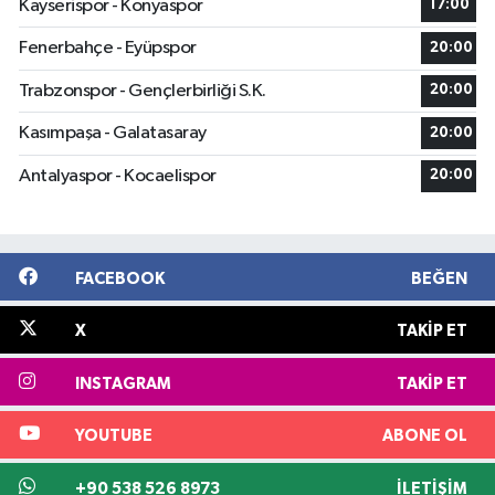
Kayserispor - Konyaspor
17:00
Fenerbahçe - Eyüpspor
20:00
Trabzonspor - Gençlerbirliği S.K.
20:00
Kasımpaşa - Galatasaray
20:00
Antalyaspor - Kocaelispor
20:00
FACEBOOK
BEĞEN
X
TAKIP ET
INSTAGRAM
TAKIP ET
YOUTUBE
ABONE OL
+90 538 526 8973
İLETIŞIM