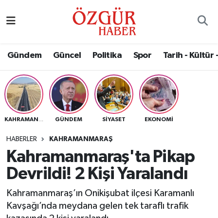
Alısveriş
MODA - GÜZELLİK
Nöbetçi Eczaneler
Gündem
Güncel
Politika
Spor
Tarih - Kültür 
Bilim / Teknoloji
Hava Durumu
Eğitim
Namaz Vakitleri
Ekonomi
Trafik Durumu
GÜNDEM
SIYASET
EKONOMI
KAHRAMANMARAŞ
Güncel
Süper Lig Puan Durumu ve Fikstür
HABERLER
KAHRAMANMARAŞ
Kahramanmaraş'ta Pikap
Gündem
Tüm Manşetler
Devrildi! 2 Kişi Yaralandı
Magazin
Son Dakika Haberleri
Kahramanmaraş’ın Onikişubat ilçesi Karamanlı
Kavşağı’nda meydana gelen tek taraflı trafik
Politika
Haber Arşivi