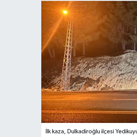
Sağlık
Spor
Tarih - Kültür - Sanat - Turizm
Yaşam
İlk kaza, Dulkadiroğlu ilçesi Yediku