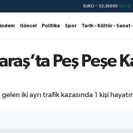
STERLİN
61,60380
%0.18
G.ALTIN
6862,09000
%0.19
ündem
Güncel
Politika
Spor
Tarih - Kültür - Sanat 
BİST100
14.598,00
%0
BITCOIN
79.591,74
%-1.82
DOLAR
45,43620
%0.02
aş’ta Peş Peşe Kaz
EURO
53,38690
%0.19
n iki ayrı trafik kazasında 1 kişi hayatın