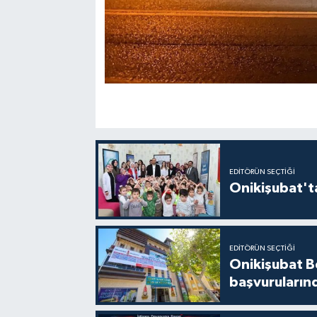
EDITÖRÜN SEÇTIĞI
Onikişubat'ta
EDITÖRÜN SEÇTIĞI
Onikişubat Be
başvuruların