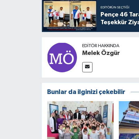
EDITÖRÜN SEÇTIĞI
Pençe 46 Tar
Teşekkür Ziy
EDITÖR HAKKINDA
Melek Özgür
Bunlar da ilginizi çekebilir