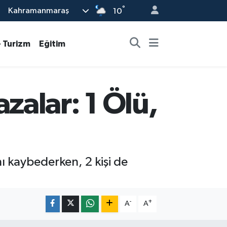
°
Kahramanmaraş
10
- Turizm
Eğitim
alar: 1 Ölü,
ı kaybederken, 2 kişi de
-
+
A
A