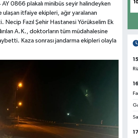
1
 AY 0866 plakalı minibüs seyir halindeyken
 ulaşan itfaiye ekipleri, ağır yaralanan
ti. Necip Fazıl Şehir Hastanesi Yörükselim Ek
dırılan A.K., doktorların tüm müdahalesine
ybetti. Kaza sonrası jandarma ekipleri olayla
1
Ri
1
Fa
Ga
Sa
1