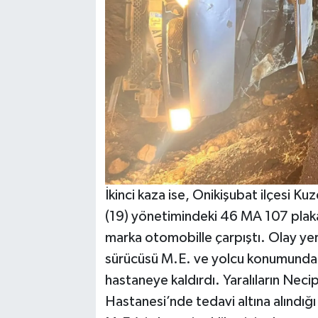
İkinci kaza ise, Onikişubat ilçesi 
(19) yönetimindeki 46 MA 107 plaka
marka otomobille çarpıştı. Olay yeri
sürücüsü M.E. ve yolcu konumundaki 
hastaneye kaldırdı. Yaralıların Nec
Hastanesi’nde tedavi altına alındığı 