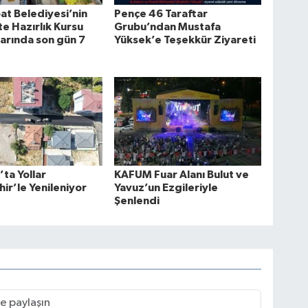
at Belediyesi’nin
Pençe 46 Taraftar
te Hazırlık Kursu
Grubu’ndan Mustafa
arında son gün 7
Yüksek’e Teşekkür Ziyareti
’ta Yollar
KAFUM Fuar Alanı Bulut ve
ir’le Yenileniyor
Yavuz’un Ezgileriyle
Şenlendi