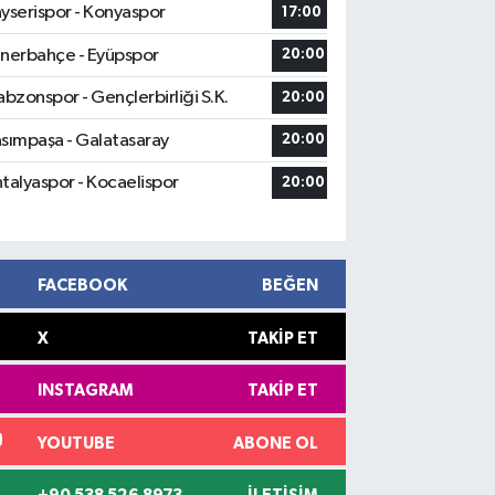
yserispor - Konyaspor
17:00
nerbahçe - Eyüpspor
20:00
abzonspor - Gençlerbirliği S.K.
20:00
sımpaşa - Galatasaray
20:00
talyaspor - Kocaelispor
20:00
FACEBOOK
BEĞEN
X
TAKIP ET
INSTAGRAM
TAKIP ET
YOUTUBE
ABONE OL