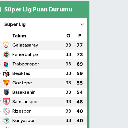
Süper Lig Puan Durumu
Süper Lig
#
Takım
O
P
1
Galatasaray
33
77
2
Fenerbahçe
33
73
3
Trabzonspor
33
69
4
Beşiktaş
33
59
5
Göztepe
33
55
6
Başakşehir
33
54
7
Samsunspor
33
48
8
Rizespor
33
40
9
Konyaspor
33
40