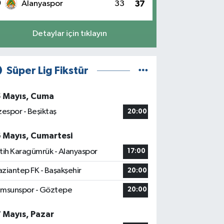
0
Alanyaspor
33
37
Detaylar için tıklayın
Süper Lig Fikstür
5 Mayıs, Cuma
zespor - Beşiktaş
20:00
6 Mayıs, Cumartesi
tih Karagümrük - Alanyaspor
17:00
ziantep FK - Başakşehir
20:00
msunspor - Göztepe
20:00
7 Mayıs, Pazar