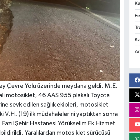
Ka
Fe
Tr
Ka
An
Kuzey Çevre Yolu üzerinde meydana geldi. M.E.
lı motosiklet, 46 AAS 955 plakalı Toyota
ne sevk edilen sağlık ekipleri, motosiklet
V.H. (19) ilk müdahalelerini yaptıktan sonra
ip Fazıl Şehir Hastanesi Yörükselim Ek Hizmet
bildirildi. Yaralılardan motosiklet sürücüsü