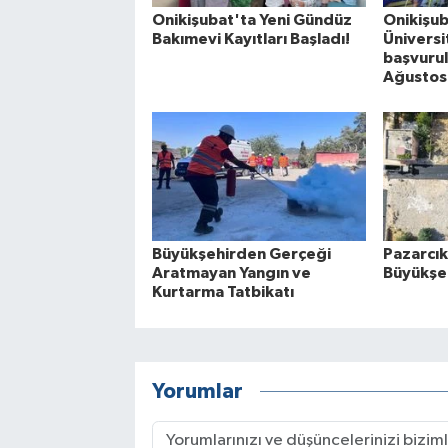
Onikişubat'ta Yeni Gündüz
Onikişub
Bakımevi Kayıtları Başladı!
Üniversi
başvurul
Ağustos
Büyükşehirden Gerçeği
Pazarcık
Aratmayan Yangın ve
Büyükşeh
Kurtarma Tatbikatı
Yorumlar