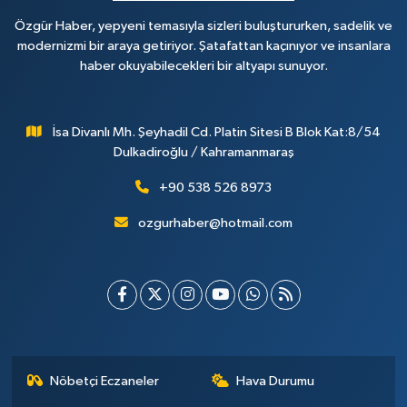
Özgür Haber, yepyeni temasıyla sizleri buluştururken, sadelik ve
modernizmi bir araya getiriyor. Şatafattan kaçınıyor ve insanlara
haber okuyabilecekleri bir altyapı sunuyor.
İsa Divanlı Mh. Şeyhadil Cd. Platin Sitesi B Blok Kat:8/54
Dulkadiroğlu / Kahramanmaraş
+90 538 526 8973
ozgurhaber@hotmail.com
Nöbetçi Eczaneler
Hava Durumu