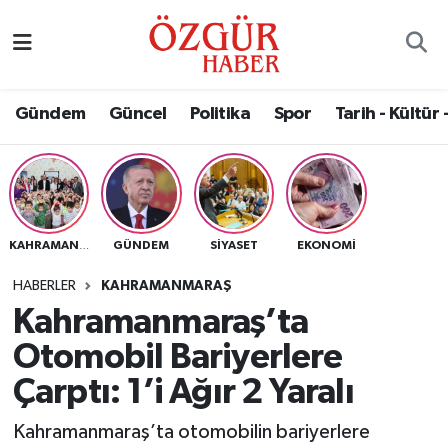
Alısveriş
MODA - GÜZELLİK
Nöbetçi Eczaneler
Gündem
Güncel
Politika
Spor
Tarih - Kültür 
Bilim / Teknoloji
Hava Durumu
Eğitim
Namaz Vakitleri
Ekonomi
Trafik Durumu
GÜNDEM
SIYASET
EKONOMI
KAHRAMANMARAŞ
Güncel
Süper Lig Puan Durumu ve Fikstür
HABERLER
KAHRAMANMARAŞ
Kahramanmaraş’ta
Gündem
Tüm Manşetler
Otomobil Bariyerlere
Magazin
Son Dakika Haberleri
Çarptı: 1’i Ağır 2 Yaralı
Kahramanmaraş’ta otomobilin bariyerlere
Politika
Haber Arşivi