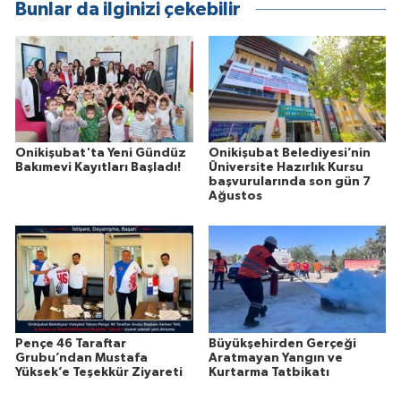
Bunlar da ilginizi çekebilir
Onikişubat'ta Yeni Gündüz
Onikişubat Belediyesi’nin
Bakımevi Kayıtları Başladı!
Üniversite Hazırlık Kursu
başvurularında son gün 7
Ağustos
Pençe 46 Taraftar
Büyükşehirden Gerçeği
Grubu’ndan Mustafa
Aratmayan Yangın ve
Yüksek’e Teşekkür Ziyareti
Kurtarma Tatbikatı