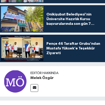
Onikişubat Belediyesi’nin
Üniversite Hazırlık Kursu
başvurularında son gün 7
Ağustos
Pençe 46 Taraftar Grubu’ndan
Mustafa Yüksek’e Teşekkür
Ziyareti
EDITÖR HAKKINDA
Melek Özgür