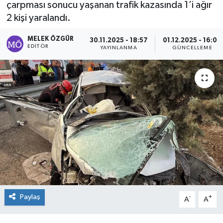
çarpması sonucu yaşanan trafik kazasında 1’i ağır
2 kişi yaralandı.
Sağlık
MELEK ÖZGÜR
30.11.2025 - 18:57
01.12.2025 - 16:00
Spor
EDITÖR
YAYINLANMA
GÜNCELLEME
Tarih - Kültür - Sanat - Turizm
Yaşam
Paylaş
-
+
A
A