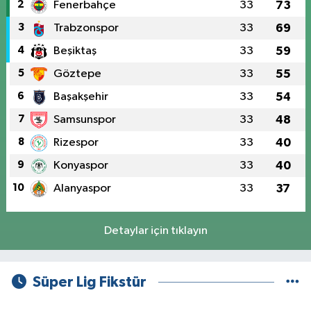
2
Fenerbahçe
33
73
3
Trabzonspor
33
69
4
Beşiktaş
33
59
5
Göztepe
33
55
6
Başakşehir
33
54
7
Samsunspor
33
48
8
Rizespor
33
40
9
Konyaspor
33
40
10
Alanyaspor
33
37
Detaylar için tıklayın
Süper Lig Fikstür