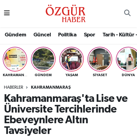
Alısveriş
MODA - GÜZELLİK
Nöbetçi Eczaneler
Gündem
Güncel
Politika
Spor
Tarih - Kültür 
Bilim / Teknoloji
Hava Durumu
Eğitim
Namaz Vakitleri
Ekonomi
Trafik Durumu
GÜNDEM
YAŞAM
SIYASET
DÜNYA
KAHRAMANMARAŞ
Güncel
Süper Lig Puan Durumu ve Fikstür
HABERLER
KAHRAMANMARAŞ
Kahramanmaraş'ta Lise ve
Gündem
Tüm Manşetler
Üniversite Tercihlerinde
Magazin
Son Dakika Haberleri
Ebeveynlere Altın
Tavsiyeler
Politika
Haber Arşivi