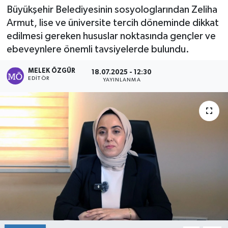
Büyükşehir Belediyesinin sosyologlarından Zeliha
Sağlık
Armut, lise ve üniversite tercih döneminde dikkat
edilmesi gereken hususlar noktasında gençler ve
Spor
ebeveynlere önemli tavsiyelerde bulundu.
Tarih - Kültür - Sanat - Turizm
MELEK ÖZGÜR
18.07.2025 - 12:30
EDITÖR
YAYINLANMA
Yaşam