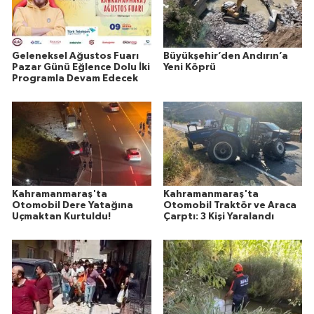
Geleneksel Ağustos Fuarı
Büyükşehir’den Andırın’a
Pazar Günü Eğlence Dolu İki
Yeni Köprü
Programla Devam Edecek
Kahramanmaraş'ta
Kahramanmaraş'ta
Otomobil Dere Yatağına
Otomobil Traktör ve Araca
Uçmaktan Kurtuldu!
Çarptı: 3 Kişi Yaralandı