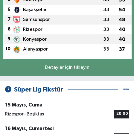
6
Başakşehir
33
54
7
Samsunspor
33
48
8
Rizespor
33
40
9
Konyaspor
33
40
10
Alanyaspor
33
37
Detaylar için tıklayın
Süper Lig Fikstür
15 Mayıs, Cuma
Rizespor - Beşiktaş
20:00
16 Mayıs, Cumartesi