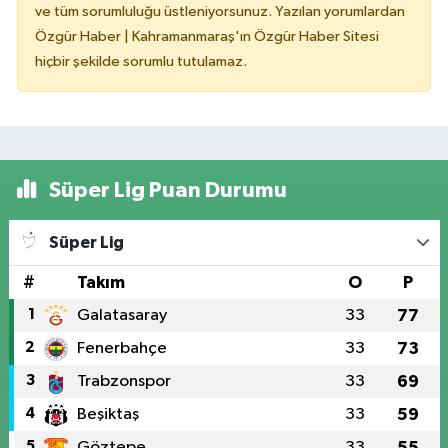
ve tüm sorumluluğu üstleniyorsunuz. Yazılan yorumlardan
Özgür Haber | Kahramanmaraş'ın Özgür Haber Sitesi
hiçbir şekilde sorumlu tutulamaz.
Süper Lig Puan Durumu
Süper Lig
#
Takım
O
P
1
Galatasaray
33
77
2
Fenerbahçe
33
73
3
Trabzonspor
33
69
4
Beşiktaş
33
59
5
Göztepe
33
55